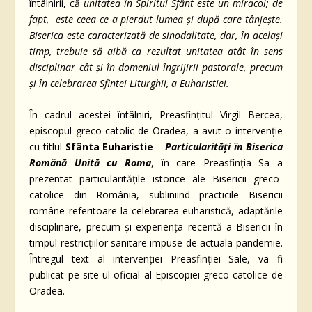
întâlnirii, că
unitatea în Spiritul Sfânt este un miracol; de
fapt, este ceea ce a pierdut lumea și după care tânjește.
Biserica este caracterizată de sinodalitate, dar, în același
timp, trebuie să aibă ca rezultat unitatea atât în sens
disciplinar cât și în domeniul îngrijirii pastorale, precum
și în celebrarea Sfintei Liturghii, a Euharistiei.
În cadrul acestei întâlniri, Preasfințitul Virgil Bercea,
episcopul greco-catolic de Oradea, a avut o intervenție
cu titlul
Sfânta Euharistie
–
Particularități în Biserica
Română Unită cu Roma
, în care Preasfinția Sa a
prezentat particularitățile istorice ale Bisericii greco-
catolice din România, subliniind practicile Bisericii
române referitoare la celebrarea euharistică, adaptările
disciplinare, precum și experiența recentă a Bisericii în
timpul restricțiilor sanitare impuse de actuala pandemie.
Întregul text al intervenției Preasfinției Sale, va fi
publicat pe site-ul oficial al Episcopiei greco-catolice de
Oradea.