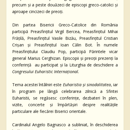
precum și a peste douăzeci de episcopi greco-catolici și
aproape cincizeci de preoți.
Din partea Bisericii Greco-Catolice din România
participă Preasfințitul Virgil Bercea, Preasfințitul Mihai
Frățilă, Preasfințitul Vasile Bizău, Preasfințitul Cristian
Crișan și Preasfințitul Ioan Călin Bot. În numele
Preasfințitului Claudiu Pop, participă Părintele vicar
general Marius Cerghizan. Episcopii și preoții prezenți la
conferință au participat și la Liturghia de deschidere a
Congresului Euharistic Internațional.
Tema acestei întâlniri este
Euharistia și sinodalitatea
, iar
în program pe lângă celebrarea zilnică a Sfintei
Euharistii, se regăsesc conferințe, dezbateri în plen,
vizite, concerte și împărtășiri despre realitățile
particulare ale fiecărei Biserici orientale.
Cardinalul Angelo Bagnasco a subliniat, în deschiderea