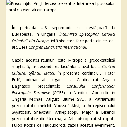
În perioada 4-8 septembrie se desfășoară la
Budapesta, în Ungaria,
Întâlnirea Episcopilor Catolici
Orientali din Europa,
întâlnire care face parte din cel de-
al 52-lea
Congres Euharistic Internațional
.
Gazda acestei reuniuni este Mitropolia greco-catolică
maghiară, iar deschiderea lucrărilor a avut loc la
Centrul
Cultural Sfântul Matei,
în prezența cardinalului Péter
Erdő, primat al Ungariei, a Cardinalului Angelo
Bagnasco, președintele
Consiliului Conferințelor
Episcopale Europene
(CCEE), a Nunțiului Apostolic în
Ungaria Michael August Blume SVD, a Patriarhului
greco-catolic melchit Youssef Absi, a Arhiepiscopului
Svyatoslav Shevchuk, Arhiepiscopul Major al Bisericii
greco-catolice din Ucraina, a Arhiepiscopului-Mitropolit
Fülöp Kocsis de Hajdúdorog, gazda acestui eveniment,