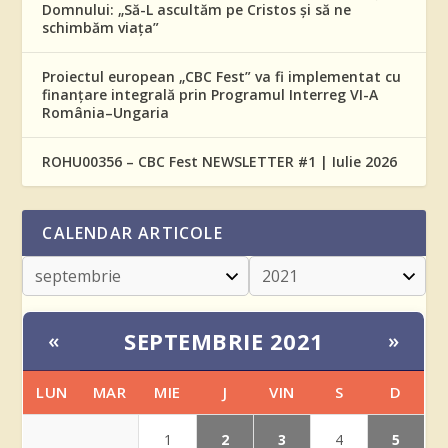
Domnului: „Să-L ascultăm pe Cristos și să ne
schimbăm viața”
Proiectul european „CBC Fest” va fi implementat cu
finanțare integrală prin Programul Interreg VI-A
România–Ungaria
ROHU00356 – CBC Fest NEWSLETTER #1 | Iulie 2026
CALENDAR ARTICOLE
SEPTEMBRIE 2021
«
»
LUN
MAR
MIE
J
VIN
S
D
2
3
5
1
4