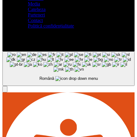
Media
Cateheza
Parteneri
Contact
Politică confidențialitate
Română