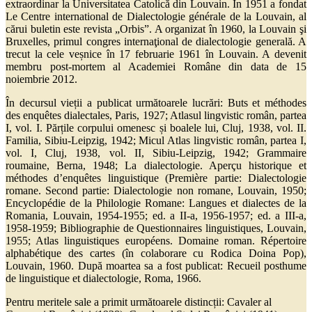
extraordinar la Universitatea Catolică din Louvain. În 1951 a fondat
Le Centre international de Dialectologie générale de la Louvain, al
cărui buletin este revista „Orbis”. A organizat în 1960, la Louvain şi
Bruxelles, primul congres internaţional de dialectologie generală. A
trecut la cele veșnice în 17 februarie 1961 în Louvain. A devenit
membru post-mortem al Academiei Române din data de 15
noiembrie 2012.
În decursul vieții a publicat următoarele lucrări: Buts et méthodes
des enquêtes dialectales, Paris, 1927; Atlasul lingvistic român, partea
I, vol. I. Părțile corpului omenesc și boalele lui, Cluj, 1938, vol. II.
Familia, Sibiu-Leipzig, 1942; Micul Atlas lingvistic român, partea I,
vol. I, Cluj, 1938, vol. II, Sibiu-Leipzig, 1942; Grammaire
roumaine, Berna, 1948; La dialectologie. Aperçu historique et
méthodes d’enquêtes linguistique (Première partie: Dialectologie
romane. Second partie: Dialectologie non romane, Louvain, 1950;
Encyclopédie de la Philologie Romane: Langues et dialectes de la
Romania, Louvain, 1954-1955; ed. a II-a, 1956-1957; ed. a III-a,
1958-1959; Bibliographie de Questionnaires linguistiques, Louvain,
1955; Atlas linguistiques européens. Domaine roman. Répertoire
alphabétique des cartes (în colaborare cu Rodica Doina Pop),
Louvain, 1960. După moartea sa a fost publicat: Recueil posthume
de linguistique et dialectologie, Roma, 1966.
Pentru meritele sale a primit următoarele distincții: Cavaler al