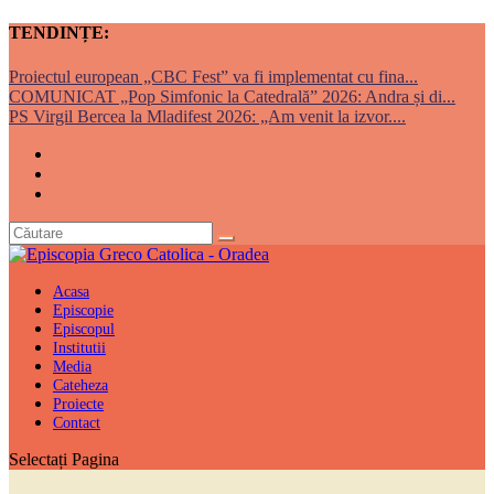
TENDINȚE:
Proiectul european „CBC Fest” va fi implementat cu fina...
COMUNICAT „Pop Simfonic la Catedrală” 2026: Andra și di...
PS Virgil Bercea la Mladifest 2026: „Am venit la izvor....
Acasa
Episcopie
Episcopul
Institutii
Media
Cateheza
Proiecte
Contact
Selectați Pagina