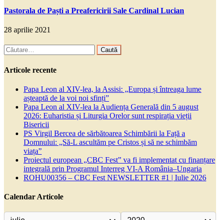
Pastorala de Paști a Preafericirii Sale Cardinal Lucian
28 aprilie 2021
Caută
după:
Articole recente
Papa Leon al XIV-lea, la Assisi: „Europa și întreaga lume
așteaptă de la voi noi sfinți”
Papa Leon al XIV-lea la Audiența Generală din 5 august
2026: Euharistia și Liturgia Orelor sunt respirația vieții
Bisericii
PS Virgil Bercea de sărbătoarea Schimbării la Față a
Domnului: „Să-L ascultăm pe Cristos și să ne schimbăm
viața”
Proiectul european „CBC Fest” va fi implementat cu finanțare
integrală prin Programul Interreg VI-A România–Ungaria
ROHU00356 – CBC Fest NEWSLETTER #1 | Iulie 2026
Calendar Articole