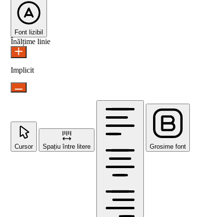
Font lizibil
Înălțime linie
Implicit
Cursor
Spațiu între litere
Grosime font