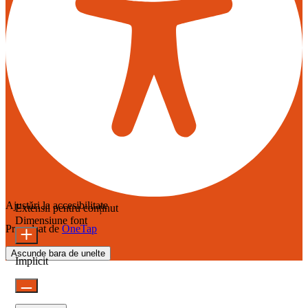
Ajustări la accesibilitate
Extensii pentru conținut
Dimensiune font
Propulsat de
OneTap
Ascunde bara de unelte
Implicit