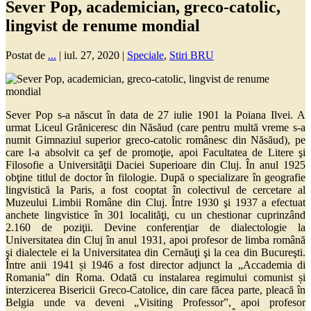
Sever Pop, academician, greco-catolic,
lingvist de renume mondial
Postat de
...
|
iul. 27, 2020
|
Speciale
,
Stiri BRU
Sever Pop s-a născut în data de 27 iulie 1901 la Poiana Ilvei. A
urmat Liceul Grăniceresc din Năsăud (care pentru multă vreme s-a
numit Gimnaziul superior greco-catolic românesc din Năsăud), pe
care l-a absolvit ca şef de promoţie, apoi Facultatea de Litere şi
Filosofie a Universităţii Daciei Superioare din Cluj. În anul 1925
obţine titlul de doctor în filologie. După o specializare în geografie
lingvistică la Paris, a fost cooptat în colectivul de cercetare al
Muzeului Limbii Române din Cluj. Între 1930 şi 1937 a efectuat
anchete lingvistice în 301 localităţi, cu un chestionar cuprinzând
2.160 de poziţii. Devine conferenţiar de dialectologie la
Universitatea din Cluj în anul 1931, apoi profesor de limba română
şi dialectele ei la Universitatea din Cernăuţi şi la cea din Bucureşti.
Între anii 1941 și 1946 a fost director adjunct la „Accademia di
Romania” din Roma. Odată cu instalarea regimului comunist și
interzicerea Bisericii Greco-Catolice, din care făcea parte, pleacă în
Belgia unde va deveni „Visiting Professor”, apoi profesor