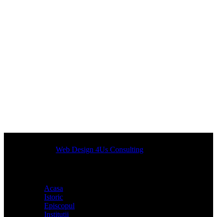
Designed by
Web Design 4Us Consulting
|
Acasa
Istoric
Episcopul
Institutii