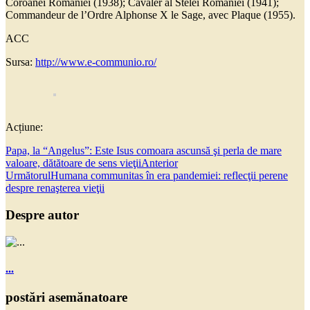
Coroanei României (1938); Cavaler al Stelei României (1941);
Commandeur de l’Ordre Alphonse X le Sage, avec Plaque (1955).
ACC
Sursa:
http://www.e-communio.ro/
Acțiune:
Papa, la “Angelus”: Este Isus comoara ascunsă şi perla de mare
valoare, dătătoare de sens vieţii
Anterior
Următorul
Humana communitas în era pandemiei: reflecţii perene
despre renaşterea vieţii
Despre autor
...
postări asemănatoare