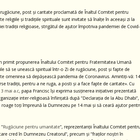
 rugăciune, post și caritate proclamată de Înaltul Comitet pentru
ligiile și tradițiile spirituale sunt invitate să înalțe în aceeași zi la
i tradiții religioase, strigătul de ajutor împotriva pandemiei de Covid
am primit propunerea Înaltului Comitet pentru Fraternitatea Umană
iile să se unească spiritual într-o Zi de rugăciune, post și fapte de
jute omenirea să depășească pandemia de Coronavirus. Amintiți-vă: 1
rse tradiții, pentru a ne ruga, a posti și a face fapte de caritate». Cu
 3 mai a.c,
papa Francisc își exprima susținerea inițiativei prezentată
anizație inter-religioasă înființată după ”Declarația de la Abu Dhabi”,
 să se roage toți împreună la Dumnezeu pe 14 mai și să ceară ajutor pent
 ”
Rugăciune pentru umanitate
”, reprezentanții Înaltului Comitet pentr
care cred în Dumnezeu Creatorul”, precum și ”fraților noștri în