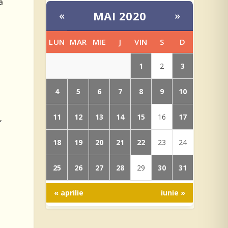
ă
MAI 2020
«
»
LUN
MAR
MIE
J
VIN
S
D
1
3
2
4
5
6
7
8
9
10
11
12
13
14
15
17
16
,
18
19
20
21
22
23
24
25
26
27
28
30
31
29
« aprilie
iunie »