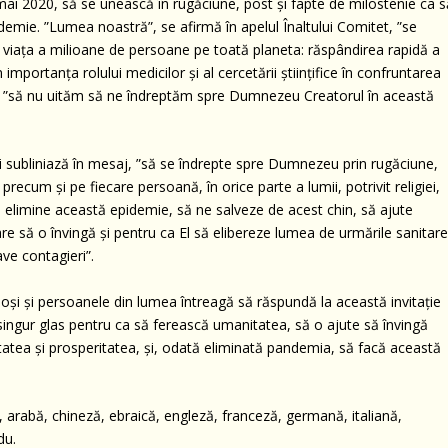
mai 2020, să se unească în rugăciune, post și fapte de milostenie ca s
emie. ”Lumea noastră”, se afirmă în apelul Înaltului Comitet, ”se
 viața a milioane de persoane pe toată planeta: răspândirea rapidă a
mportanța rolului medicilor și al cercetării științifice în confruntarea
, ”să nu uităm să ne îndreptăm spre Dumnezeu Creatorul în această
 subliniază în mesaj, ”să se îndrepte spre Dumnezeu prin rugăciune,
precum și pe fiecare persoană, în orice parte a lumii, potrivit religiei,
ă elimine această epidemie, să ne salveze de acest chin, să ajute
 să o învingă și pentru ca El să elibereze lumea de urmările sanitare
ve contagieri”.
eligioși și persoanele din lumea întreagă să răspundă la această invitație
ingur glas pentru ca să ferească umanitatea, să o ajute să învingă
tatea și prosperitatea, și, odată eliminată pandemia, să facă această
ă, arabă, chineză, ebraică, engleză, franceză, germană, italiană,
du.