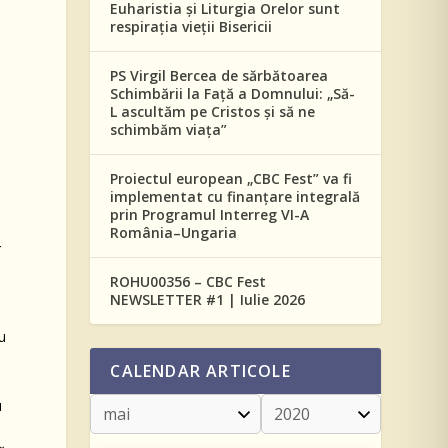
Euharistia și Liturgia Orelor sunt
respirația vieții Bisericii
PS Virgil Bercea de sărbătoarea
-
Schimbării la Față a Domnului: „Să-
L ascultăm pe Cristos și să ne
schimbăm viața”
Proiectul european „CBC Fest” va fi
implementat cu finanțare integrală
prin Programul Interreg VI-A
România–Ungaria
4
ROHU00356 – CBC Fest
NEWSLETTER #1 | Iulie 2026
ru
CALENDAR ARTICOLE
u