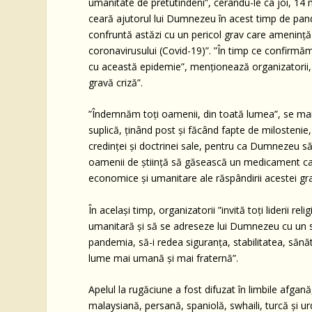
umanitate de pretutindeni”, cerându-le ca joi, 14 
ceară ajutorul lui Dumnezeu în acest timp de pand
confruntă astăzi cu un pericol grav care amenință
coronavirusului (Covid-19)”. ”În timp ce confirmăm i
cu această epidemie”, menționează organizatorii
gravă criză”.
”Îndemnăm toți oamenii, din toată lumea”, se mai
suplică, ținând post și făcând fapte de milostenie, 
credinței și doctrinei sale, pentru ca Dumnezeu s
oamenii de știință să găsească un medicament care
economice și umanitare ale răspândirii acestei gra
În același timp, organizatorii ”invită toți liderii r
umanitară și să se adreseze lui Dumnezeu cu un s
pandemia, să-i redea siguranța, stabilitatea, sănă
lume mai umană și mai fraternă”.
Apelul la rugăciune a fost difuzat în limbile afgan
malaysiană, persană, spaniolă, swhaili, turcă și ur