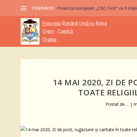
TENDINȚE:
Proiectul european „CBC Fest” va fi imple
14 MAI 2020, ZI DE 
TOATE RELIGI
Postat de
...
|
m