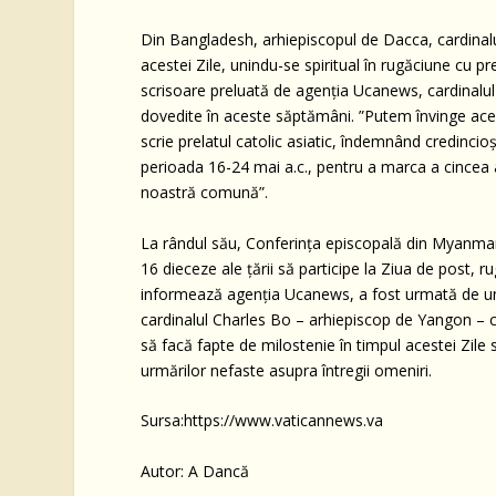
Din Bangladesh, arhiepiscopul de Dacca, cardinalul 
acestei Zile, unindu-se spiritual în rugăciune cu pre
scrisoare preluată de agenția Ucanews, cardinalul a
dovedite în aceste săptămâni. ”Putem învinge ac
scrie prelatul catolic asiatic, îndemnând credincio
perioada 16-24 mai a.c., pentru a marca a cincea a
noastră comună”.
La rândul său, Conferința episcopală din Myanmar a
16 dieceze ale țării să participe la Ziua de post, 
informează agenția Ucanews, a fost urmată de un 
cardinalul Charles Bo – arhiepiscop de Yangon – c
să facă fapte de milostenie în timpul acestei Zile
urmărilor nefaste asupra întregii omeniri.
Sursa:https://www.vaticannews.va
Autor: A Dancă