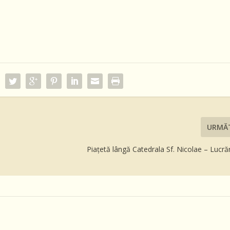
URMĂ
Piațetă lângă Catedrala Sf. Nicolae – Lucrăr