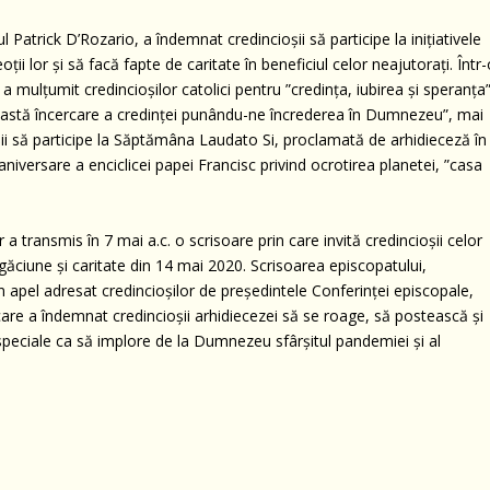
Patrick D’Rozario, a îndemnat credincioșii să participe la inițiativele
oții lor și să facă fapte de caritate în beneficiul celor neajutorați. Într
 mulțumit credincioșilor catolici pentru ”credința, iubirea și speranța
eastă încercare a credinței punându-ne încrederea în Dumnezeu”, mai
șii să participe la Săptămâna
Laudato Si
, proclamată de arhidieceză în
niversare a enciclicei papei Francisc privind ocrotirea planetei, ”casa
 transmis în 7 mai a.c. o scrisoare prin care invită credincioșii celor
rugăciune și caritate din 14 mai 2020. Scrisoarea episcopatului,
apel adresat credincioșilor de președintele Conferinței episcopale,
are a îndemnat credincioșii arhidiecezei să se roage, să postească și
 speciale ca să implore de la Dumnezeu sfârșitul pandemiei și al