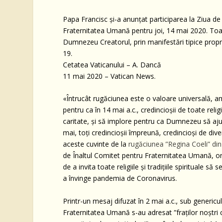
Papa Francisc și-a anunțat participarea la Ziua de
Fraternitatea Umană pentru joi, 14 mai 2020. Toate re
Dumnezeu Creatorul, prin manifestări tipice proprie
19.
Cetatea Vaticanului – A. Dancă
11 mai 2020 – Vatican News
.
«Întrucât rugăciunea este o valoare universală, 
pentru ca în 14 mai a.c., credincioșii de toate relig
caritate, și să implore pentru ca Dumnezeu să a
mai, toți credincioșii împreună, credincioși de dive
aceste cuvinte de la
rugăciunea ”Regina Coeli” din
de Înaltul Comitet pentru Fraternitatea Umană, org
de a invita toate religiile și tradițiile spirituale
a învinge pandemia de Coronavirus.
Printr-un mesaj difuzat în 2 mai a.c., sub genericul
Fraternitatea Umană s-au adresat ”fraților noștri 