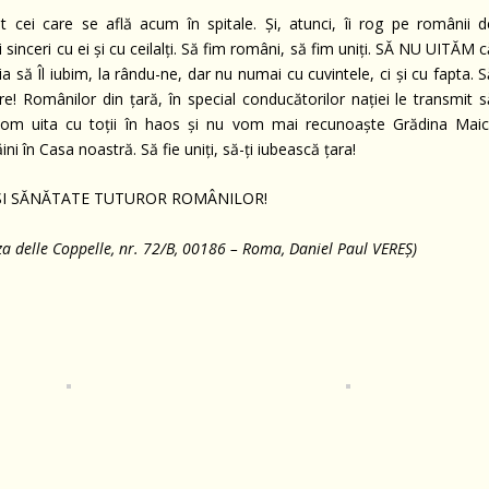
cei care se află acum în spitale. Și, atunci, îi rog pe românii d
sinceri cu ei și cu ceilalți. Să fim români, să fim uniți. SĂ NU UITĂM 
să Îl iubim, la rându-ne, dar nu numai cu cuvintele, ci și cu fapta. S
e! Românilor din țară, în special conducătorilor nației le transmit s
e vom uita cu toții în haos și nu vom mai recunoaște Grădina Maici
i în Casa noastră. Să fie uniți, să-ți iubească țara!
E ȘI SĂNĂTATE TUTUROR ROMÂNILOR!
za delle Coppelle, nr. 72/B, 00186 – Roma, Daniel Paul VEREȘ)