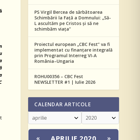
ă
PS Virgil Bercea de sărbătoarea
Schimbării la Față a Domnului: „Să-
L ascultăm pe Cristos și să ne
schimbăm viața”
Proiectul european „CBC Fest” va fi
n
implementat cu finanțare integrală
u
prin Programul Interreg VI-A
a
România–Ungaria
ă
a
ROHU00356 – CBC Fest
NEWSLETTER #1 | Iulie 2026
C
CALENDAR ARTICOLE
t
APRILIE 2020
«
»