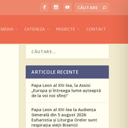
MEDIA
CATEHEZA
PROIECTE
CONTACT
ARTICOLE RECENTE
Papa Leon al XIV-lea, la Assisi:
„Europa și întreaga lume așteaptă
de la voi noi sfinți”
Papa Leon al XIV-lea la Audiența
Generală din 5 august 2026:
Euharistia și Liturgia Orelor sunt
respirația vieții Bisericii