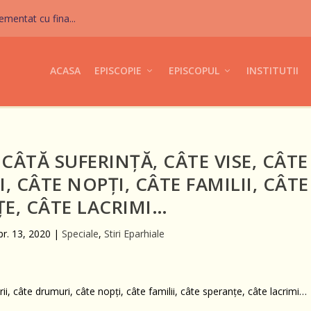
mentat cu fina...
ACASA
EPISCOPIE
EPISCOPUL
INSTITUTII
CÂTĂ SUFERINȚĂ, CÂTE VISE, CÂTE
, CÂTE NOPȚI, CÂTE FAMILII, CÂTE
E, CÂTE LACRIMI…
pr. 13, 2020
|
Speciale
,
Stiri Eparhiale