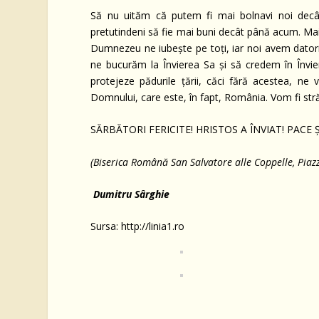
Să nu uităm că putem fi mai bolnavi noi decât 
pretutindeni să fie mai buni decât până acum. Mai 
Dumnezeu ne iubește pe toți, iar noi avem datoria 
ne bucurăm la Învierea Sa și să credem în Învier
protejeze pădurile țării, căci fără acestea, n
Domnului, care este, în fapt, România. Vom fi străin
SĂRBĂTORI FERICITE! HRISTOS A ÎNVIAT! PAC
(Biserica Română San Salvatore alle Coppelle, Piaz
Dumitru Sârghie
Sursa: http://linia1.ro