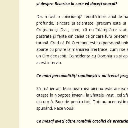
și despre Biserica la care vă duceți veacul?
Da, a fost o coincidență fericită între anul de 
profunde, sincere și talentate, precum este și
Crețeanu și Dvs., cred, că nu întâmplător v-ați în
păstrate și ferite din calea celor care fură prieten
tarabă. Cred că Dl. Crețeanu este o persoană unic
aparte cu privire la mânuirea lirei trace, cum i s
un Om deosebit. Coincidența cu Domnia sa și ap
acest interviu.
Ce mari personalități românești v-au trecut prag
Să mă iertați. Misiunea mea aici nu este aceea s
citește în Noaptea Învierii, la Sfintele Paști, cel S
din urmă. Bucurie pentru toți. Toți au aceeași impo
spunând. Pace vouă!
Ce mesaj aveți către românii catolici de pretuti