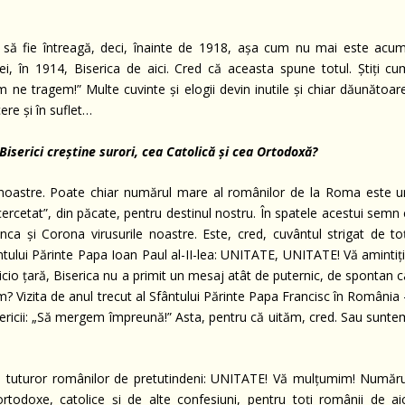
ă fie întreagă, deci, înainte de 1918, așa cum nu mai este acum
i, în 1914, Biserica de aici. Cred că aceasta spune totul. Știți cu
ne tragem!” Multe cuvinte și elogii devin inutile și chiar dăunătoare
re și în suflet…
serici creștine surori, cea Catolică și cea Ortodoxă?
 noastre. Poate chiar numărul mare al românilor de la Roma este u
cercetat”, din păcate, pentru destinul nostru. În spatele acestui semn
ca și Corona virusurile noastre. Este, cred, cuvântul strigat de toț
fântului Părinte Papa Ioan Paul al-II-lea: UNITATE, UNITATE! Vă amintiț
nicio țară, Biserica nu a primit un mesaj atât de puternic, de spontan 
 Vizita de anul trecut al Sfântului Părinte Papa Francisc în România 
sericii: „Să mergem împreună!” Asta, pentru că uităm, cred. Sau sunte
lui tuturor românilor de pretutindeni: UNITATE! Vă mulțumim! Număru
todoxe, catolice și de alte confesiuni, pentru toți românii de aic