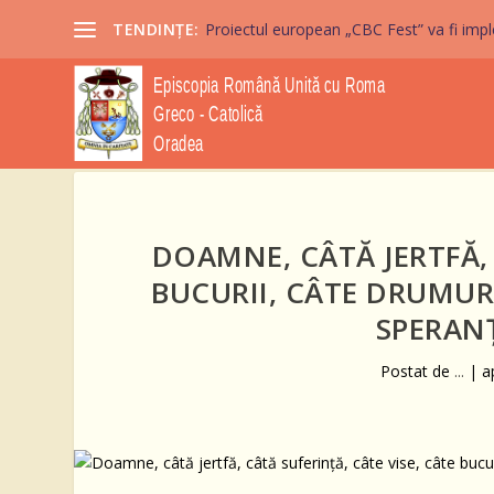
TENDINȚE:
Proiectul european „CBC Fest” va fi imple
DOAMNE, CÂTĂ JERTFĂ, 
BUCURII, CÂTE DRUMURI
SPERANȚ
Postat de
...
|
a