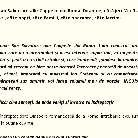
San Salvatore alle Coppelle din Roma: Doamne, câtă jertfă, cât
ri, câte nopți, câte familii, câte speranțe, câte lacrimi…
Române San Salvatore alle Coppelle din Roma, l-am cunoscut pri
nu, care mi-a intermediat și acest interviu, important, zic eu pentr
 dar și pentru creștinii ortodocși, care împreună, gândesc la reunire
jută să trecem cu bine peste această încercare generată de aceast
, atunci, împreună cu maestrul Ion Crețeanu și cu comunitate
părintelui sus amintit, voi lansa volumul meu de poezie „ÎNCUR
Paul Vereș.
că: cine sunteți, de unde veniți și încotro vă îndreptați?
 îndreptat spre Diaspora românească de la Roma. Întrebările dvs. sun
 în puține cuvinte…
u pentru un român deplin precum sunteți dvs.