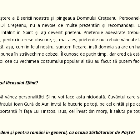
naștere a Bisericii noastre și ipingeaua Domnului Crețeanu. Persoanel
 Dl. Crețeanu, nu a nevoie de multe prezentări și recomandații. D
tâlnit în Spirit și ați devenit prieteni. Prieteniile adevărate trebui
ii, pentru interese obscure, și, mai ales, prieteniile nu trebuie vândute 
ă, așa, cum în felul nostru, suntem fiecare, însă domnia sa are un ha
e spunea în străvechime cobzei. Îl cunosc de puțin timp, dar cred că es
oi cea cu vechimea costumului popular al său au făcut să putem fac
ul lăcașului Sfânt?
ă vânez personalități. Și nu voi face asta niciodată. Cuvântul care s
fântului Ioan Gură de Aur, invită la bucurie pe toți, pe cel dintâi și pe c
rtanță în fața Lui Hristos. Isus, cel Înviat din morți, îi salută pe toț
ndeni și pentru români în general, cu ocazia Sărbătorilor de Paște?