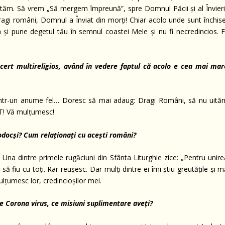
tăm. Să vrem „Să mergem împreună”, spre Domnul Păcii și al Învierii
Dragi români, Domnul a Înviat din morți! Chiar acolo unde sunt închise
 și pune degetul tău în semnul coastei Mele și nu fi necredincios. Fi
ncert multireligios, având în vedere faptul că acolo e cea mai mar
 într-un anume fel… Doresc să mai adaug: Dragi Români, să nu uită
T! Vă mulțumesc!
rtodocși? Cum relaționați cu acești români?
 Una dintre primele rugăciuni din Sfânta Liturghie zice: „Pentru unire
să fiu cu toți. Rar reușesc. Dar mulți dintre ei îmi știu greutățile și 
ulțumesc lor, credincioșilor mei.
de Corona virus, ce misiuni suplimentare aveți?