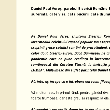
Daniel Paul Vereș, parohul Bisericii Române 
suferință, câte vise, câte bucurii, câte drumu
Pe Daniel Paul Vereș, slujitorul Bisericii 
intermediul celebrului rapsod popular Ion Crețea
creștinii greco-catolici români de pretutindeni,
celor două biserici-surori. Dacă Dumnezeu ne a
pandemie care ne pune credința la încercare
românească din Cetatea Eternă, la invitația 
LUMEA”. Mulțumesc din suflet părintelui Daniel 
Părinte, aș începe cu o întrebare oarecum filosofi
Vă mulțumesc, în primul rând, pentru gândul dvs.
foarte frumoase, dar este greu să răspunzi la ele,
Răspundeți cum doriți. Avem loc în ziarul nostr