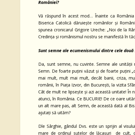
României?
Vă răspund în acest mod… Înainte ca România s
Biserica Catolică dăruiește românilor și Românie
spunea cronicarul Grigore Ureche: „Noi de la Râm 
Credința și românismul nostru se manifestă în tăce
Sunt semne ale ecumenismului dintre cele două Bi
Da, sunt semne, nu cuvinte. Semne ale unității
Semn. De foarte puțini văzut și de foarte puțini „
mai mult, mult mai mult, decât banii, criza, mun
românii, în Piața Izvor, din București, la vizita S
Cât de mult ne lipsește și azi această unitate! În 
atunci, în România. Ce BUCURIE! De ce oare uităm?
un alt mare pas, alt Semn, de această dată al Bi
ajutați să uităm?
Dle Sârghie, gândul Dvs. este un sprijin al visu
mare de ordinul sutelor de lăcașuri de cult, or