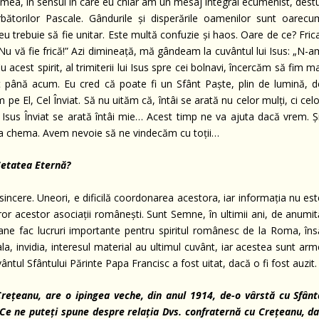
 mea, în sensul în care eu chiar am un mesaj integral ecumenist, destu
bătorilor Pascale. Gândurile și disperările oamenilor sunt oarecu
eu trebuie să fie unitar. Este multă confuzie și haos. Oare de ce? Fric
: „Nu vă fie frică!” Azi dimineață, mă gândeam la cuvântul lui Isus: „N-
u acest spirit, al trimiterii lui Isus spre cei bolnavi, încercăm să fim m
t până acum. Eu cred că poate fi un Sfânt Paște, plin de lumină, d
pe El, Cel Înviat. Să nu uităm că, întâi se arată nu celor mulți, ci cel
: Isus Înviat se arată întâi mie… Acest timp ne va ajuta dacă vrem. Și
va chema. Avem nevoie să ne vindecăm cu toții…
Cetatea Eternă?
incere. Uneori, e dificilă coordonarea acestora, iar informația nu est
ror acestor asociații românești. Sunt Semne, în ultimii ani, de anumit
ane fac lucruri importante pentru spiritul românesc de la Roma, îns
a, invidia, interesul material au ultimul cuvânt, iar acestea sunt arm
vântul Sfântului Părinte Papa Francisc a fost uitat, dacă o fi fost auzit.
rețeanu, are o ipingea veche, din anul 1914, de-o vârstă cu Sfânt
n. Ce ne puteți spune despre relația Dvs. confraternă cu Crețeanu, da