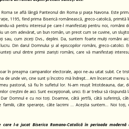
n Roma se află lângă Panteonul din Roma și piața Navona. Este prim
grație, 1195, fiind prima Biserică românească, greco-catolică, primită 
indu-vă pentru interesul pe care-l manifestați pentru noi, românii d
 fiu un om adevărat, un bun român, un preot cum se cuvine, un slujito
ți sau, cum ziceți Dvs., deplini. Da, suntem foarte mulți români aici
cru. Din darul Domnului și al episcopilor români, greco-catolici. E
unteți unul dintre primii ziariști români, care vă manifestați interes
doar în preajma campaniilor electorale, apoi ne-au uitat subit. Ce tris
ama de unde vin, cine sunt și încotro mă îndrept… Am încercat mereu s
meu pastoral, să fiu în sufletul lor. N-am reușit întotdeauna, dar, d
or creștini de aici. Sunt excepționali, unici. Ei ar trebui să răspundă 
… Dar Domnul e cu noi toți. Doamne, câtă jertfă, câtă suferință, cât
te familii, câte speranțe, câte lacrimi … Aceștia suntem… Noi toți, 
e care l-a jucat Biserica Romano-Catolică în perioada modernă 