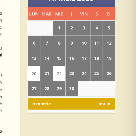
a
LUN
MAR
MIE
J
VIN
S
D
în
e
1
2
3
4
5
r
,
6
7
8
9
10
11
12
u
ul
13
14
15
16
17
18
19
21
23
24
25
26
20
22
t!
ă
27
28
29
30
e
la
e
« martie
mai »
o
a