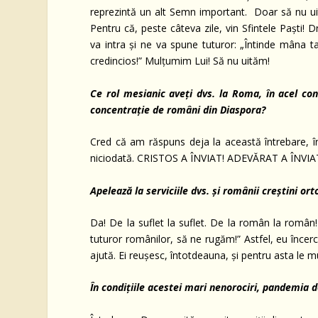
reprezintă un alt Semn important. Doar să nu ui
Pentru că, peste câteva zile, vin Sfintele Paști! 
va intra și ne va spune tuturor: „Întinde mâna ta
credincios!” Mulțumim Lui! Să nu uităm!
Ce rol mesianic aveți dvs. la Roma, în acel co
concentrație de români din Diaspora?
Cred că am răspuns deja la această întrebare,
niciodată. CRISTOS A ÎNVIAT! ADEVĂRAT A ÎNVIA
Apelează la serviciile dvs. și românii creștini o
Da! De la suflet la suflet. De la român la român!
tuturor românilor, să ne rugăm!” Astfel, eu încerc 
ajută. Ei reușesc, întotdeauna, și pentru asta le m
În condițiile acestei mari nenorociri, pandemia 