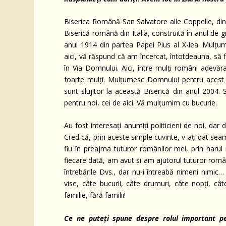
Biserica Română San Salvatore alle Coppelle, di
Biserică română din Italia, construită în anul de 
anul 1914 din partea Papei Pius al X-lea. Mulțum
aici, vă răspund că am încercat, întotdeauna, să
în Via Domnului. Aici, între mulți români adevăra
foarte mulți. Mulțumesc Domnului pentru acest lu
sunt slujitor la această Biserică din anul 2004. S
pentru noi, cei de aici. Vă mulțumim cu bucurie.
Au fost interesați anumiți politicieni de noi, dar 
Cred că, prin aceste simple cuvinte, v-ați dat se
fiu în preajma tuturor românilor mei, prin harul 
fiecare dată, am avut și am ajutorul tuturor românil
întrebările Dvs., dar nu-i întreabă nimeni nimic
vise, câte bucurii, câte drumuri, câte nopți, câ
familie, fără familii!
Ce ne puteți spune despre rolul important p