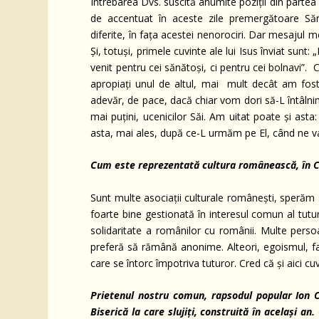
Întrebarea Dvs. suscită anumite poziții din partea
de accentuat în aceste zile premergătoare Săr
diferite, în fața acestei nenorociri. Dar mesajul m
Și, totuși, primele cuvinte ale lui Isus înviat sunt
venit pentru cei sănătoși, ci pentru cei bolnavi”. C
apropiați unul de altul, mai mult decât am fos
adevăr, de pace, dacă chiar vom dori să-L întâlnim 
mai puțini, ucenicilor Săi. Am uitat poate și asta
asta, mai ales, după ce-L urmăm pe El, când ne 
Cum este reprezentată cultura românească, în 
Sunt multe asociații culturale românești, sperăm s
foarte bine gestionată în interesul comun al tutu
solidaritate a românilor cu românii. Multe perso
preferă să rămână anonime. Alteori, egoismul, fal
care se întorc împotriva tuturor. Cred că și aici cu
Prietenul nostru comun, rapsodul popular Ion C
Biserică la care slujiți, construită în același a