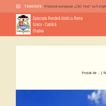
TENDINȚE:
Proiectul european „CBC Fest” va fi imple
Postat de
...
|
f