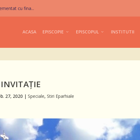
mentat cu fina...
ACASA
EPISCOPIE
EPISCOPUL
INSTITUTII
INVITAȚIE
eb. 27, 2020
|
Speciale
,
Stiri Eparhiale