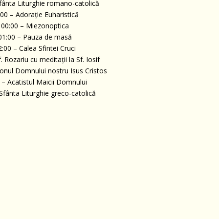
Sfânta Liturghie romano-catolică
:00 – Adorație Euharistică
 00:00 – Miezonoptica
 01:00 – Pauza de masă
2:00 – Calea Sfintei Cruci
. Rozariu cu meditații la Sf. Iosif
nonul Domnului nostru Isus Cristos
 – Acatistul Maicii Domnului
 Sfânta Liturghie greco-catolică