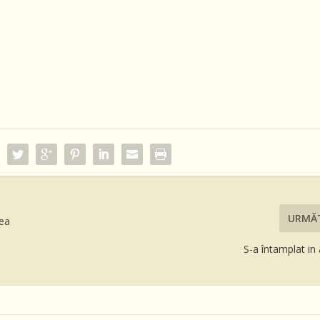
URMĂ
tea
S-a întamplat in 