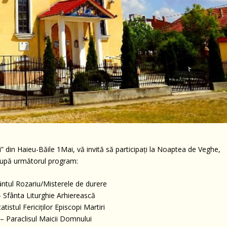
 din Haieu-Băile 1Mai, vă invită să participați la Noaptea de Veghe,
 după următorul program:
ântul Rozariu/Misterele de durere
– Sfânta Liturghie Arhierească
atistul Fericiților Episcopi Martiri
 – Paraclisul Maicii Domnului