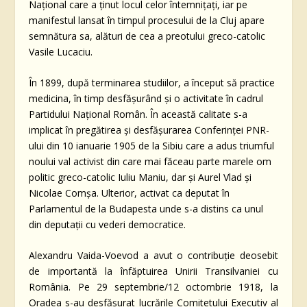
Naţional care a ţinut locul celor întemniţaţi, iar pe
manifestul lansat în timpul procesului de la Cluj apare
semnătura sa, alături de cea a preotului greco-catolic
Vasile Lucaciu.
În 1899, după terminarea studiilor, a început să practice
medicina, în timp desfăşurând şi o activitate în cadrul
Partidului Naţional Român. În această calitate s-a
implicat în pregătirea şi desfăşurarea Conferinţei PNR-
ului din 10 ianuarie 1905 de la Sibiu care a adus triumful
noului val activist din care mai făceau parte marele om
politic greco-catolic Iuliu Maniu, dar și Aurel Vlad şi
Nicolae Comşa. Ulterior, activat ca deputat în
Parlamentul de la Budapesta unde s-a distins ca unul
din deputaţii cu vederi democratice.
Alexandru Vaida-Voevod a avut o contribuţie deosebit
de importantă la înfăptuirea Unirii Transilvaniei cu
România. Pe 29 septembrie/12 octombrie 1918, la
Oradea s-au desfăşurat lucrările Comitetului Executiv al