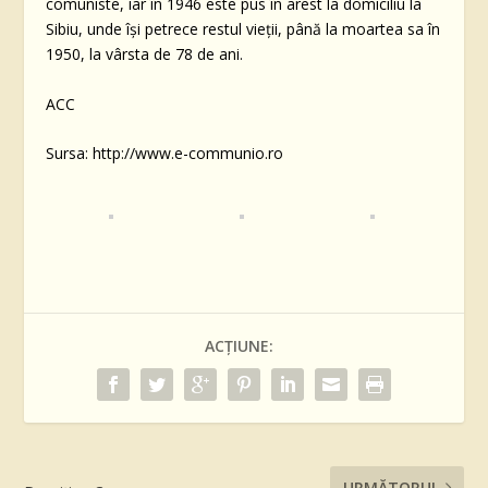
comuniste, iar în 1946 este pus în arest la domiciliu la
Sibiu, unde îşi petrece restul vieţii, până la moartea sa în
1950, la vârsta de 78 de ani.
ACC
Sursa: http://www.e-communio.ro
ACȚIUNE:
URMĂTORUL