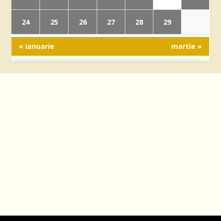
24
25
26
27
28
29
« ianuarie
martie »