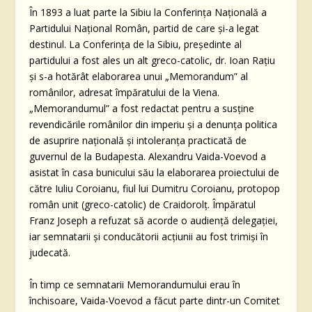
În 1893 a luat parte la Sibiu la Conferinţa Naţională a
Partidului Naţional Român, partid de care şi-a legat
destinul. La Conferinţa de la Sibiu, preşedinte al
partidului a fost ales un alt greco-catolic, dr. Ioan Raţiu
şi s-a hotărât elaborarea unui „Memorandum” al
românilor, adresat împăratului de la Viena.
„Memorandumul” a fost redactat pentru a susţine
revendicările românilor din imperiu şi a denunţa politica
de asuprire naţională şi intoleranţa practicată de
guvernul de la Budapesta. Alexandru Vaida-Voevod a
asistat în casa bunicului său la elaborarea proiectului de
către Iuliu Coroianu, fiul lui Dumitru Coroianu, protopop
român unit (greco-catolic) de Craidorolț. Împăratul
Franz Joseph a refuzat să acorde o audienţă delegaţiei,
iar semnatarii şi conducătorii acţiunii au fost trimişi în
judecată.
În timp ce semnatarii Memorandumului erau în
închisoare, Vaida-Voevod a făcut parte dintr-un Comitet