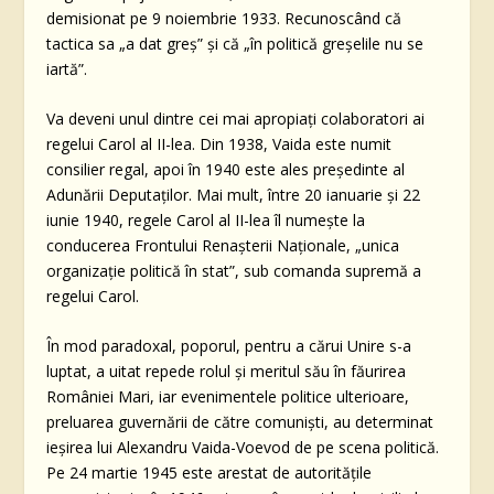
demisionat pe 9 noiembrie 1933. Recunoscând că
tactica sa „a dat greş” şi că „în politică greşelile nu se
iartă”.
Va deveni unul dintre cei mai apropiaţi colaboratori ai
regelui Carol al II-lea. Din 1938, Vaida este numit
consilier regal, apoi în 1940 este ales preşedinte al
Adunării Deputaţilor. Mai mult, între 20 ianuarie și 22
iunie 1940, regele Carol al II-lea îl numeşte la
conducerea Frontului Renaşterii Naţionale, „unica
organizaţie politică în stat”, sub comanda supremă a
regelui Carol.
În mod paradoxal, poporul, pentru a cărui Unire s-a
luptat, a uitat repede rolul și meritul său în făurirea
României Mari, iar evenimentele politice ulterioare,
preluarea guvernării de către comuniști, au determinat
ieşirea lui Alexandru Vaida-Voevod de pe scena politică.
Pe 24 martie 1945 este arestat de autorităţile