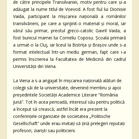
de către principele Transilvaniei, motiv pentru care şi-a
adăugat la nume titlul de Voevod. A fost fiul lui Dionisie
Vaida, participant la mişcarea naţională a românilor
transilvăneni, pe care a sprijinit-o material şi moral, iar
vărul său primar, preotul greco-catolic Gavril Vaida, a
fost bunicul mamei lui Corneliu Coposu. Şcoala primară
a urmat-o la Cluj, iar liceul la Bistriţa şi Braşov unde s-a
format intelectual într-un mediu german, fapt care i-a
permis înscrierea la Facultatea de Medicină din cadrul
Universităţii din Viena.
La Viena a s-a angajat în mişcarea naţională alături de
colegii săi de la universitate, devenind membru și apoi
președintele Societății Academice Literare “România
Jună”. Tot în acea perioadă, interesul său pentru politică
a început să crească, astfel încât era prezent la
conferinţele organizate de societatea „Politische
Gesellschaft” unde erau invitaţi să ţină prelegeri reputaţi
profesori, ziarişti sau politicieni.