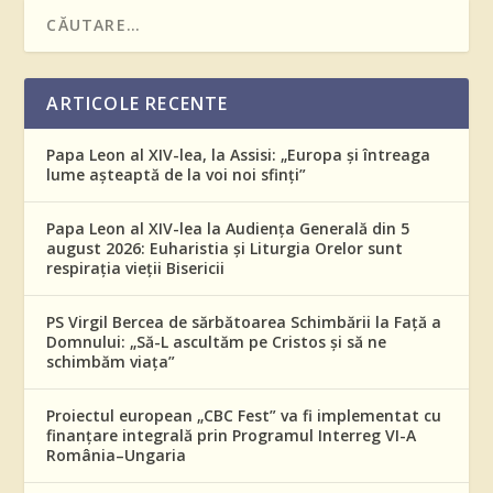
ARTICOLE RECENTE
Papa Leon al XIV-lea, la Assisi: „Europa și întreaga
lume așteaptă de la voi noi sfinți”
Papa Leon al XIV-lea la Audiența Generală din 5
august 2026: Euharistia și Liturgia Orelor sunt
respirația vieții Bisericii
PS Virgil Bercea de sărbătoarea Schimbării la Față a
Domnului: „Să-L ascultăm pe Cristos și să ne
schimbăm viața”
Proiectul european „CBC Fest” va fi implementat cu
finanțare integrală prin Programul Interreg VI-A
România–Ungaria