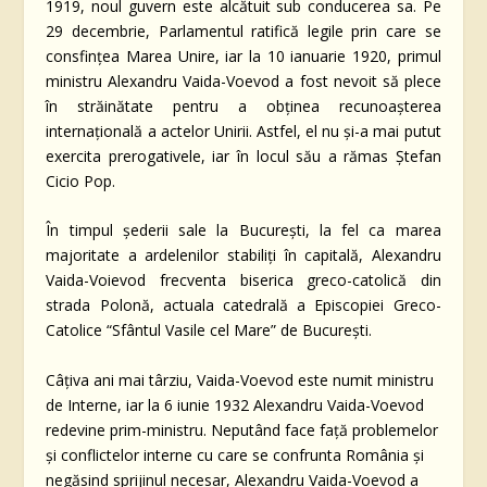
1919, noul guvern este alcătuit sub conducerea sa. Pe
29 decembrie, Parlamentul ratifică legile prin care se
consfinţea Marea Unire, iar la 10 ianuarie 1920, primul
ministru Alexandru Vaida-Voevod a fost nevoit să plece
în străinătate pentru a obţinea recunoaşterea
internaţională a actelor Unirii. Astfel, el nu şi-a mai putut
exercita prerogativele, iar în locul său a rămas Ştefan
Cicio Pop.
În timpul șederii sale la București, la fel ca marea
majoritate a ardelenilor stabiliți în capitală, Alexandru
Vaida-Voievod frecventa biserica greco-catolică din
strada Polonă, actuala catedrală a Episcopiei Greco-
Catolice “Sfântul Vasile cel Mare” de Bucureşti.
Câțiva ani mai târziu, Vaida-Voevod este numit ministru
de Interne, iar la 6 iunie 1932 Alexandru Vaida-Voevod
redevine prim-ministru. Neputând face faţă problemelor
și conflictelor interne cu care se confrunta România şi
negăsind sprijinul necesar, Alexandru Vaida-Voevod a