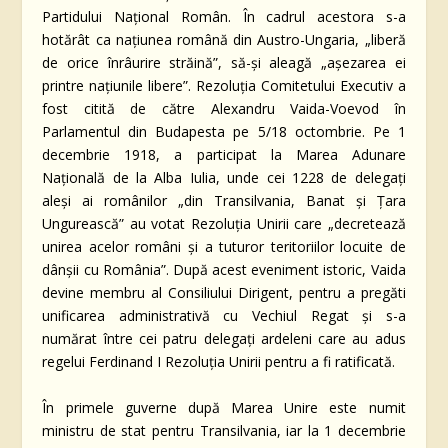
Partidului Naţional Român. În cadrul acestora s-a
hotărât ca naţiunea română din Austro-Ungaria, „liberă
de orice înrâurire străină”, să-şi aleagă „aşezarea ei
printre naţiunile libere”. Rezoluţia Comitetului Executiv a
fost citită de către Alexandru Vaida-Voevod în
Parlamentul din Budapesta pe 5/18 octombrie. Pe 1
decembrie 1918, a participat la Marea Adunare
Naţională de la Alba Iulia, unde cei 1228 de delegaţi
aleşi ai românilor „din Transilvania, Banat şi Ţara
Ungurească” au votat Rezoluţia Unirii care „decretează
unirea acelor români şi a tuturor teritoriilor locuite de
dânşii cu România”. După acest eveniment istoric, Vaida
devine membru al Consiliului Dirigent, pentru a pregăti
unificarea administrativă cu Vechiul Regat şi s-a
numărat între cei patru delegaţi ardeleni care au adus
regelui Ferdinand I Rezoluţia Unirii pentru a fi ratificată.
În primele guverne după Marea Unire este numit
ministru de stat pentru Transilvania, iar la 1 decembrie