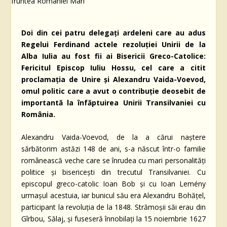
Doi din cei patru delegați ardeleni care au adus
Regelui Ferdinand actele rezoluției Unirii de la
Alba Iulia au fost fii ai Bisericii Greco-Catolice:
Fericitul Episcop Iuliu Hossu, cel care a citit
proclamația de Unire și Alexandru Vaida-Voevod,
omul politic care a avut o contribuţie deosebit de
importantă la înfăptuirea Unirii Transilvaniei cu
România.
Alexandru Vaida-Voevod, de la a cărui naștere
sărbătorim astăzi 148 de ani, s-a născut într-o familie
românească veche care se înrudea cu mari personalităţi
politice şi bisericeşti din trecutul Transilvaniei. Cu
episcopul greco-catolic Ioan Bob şi cu Ioan Lemény
urmaşul acestuia, iar bunicul său era Alexandru Bohăţel,
participant la revoluţia de la 1848. Strămoşii săi erau din
Gîrbou, Sălaj, şi fuseseră înnobilaţi la 15 noiembrie 1627