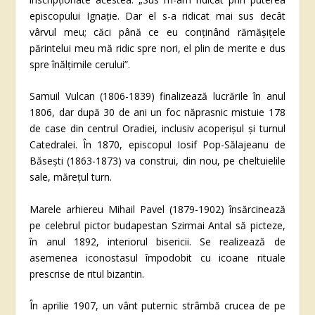
episcopului Ignație. Dar el s-a ridicat mai sus decât
vârvul meu; căci până ce eu conținând rămășițele
părintelui meu mă ridic spre nori, el plin de merite e dus
spre înălțimile cerului”.
Samuil Vulcan (1806-1839) finalizează lucrările în anul
1806, dar după 30 de ani un foc năprasnic mistuie 178
de case din centrul Oradiei, inclusiv acoperișul și turnul
Catedralei. În 1870, episcopul Iosif Pop-Sălajeanu de
Băsești (1863-1873) va construi, din nou, pe cheltuielile
sale, mărețul turn.
Marele arhiereu Mihail Pavel (1879-1902) însărcinează
pe celebrul pictor budapestan Szirmai Antal să picteze,
în anul 1892, interiorul bisericii. Se realizează de
asemenea iconostasul împodobit cu icoane rituale
prescrise de ritul bizantin.
În aprilie 1907, un vânt puternic strâmbă crucea de pe