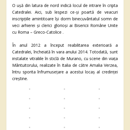
O ușă din latura de nord indică locul de intrare în cripta
Catedralei. Aici, sub lespezi ce-și poartă de veacuri
inscripțiile amintitoare îşi dorm binecuvântatul somn de
veci arhierei și clerici glorioși ai Bisericii Române Unite
cu Roma – Greco-Catolice .
În anul 2012 a început reabilitarea exterioară a
Catedralei, încheiată în vara anului 2014. Totodată, sunt
instalate vitraliile în sticlă de Murano, cu scene din viața
Mântuitorului, realizate în Italia de către Amalia Verzea,
întru sporita înfrumusețare a acestui locaş al credinţei
creştine.