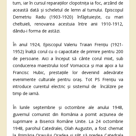
turn, iar în cursul reparațiilor clopotnița ia foc, arzând de
această dată și scheletul de lemn al turnului. Episcopul
Demetriu Radu (1903-1920) înfăptuiește, cu mari
cheltuieli, renovarea acestuia între anii 1910-1912,
dându-i forma de astăzi.
În anul 1924, Episcopul Valeriu Traian Frențiu (1921-
1952) înalță corul cu o capacitate de primire pentru 200
de persoane. Aici a început să cânte corul mixt, sub
conducerea maestrului Iosif Vomacica și mai apoi a lui
Francisc Hubic, prestațiile lor devenind adevărate
evenimente culturale pentru oraș. Tot PS Frenţiu va
introduce curentul electric și sistemul de încălzire pe
timp de iarnă.
În lunile septembrie și octombrie ale anului 1948,
guvernul comunist din România a pornit acțiunea de
suprimare a Bisericii Române Unite. La 24 octombrie
1948, parohul Catedralei, Olah Augustin, a fost chemat
la Primăria Orașului Oradea și silit să predea Catedrala