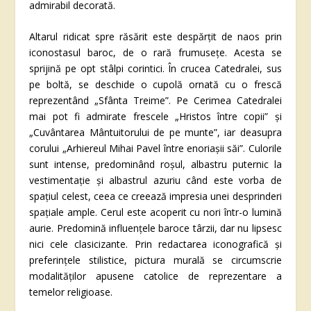
admirabil decorată.
Altarul ridicat spre răsărit este despărțit de naos prin
iconostasul baroc, de o rară frumusețe. Acesta se
sprijină pe opt stâlpi corintici. În crucea Catedralei, sus
pe boltă, se deschide o cupolă ornată cu o frescă
reprezentând „Sfânta Treime”. Pe Cerimea Catedralei
mai pot fi admirate frescele „Hristos între copii” și
„Cuvântarea Mântuitorului de pe munte”, iar deasupra
corului „Arhiereul Mihai Pavel între enoriașii săi”. Culorile
sunt intense, predominând roșul, albastru puternic la
vestimentație și albastrul azuriu când este vorba de
spaţiul celest, ceea ce creează impresia unei desprinderi
spațiale ample. Cerul este acoperit cu nori într-o lumină
aurie. Predomină influențele baroce târzii, dar nu lipsesc
nici cele clasicizante. Prin redactarea iconografică și
preferințele stilistice, pictura murală se circumscrie
modalităților apusene catolice de reprezentare a
temelor religioase.