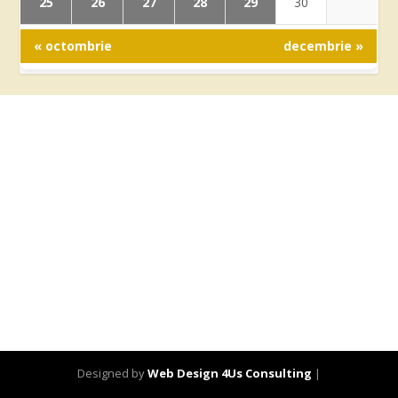
25
26
27
28
29
30
« octombrie
decembrie »
Designed by
Web Design 4Us Consulting
|