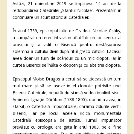
Astăzi, 21 noiembrie 2019 se împlinesc 14 ani de la
redobândirea Catedralei „Sfântul Nicolae”. Prezentăm în
continuare un scurt istoric al Catedralei:
În anul 1739, episcopul latin de Oradea, Nicolae Csáky,
a cumpărat un teren intravilan aflat într-un loc central al
orașului și a zidit o Biserică pentru desfășurarea
solemnă a cultului divin după ritul greco-catolic. Lăcașul
avea doar un turn de scânduri cu un mic clopot, iar în
curtea Bisericii se înălța o clopotniță cu alte trei clopote.
Episcopul Moise Dragoș a cerut să se zidească un turn
mai mare și să se așeze în el clopote potrivite unei
Biserici Catedrale, neputându-și însă vedea împlinit visul.
Arhiereul Ignație Dărăban (1788-1805), dorind a avea, în
sfârșit, o Catedrală impunătoare, dărâmă zidurile vechii
Biserici, iar pe locul aceleia ridică monumentala
Catedrală episcopală de astăzi. Turnul impunător
prevăzut cu orologiu era gata în anul 1803, pe el fiind
inscripționate acestea: „Sus m-am ridicat prin puterea