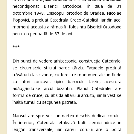
necondiționat Bisericii Ortodoxe. În ziua de 31
octombrie 1948, Episcopul ortodox de Oradea, Nicolae
Popovici, a preluat Catedrala Greco-Catolică, iar din acel
moment aceasta a rămas în folosința Bisericii Ortodoxe
pentru o perioadă de 57 de ani.
***
Din punct de vedere arhitectonic, construcția Catedralei
se circumscrie stilului baroc târziu. Fațadele prezintă
trăsături clasicizante, cu ferestre monumentale, în firide
cu laturi concave, tipice barocului târziu, acestora
adăugându-se arcul bizantin. Planul Catedralei are
formă de cruce, cu absida altarului arcuită, iar la vest se
înalță turnul cu secțiunea pătrată.
Naosul are spre vest un nartex deschis dedicat corului.
În interior, Catedrala etalează bolți semicilindrice în
leagăn transversale, iar careul corului are o boltă