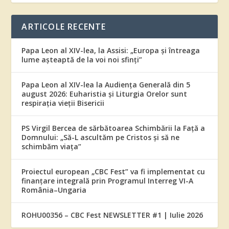
ARTICOLE RECENTE
Papa Leon al XIV-lea, la Assisi: „Europa și întreaga
lume așteaptă de la voi noi sfinți”
Papa Leon al XIV-lea la Audiența Generală din 5
august 2026: Euharistia și Liturgia Orelor sunt
respirația vieții Bisericii
PS Virgil Bercea de sărbătoarea Schimbării la Față a
Domnului: „Să-L ascultăm pe Cristos și să ne
schimbăm viața”
Proiectul european „CBC Fest” va fi implementat cu
finanțare integrală prin Programul Interreg VI-A
România–Ungaria
ROHU00356 – CBC Fest NEWSLETTER #1 | Iulie 2026