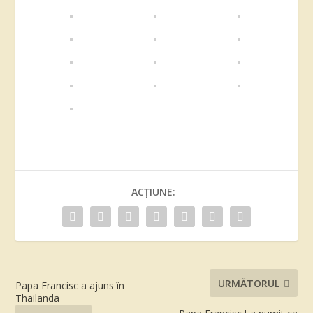
ACȚIUNE:
URMĂTORUL
Papa Francisc a ajuns în
Thailanda