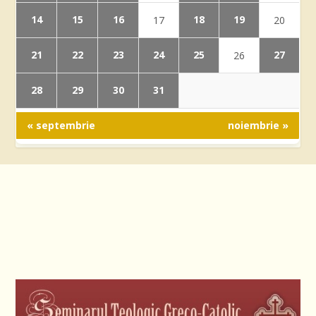
14
15
16
18
19
17
20
21
22
23
24
25
27
26
28
29
30
31
« septembrie
noiembrie »