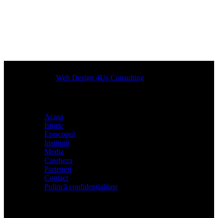
Designed by
Web Design 4Us Consulting
|
Acasa
Istoric
Episcopul
Institutii
Media
Cateheza
Parteneri
Contact
Politică confidențialitate