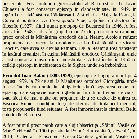
posterității.
Fost protopop greco-catolic al Bucureștilor, Tit Liviu
Chinezu a fost consacrat episcop în clandestinitate, în 1949, în
lagărul de la Mănăstirea Căldărușani. A studiat la Blaj și la Roma, la
Colegiul pontifical
De Propaganda Fide
, obținând un doctorat în
filosofie (1927), fiind numit protopop de București în 1946. A fost
arestat în 1948 și dus în grupul celor 25 de protopopi și canonici
greco-catolici la Mănăstirea ortodoxă de la Neamț. Acolo a refuzat
propunerea de trecere la ortodoxie ce i-a fost făcută de vicarul
Teoctist, care avea să devină Patriarh. De la Neamț a fost transferat
în lagărul organizat în cadrul Mănăstirii ortodoxe Căldărușani, unde
a fost consacrat episcop în clandestinitate. A fost închis în 1950 cu
ceilalți episcopi în închisoarea de la Sighet, unde s-a îmbolnăvit.
Fericitul Ioan Bălan (1880-1959)
, episcop de Lugoj, a murit pe 4
august 1959, la 79 de ani, la Mănăstirea ortodoxă Ciorogârla, unde
fusese închis cu domiciliu obligatoriu după separarea celor trei
episcopi care supraviețuiseră Sighetului. În ultimii trei ani de viață i
s-au făcut de mai multe ori propuneri de a se dezice de unirea cu
Biserica Romei, condiționate și de oferirea de tratament medical,
toate propunerile fiind refuzate.
A fost înmormântat la cimitirul Bellu
catolic din București.
A fost primul preot paroh care a slujit bisericuța „Sfântul Vasile cel
Mare” ridicată în 1909 pe strada Polonă din capitală, devenită, în
2014, Catedrala Episcopiei Greco-Catolice „Sfântul Vasile cel