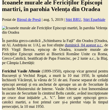
Icoanele murale ale Fericiților Episcopi
martiri, în parohia Velența din Oradea
Postat de
Biroul de Presă
|
aug. 5, 2019
|
Stiri BRU
,
Stiri Eparhiale
În parohia greco-catolică „Schimbarea la Față” din Oradea [Oradea,
str Al. Andrițoiu nr. 1/A], au fost sfințite
duminică, 04 august a.c.
, de
PSS Virgil Bercea, episcop de Oradea, icoanele murale ale
Fericiților Episcopi martiri ai Bisericii Române Unite cu Roma,
Greco-Catolică, beatificați de Papa Francisc, pe 2 iunie a.c., la Blaj,
pe Câmpia Libertății:
Fericitul Vasile Aftenie
(1899-1950), episcop vicar general pentru
București și Vechiul Regat, a murit la 10 mai 1950, în spitalul
închisorii Văcărești, la vârsta de 51 de ani. Fusese separat de ceilalți
episcopi arestați și era anchetat de aproape un an de Securitate în
beciurile Ministerului de Interne. Vasile Aftenie a fost înmormântat
în ascuns de Securitate în cimitirul Bellu catolic, având inscripționate
pe cruce doar inițialele „A. V.”. Între cei șapte episcopi greco-
catolici martiri, a fost primul care și-a pierdut viața în timpul
persecuției, la 10 mai 1950.