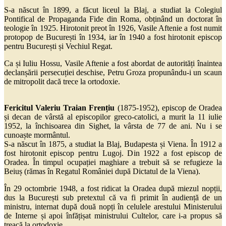
S-a născut în 1899, a făcut liceul la Blaj, a studiat la Colegiul
Pontifical de Propaganda Fide din Roma, obținând un doctorat în
teologie în 1925. Hirotonit preot în 1926, Vasile Aftenie a fost numit
protopop de București în 1934, iar în 1940 a fost hirotonit episcop
pentru București și Vechiul Regat.
Ca și Iuliu Hossu, Vasile Aftenie a fost abordat de autorități înaintea
declanșării persecuției deschise, Petru Groza propunându-i un scaun
de mitropolit dacă trece la ortodoxie.
Fericitul Valeriu Traian Frențiu
(1875-1952), episcop de Oradea
și decan de vârstă al episcopilor greco-catolici, a murit la 11 iulie
1952, la închisoarea din Sighet, la vârsta de 77 de ani. Nu i se
cunoaște mormântul.
S-a născut în 1875, a studiat la Blaj, Budapesta și Viena. În 1912 a
fost hirotonit episcop pentru Lugoj. Din 1922 a fost episcop de
Oradea. În timpul ocupației maghiare a trebuit să se refugieze la
Beiuș (rămas în Regatul României după Dictatul de la Viena).
În 29 octombrie 1948, a fost ridicat la Oradea după miezul nopții,
dus la București sub pretextul că va fi primit în audiență de un
ministru, internat după două nopți în celulele arestului Ministerului
de Interne și apoi înfățișat ministrului Cultelor, care i-a propus să
treacă la ortodoxie.