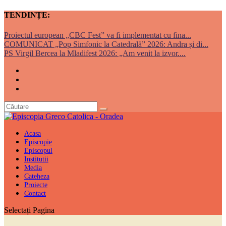
TENDINȚE:
Proiectul european „CBC Fest” va fi implementat cu fina...
COMUNICAT „Pop Simfonic la Catedrală” 2026: Andra și di...
PS Virgil Bercea la Mladifest 2026: „Am venit la izvor....
Acasa
Episcopie
Episcopul
Institutii
Media
Cateheza
Proiecte
Contact
Selectați Pagina