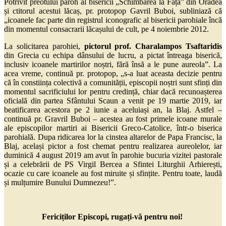
Potrivit preotului paroh al bisericii
„Schimbarea la Față” din Oradea
și ctitorul acestui lăcaș,
pr. protopop Gavril Buboi, subliniază că
„icoanele fac parte din registrul iconografic al bisericii parohiale încă
din momentul consacrarii lăcașului de cult, pe 4 noiembrie 2012.
La solicitarea parohiei,
pictorul prof. Charalampos Tsaftaridis
din Grecia cu echipa dânsului de lucru, a pictat întreaga biserică,
inclusiv icoanele martirilor noștri, fără însă a le pune aureola”. La
acea vreme, continuă pr. protopop, „s-a luat aceasta decizie pentru
că în constiința colectivă a comunității, episcopii noștri sunt sfinți din
momentul sacrificiului lor pentru credință, chiar dacă recunoașterea
oficială din partea Sfântului Scaun a venit pe 19 martie 2019, iar
beatificarea acestora pe 2 iunie a aceluiași an, la Blaj. Astfel –
continuă pr. Gravril Buboi – acestea au fost primele icoane murale
ale episcopilor martiri ai Bisericii Greco-Catolice, într-o biserica
parohială. Dupa ridicarea lor la cinstea altarelor de Papa Francisc, la
Blaj, același pictor a fost chemat pentru realizarea aureolelor, iar
duminică 4 august 2019 am avut în parohie bucuria vizitei pastorale
și a celebrării de PS Virgil Bercea a Sfintei Liturghii Arhierești,
ocazie cu care icoanele au fost miruite și sfințite. Pentru toate, laudă
și mulțumire Bunului Dumnezeu!”.
Fericiților Episcopi, rugați-vă pentru noi!