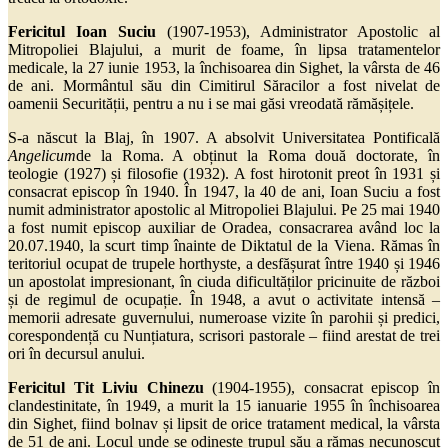
Fericitul Ioan Suciu
(1907-1953), Administrator Apostolic al
Mitropoliei Blajului, a murit de foame, în lipsa tratamentelor
medicale, la 27 iunie 1953, la închisoarea din Sighet, la vârsta de 46
de ani. Mormântul său din Cimitirul Săracilor a fost nivelat de
oamenii Securității, pentru a nu i se mai găsi vreodată rămășițele.
S-a născut la Blaj, în 1907. A absolvit Universitatea Pontificală
Angelicum
de la Roma. A obținut la Roma două doctorate, în
teologie (1927) și filosofie (1932). A fost hirotonit preot în 1931 și
consacrat episcop în 1940. În 1947, la 40 de ani, Ioan Suciu a fost
numit administrator apostolic al Mitropoliei Blajului. Pe 25 mai 1940
a fost numit episcop auxiliar de Oradea, consacrarea având loc la
20.07.1940, la scurt timp înainte de Diktatul de la Viena. Rămas în
teritoriul ocupat de trupele horthyste, a desfășurat între 1940 și 1946
un apostolat impresionant, în ciuda dificultăților pricinuite de război
și de regimul de ocupație. În 1948, a avut o activitate intensă –
memorii adresate guvernului, numeroase vizite în parohii și predici,
corespondență cu Nunțiatura, scrisori pastorale – fiind arestat de trei
ori în decursul anului.
Fericitul Tit Liviu Chinezu
(1904-1955), consacrat episcop în
clandestinitate, în 1949, a murit la 15 ianuarie 1955 în închisoarea
din Sighet, fiind bolnav și lipsit de orice tratament medical, la vârsta
de 51 de ani. Locul unde se odinește trupul său a rămas necunoscut