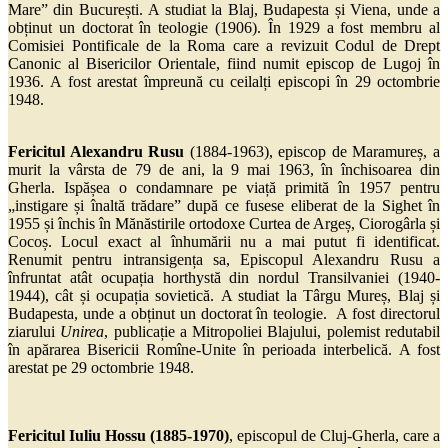
Mare” din București. A studiat la Blaj, Budapesta și Viena, unde a
obținut un doctorat în teologie (1906). În 1929 a fost membru al
Comisiei Pontificale de la Roma care a revizuit Codul de Drept
Canonic al Bisericilor Orientale, fiind numit episcop de Lugoj în
1936. A fost arestat împreună cu ceilalți episcopi în 29 octombrie
1948.
Fericitul Alexandru Rusu
(1884-1963), episcop de Maramureș, a
murit la vârsta de 79 de ani, la 9 mai 1963, în închisoarea din
Gherla.
Ispășea o condamnare pe viață primită în 1957 pentru
„instigare și înaltă trădare” după ce fusese eliberat de la Sighet în
1955 și închis în Mănăstirile ortodoxe Curtea de Argeș, Ciorogârla și
Cocoș. Locul exact al înhumării nu a mai putut fi identificat.
Renumit pentru intransigența sa, Episcopul Alexandru Rusu a
înfruntat atât ocupația horthystă din nordul Transilvaniei (1940-
1944), cât și ocupația sovietică. A studiat la Târgu Mureș, Blaj și
Budapesta, unde a obținut un doctorat în teologie. A fost directorul
ziarului
Unirea
, publicație a Mitropoliei Blajului, polemist redutabil
în apărarea Bisericii Romîne-Unite în perioada interbelică. A fost
arestat pe 29 octombrie 1948.
Fericitul Iuliu Hossu (1885-1970)
, episcopul de Cluj-Gherla, care a