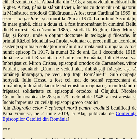
citit Rezoluția de la Alba-Iulia din 1918, a supraviețuit închisorii din
Sighet. A fost, până la sfârșitul vieții, închis cu domiciliu obligatoriu
la Mănăstirea ortodoxă Căldărușani. A fost creat Cardinal în 1969, în
secret –
in pectore
– și a murit la 28 mai 1970. La ordinul Securității,
în mare grabă, chiar a doua zi, a fost înmormântat în cimitirul Bellu
din București.
S-a născut în 1885, a studiat la Reghin, Târgu Mureș,
Blaj și Roma, unde a obținut doctorate în teologie și filosofie. În
primul Război Mondial s-a înrolat voluntar ca preot militar, acordând
asistență spirituală soldaților români din armata austro-ungară. A fost
numit episcop în 1917, la numai 32 de ani. La 1 decembrie 1918,
după ce a citit Rezoluția de Unire cu România, Iuliu Hossu s-a
îmbrățișat cu Miron Cristea, episcopul ortodox de Caransebeș, viitor
Patriarh, spunând: „Cum ne vedeți aici, îmbrățișați frățește, așa să
rămâneți îmbrățișați, pe veci, toți frații României!”. Sub ocupația
hortystă, Iuliu Hossu a fost cel mai de seamă reprezentant al
românilor, îndurând atacurile extremiștilor maghiari și manifestând o
frățească solidaritate cu episcopul ortodox al Clujului, Nicolae
Colan. În noaptea de 28 spre 29 octombrie 1948, a fost arestat și
închis împreună cu ceilalți episcopi greco-catolici.
[din
Biografia celor 7 episcopi morți pentru credință
beatificați de
Papa Francisc, pe 2 iunie 2019, la Blaj, publicată de
Conferința
Episcopilor Catolici din România
]
***