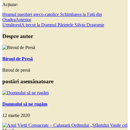
Acțiune:
Hramul parohiei greco-catolice Schimbarea la Față din
Oradea
Anterior
Următorul
A trecut la Domnul Părintele Silviu Dragomir
Despre autor
Biroul de Presă
Biroul de presă
postări asemănatoare
Domnului să ne rugăm
12 martie 2020