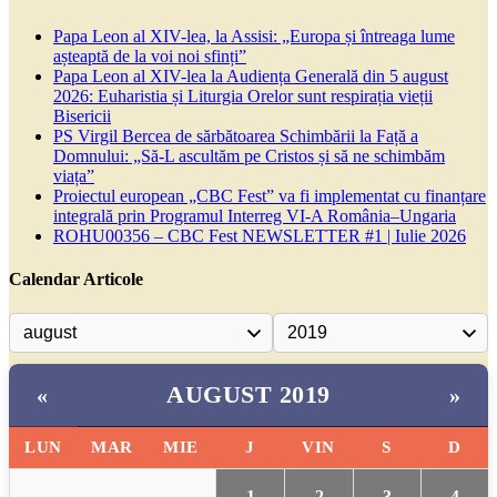
Papa Leon al XIV-lea, la Assisi: „Europa și întreaga lume
așteaptă de la voi noi sfinți”
Papa Leon al XIV-lea la Audiența Generală din 5 august
2026: Euharistia și Liturgia Orelor sunt respirația vieții
Bisericii
PS Virgil Bercea de sărbătoarea Schimbării la Față a
Domnului: „Să-L ascultăm pe Cristos și să ne schimbăm
viața”
Proiectul european „CBC Fest” va fi implementat cu finanțare
integrală prin Programul Interreg VI-A România–Ungaria
ROHU00356 – CBC Fest NEWSLETTER #1 | Iulie 2026
Calendar Articole
AUGUST 2019
«
»
LUN
MAR
MIE
J
VIN
S
D
1
2
3
4