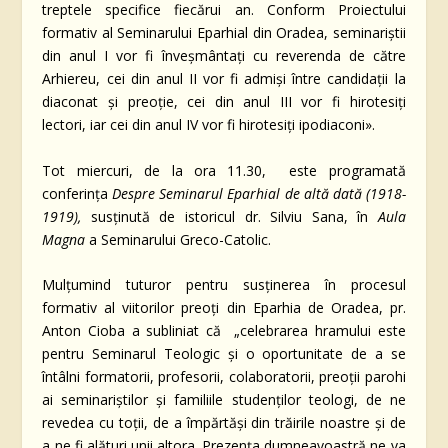
treptele specifice fiecărui an. Conform Proiectului
formativ al Seminarului Eparhial din Oradea, seminariștii
din anul I vor fi înveșmântați cu reverenda de către
Arhiereu, cei din anul II vor fi admiși între candidații la
diaconat și preoție, cei din anul III vor fi hirotesiți
lectori, iar cei din anul IV vor fi hirotesiți ipodiaconi».
Tot miercuri, de la ora 11.30, este programată
conferința
Despre Seminarul Eparhial de altă dată (1918-
1919)
,
susținută de istoricul dr. Silviu Sana, în
Aula
Magna
a Seminarului Greco-Catolic.
Mulțumind tuturor pentru susținerea în procesul
formativ al viitorilor preoți din Eparhia de Oradea, pr.
Anton Cioba a subliniat că „celebrarea hramului este
pentru Seminarul Teologic și o oportunitate de a se
întâlni formatorii, profesorii, colaboratorii, preoții parohi
ai seminariștilor și familiile studenților teologi, de ne
revedea cu toții, de a împărtăși din trăirile noastre și de
a ne fi alături unii altora. Prezența dumneavoastră ne va