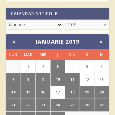
CALENDAR ARTICOLE
IANUARIE 2019
«
»
LUN
MAR
MIE
J
VIN
S
D
3
1
2
4
5
6
7
8
9
10
11
12
13
14
15
16
18
19
20
17
21
22
23
24
25
26
27