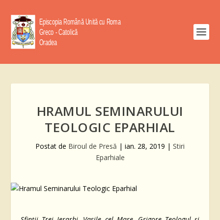
HRAMUL SEMINARULUI
TEOLOGIC EPARHIAL
Postat de
Biroul de Presă
|
ian. 28, 2019
|
Stiri
Eparhiale
Sfinții Trei Ierarhi, Vasile cel Mare, Grigore Teologul și