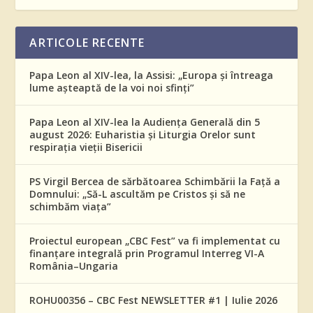
ARTICOLE RECENTE
Papa Leon al XIV-lea, la Assisi: „Europa și întreaga
lume așteaptă de la voi noi sfinți”
Papa Leon al XIV-lea la Audiența Generală din 5
august 2026: Euharistia și Liturgia Orelor sunt
respirația vieții Bisericii
PS Virgil Bercea de sărbătoarea Schimbării la Față a
Domnului: „Să-L ascultăm pe Cristos și să ne
schimbăm viața”
Proiectul european „CBC Fest” va fi implementat cu
finanțare integrală prin Programul Interreg VI-A
România–Ungaria
ROHU00356 – CBC Fest NEWSLETTER #1 | Iulie 2026