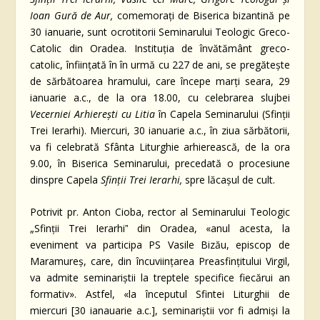
Ioan Gură de Aur,
comemorați de Biserica bizantină pe
30 ianuarie, sunt ocrotitorii Seminarului Teologic Greco-
Catolic din Oradea. Instituția de învătământ greco-
catolic, înființată în în urmă cu 227 de ani, se pregătește
de sărbătoarea hramului, care începe marți seara, 29
ianuarie a.c., de la ora 18.00, cu celebrarea slujbei
Vecerniei Arhierești cu Litia
în Capela Seminarului (Sfinții
Trei Ierarhi). Miercuri, 30 ianuarie a.c., în ziua sărbătorii,
va fi celebrată Sfânta Liturghie arhierească, de la ora
9.00, în Biserica Seminarului, precedată o procesiune
dinspre Capela
Sfinții Trei Ierarhi
,
spre lăcașul de cult.
Potrivit pr. Anton Cioba, rector al Seminarului Teologic
„Sfinții Trei Ierarhiˮ din Oradea, «anul acesta, la
eveniment va participa PS Vasile Bizău, episcop de
Maramureș, care, din încuviințarea Preasfințitului Virgil,
va admite seminariștii la treptele specifice fiecărui an
formativ». Astfel, «la începutul Sfintei Liturghii de
miercuri [30 ianauarie a.c.], seminariștii vor fi admiși la