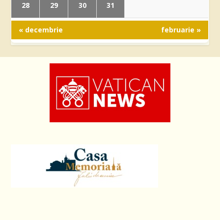
28
29
30
31
« decembrie
februarie »