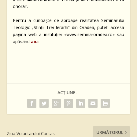
onora!ˮ.
Pentru a cunoaște de aproape realitatea Seminarului
Teologic „Sfinții Trei Ierarhiˮ din Oradea, puteți accesa
pagina web a instituției «www.seminaroradea.ro» sau
apăsând
aici
.
ACȚIUNE:
URMĂTORUL
Ziua Voluntarului Caritas