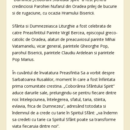
credinciosii Parohiei Nufarul din Oradea prilej de bucurie
si de rugaciune, cu ocazia Hramului Bisericii.
Sfânta si Dumnezeiasca Liturghie a fost celebrata de
catre Preasfintitul Parinte Virgil Bercea, episcopul greco-
catolic de Oradea, alaturi de preacuviosul parinte Mihai
Vatamanelu, vicar general, parintele Gheorghe Pop,
parohul Bisericii, parintele Claudiu Ardelean si parintele
Pop Marius.
În cuvântul de învatatura Preasfintia Sa a vorbit despre
Sarbatoarea Rusaliilor, moment în care a fost înfiintata
prima comunitate crestina. „Coborârea Sfântului Spirit”
aduce darurile sale, prelungindu-se pentru fiecare dintre
noi: întelepciunea, întelegerea, sfatul, taria, stiinta,
evlavia, frica de Dumnezeu”, adresând totodata si
îndemnul de a crede cu tarie în Spiritul Sfânt: „va îndemn
sa credeti cu tarie ca Spiritul Sfânt poate sa transforme
viata fiecaruia dintre noi”.