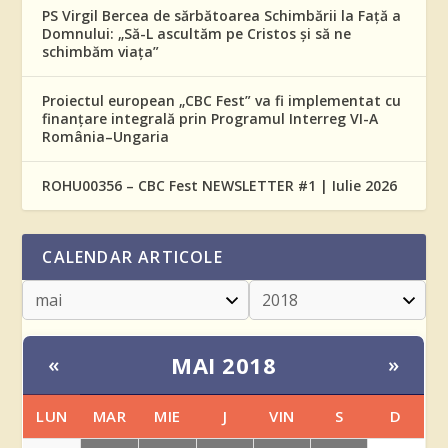
PS Virgil Bercea de sărbătoarea Schimbării la Față a
Domnului: „Să-L ascultăm pe Cristos și să ne
schimbăm viața”
Proiectul european „CBC Fest” va fi implementat cu
finanțare integrală prin Programul Interreg VI-A
România–Ungaria
ROHU00356 – CBC Fest NEWSLETTER #1 | Iulie 2026
CALENDAR ARTICOLE
MAI 2018
«
»
LUN
MAR
MIE
J
VIN
S
D