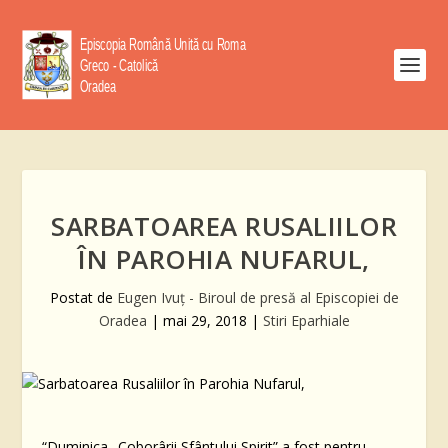
SARBATOAREA RUSALIILOR
ÎN PAROHIA NUFARUL,
Postat de
Eugen Ivuţ - Biroul de presă al Episcopiei de
Oradea
|
mai 29, 2018
|
Stiri Eparhiale
“Duminica „Coborârii Sfântului Spirit” a fost pentru