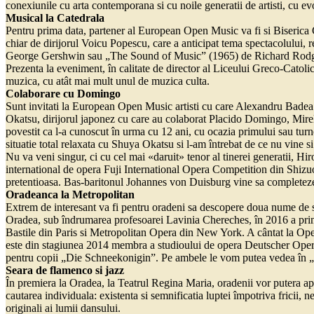
conexiunile cu arta contemporana si cu noile generatii de artisti, cu evol
Musical la Catedrala
Pentru prima data, partener al European Open Music va fi si Biserica 
chiar de dirijorul Voicu Popescu, care a anticipat tema spectacolului, 
George Gershwin sau „The Sound of Music” (1965) de Richard Rodger
Prezenta la eveniment, în calitate de director al Liceului Greco-Catol
muzica, cu atât mai mult unul de muzica culta.
Colaborare cu Domingo
Sunt invitati la European Open Music artisti cu care Alexandru Badea ar
Okatsu, dirijorul japonez cu care au colaborat Placido Domingo, Mir
povestit ca l-a cunoscut în urma cu 12 ani, cu ocazia primului sau tur
situatie total relaxata cu Shuya Okatsu si l-am întrebat de ce nu vine si
Nu va veni singur, ci cu cel mai «daruit» tenor al tinerei generatii, Hi
international de opera Fuji International Opera Competition din Shiz
pretentioasa. Bas-baritonul Johannes von Duisburg vine sa completeze l
Oradeanca la Metropolitan
Extrem de interesant va fi pentru oradeni sa descopere doua nume de s
Oradea, sub îndrumarea profesoarei Lavinia Chereches, în 2016 a prim
Bastile din Paris si Metropolitan Opera din New York. A cântat la O
este din stagiunea 2014 membra a studioului de opera Deutscher Oper 
pentru copii „Die Schneekonigin”. Pe ambele le vom putea vedea în
Seara de flamenco si jazz
În premiera la Oradea, la Teatrul Regina Maria, oradenii vor putera 
cautarea individuala: existenta si semnificatia luptei împotriva fricii,
originali ai lumii dansului.