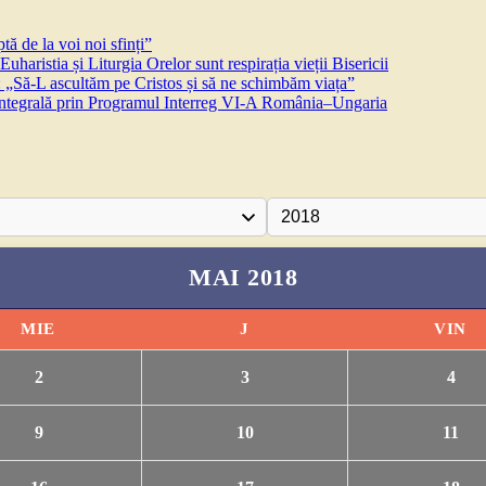
ă de la voi noi sfinți”
aristia și Liturgia Orelor sunt respirația vieții Bisericii
 „Să-L ascultăm pe Cristos și să ne schimbăm viața”
 integrală prin Programul Interreg VI-A România–Ungaria
MAI 2018
MIE
J
VIN
2
3
4
9
10
11