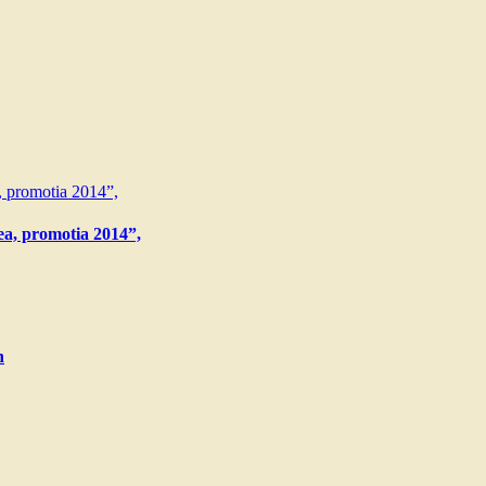
ea, promotia 2014”,
n