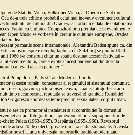
i Operei de Stat din Viena, Volksoper Viena, ai Operei de Stat din
 Cea de-a treia editie a probabil celui mai inovativ eveniment cultural
chi institutii de cultura din Oradea, iar forta lui e data de colaborarea
ea succes. Faptul ca Uniunea Compozitorilor a premiat acest eveniment e
uropean Open Music se vorbeste în cercurile culturale europene, Oradea
aria Oradea.
 prezent pe marile scene internationale, Alexandru Badea spune ca, din
. Este cunoscut, spre exemplu, faptul ca în Salzburg se pun în 1920
anii 1960 s-a construit chiar un spatiu destinat acestor festivitati –
l al evenimentului, care a explicat acest parteneriat din dorinta
orati ca ne-ati ales ca parteneri”.
entrul Pompidou – Paris si Tate Modern – Londra.
ator si eseist român, contestatar al regimului si sistemului comunist,
tura, desen, gravura, pictura bisericeasca, icoane, fotografie si arta
s mult timp necunoscuta, reputatia sa traversând granitele României
67, Ion Grigorescu abordeaza teme precum sexualitatea, corpul uman,
tul o are ca promotor al instalatiei si al contributiei în domeniul
rventiei asupra fotografiilor, supraexpunerilor si suprapunerilor de
ntele-cheie: Paleta (1963-1965), Raspântia (1965-1968), Revizorul
e arta si 20 de colectii private din tara si din strainatate. Aceasta
ilor nostri la arta universala, raporturile traditie-modernitate,