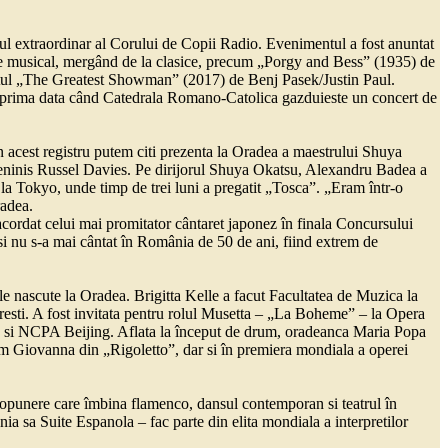
ul extraordinar al Corului de Copii Radio. Evenimentul a fost anuntat
ui de musical, mergând de la clasice, precum „Porgy and Bess” (1935) de
ul „The Greatest Showman” (2017) de Benj Pasek/Justin Paul.
tru prima data când Catedrala Romano-Catolica gazduieste un concert de
În acest registru putem citi prezenta la Oradea a maestrului Shuya
eninis Russel Davies. Pe dirijorul Shuya Okatsu, Alexandru Badea a
la Tokyo, unde timp de trei luni a pregatit „Tosca”. „Eram într-o
radea.
 acordat celui mai promitator cântaret japonez în finala Concursului
 nu s-a mai cântat în România de 50 de ani, fiind extrem de
 nascute la Oradea. Brigitta Kelle a facut Facultatea de Muzica la
esti. A fost invitata pentru rolul Musetta – „La Boheme” – la Opera
g si NCPA Beijing. Aflata la început de drum, oradeanca Maria Popa
m Giovanna din „Rigoletto”, dar si în premiera mondiala a operei
ropunere care îmbina flamenco, dansul contemporan si teatrul în
nia sa Suite Espanola – fac parte din elita mondiala a interpretilor