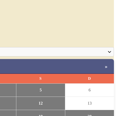
»
S
D
5
6
12
13