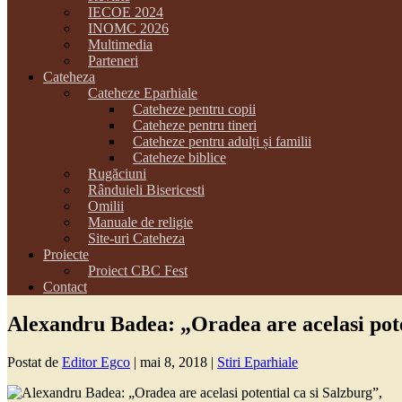
IECOE 2024
INOMC 2026
Multimedia
Parteneri
Cateheza
Cateheze Eparhiale
Cateheze pentru copii
Cateheze pentru tineri
Cateheze pentru adulți și familii
Cateheze biblice
Rugăciuni
Rânduieli Bisericesti
Omilii
Manuale de religie
Site-uri Cateheza
Proiecte
Proiect CBC Fest
Contact
Alexandru Badea: „Oradea are acelasi pote
Postat de
Editor Egco
|
mai 8, 2018
|
Stiri Eparhiale