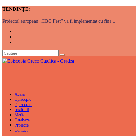
TENDINȚE:
Proiectul european „CBC Fest” va fi implementat cu fina...
Acasa
Episcopie
Episcopul
Institutii
Media
Cateheza
Proiecte
Contact