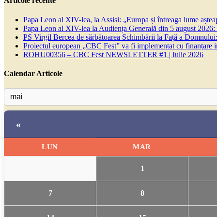
Articole recente
Papa Leon al XIV-lea, la Assisi: „Europa și întreaga lume așteapt
Papa Leon al XIV-lea la Audiența Generală din 5 august 2026: Euh
PS Virgil Bercea de sărbătoarea Schimbării la Față a Domnului:
Proiectul european „CBC Fest” va fi implementat cu finanțare
ROHU00356 – CBC Fest NEWSLETTER #1 | Iulie 2026
Calendar Articole
«
LUN
MAR
1
7
8