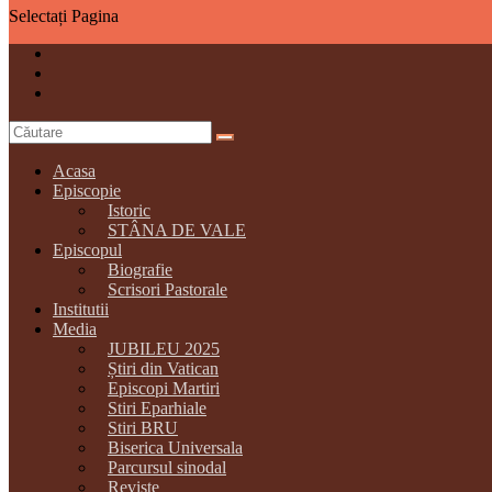
Selectați Pagina
Acasa
Episcopie
Istoric
STÂNA DE VALE
Episcopul
Biografie
Scrisori Pastorale
Institutii
Media
JUBILEU 2025
Știri din Vatican
Episcopi Martiri
Stiri Eparhiale
Stiri BRU
Biserica Universala
Parcursul sinodal
Reviste