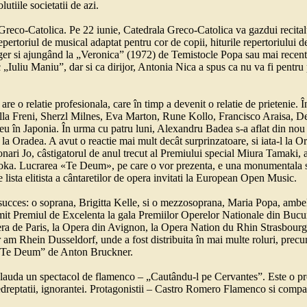
utiile societatii de azi.
Greco-Catolica. Pe 22 iunie, Catedrala Greco-Catolica va gazdui recital
repertoriul de musical adaptat pentru cor de copii, hiturile repertoriul
 si ajungând la „Veronica” (1972) de Temistocle Popa sau mai recent
ic „Iuliu Maniu”, dar si ca dirijor, Antonia Nica a spus ca nu va fi pen
e o relatie profesionala, care în timp a devenit o relatie de prietenie. 
ella Freni, Sherzl Milnes, Eva Marton, Rune Kollo, Francisco Araisa, D
neu în Japonia. În urma cu patru luni, Alexandru Badea s-a aflat din nou 
 la Oradea. A avut o reactie mai mult decât surprinzatoare, si iata-l la O
ronari Jo, câstigatorul de anul trecut al Premiului special Miura Tamaki,
uoka. Lucrarea «Te Deum», pe care o vor prezenta, e una monumentala si
ista elitista a cântaretilor de opera invitati la European Open Music.
ucces: o soprana, Brigitta Kelle, si o mezzosoprana, Maria Popa, ambele
it Premiul de Excelenta la gala Premiilor Operelor Nationale din Bucur
pera de Paris, la Opera din Avignon, la Opera Nation du Rhin Strasbour
am Rhein Dusseldorf, unde a fost distribuita în mai multe roluri, precu
 „Te Deum” de Anton Bruckner.
aplauda un spectacol de flamenco – „Cautându-l pe Cervantes”. Este o p
 nedreptatii, ignorantei. Protagonistii – Castro Romero Flamenco si compa