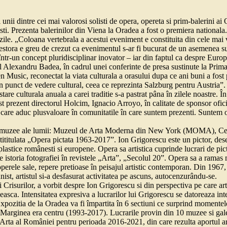
unii dintre cei mai valorosi solisti de opera, opereta si prim-balerini a
i. Prezenta balerinilor din Viena la Oradea a fost o premiera nationala.
le. „Coloana vertebrala a acestui eveniment e constituita din cele mai ve
rea acestora e greu de crezut ca evenimentul s-ar fi bucurat de un asemen
te într-un concept pluridisciplinar inovator – iar din faptul ca despre E
 Alexandru Badea, în cadrul unei conferinte de presa sustinute la Prim
Music, reconectat la viata culturala a orasului dupa ce ani buni a fost
n punct de vedere cultural, ceea ce reprezinta Salzburg pentru Austria”
re culturala anuala a carei traditie s-a pastrat pâna în zilele noastre. În 
 prezent directorul Holcim, Ignacio Arroyo, în calitate de sponsor oficia
care aduc plusvaloare în comunitatile în care suntem prezenti. Suntem on
tante muzee ale lumii: Muzeul de Arta Moderna din New York (MOMA), C
titulata „Opera pictata 1963-2017”. Ion Grigorescu este un pictor, desen
 plastice românesti si europene. Opera sa artistica cuprinde lucrari de pic
 de istoria fotografiei în revistele „Arta”, „Secolul 20”. Opera sa a rama
 operele sale, repere pretioase în peisajul artistic contemporan. Din 19
ist, artistul si-a desfasurat activitatea pe ascuns, autocenzurându-se.
Crisurilor, a vorbit despre Ion Grigorescu si din perspectiva pe care artis
ca. Intensitatea expresiva a lucrarilor lui Grigorescu se datoreaza inte
ui. Expozitia de la Oradea va fi împartita în 6 sectiuni ce surprind mome
ginea era centru (1993-2017). Lucrarile provin din 10 muzee si galerii d
rta al României pentru perioada 2016-2021, din care rezulta aportul artist