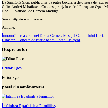
La Sinagoga Sion, publicul se va putea bucura si de o seara de jazz su
Calin-Andrei Mihailescu. Cu acest prilej, în cadrul European Open Musi
Corului National de Camera Madrigal.
Sursa: http://www.bihon.ro
Acțiune:
Înmormântarea doamnei Doina Cornea: Mesajul Cardinalului Lucian,
Următorul
Concurs de istorie pentru liceenii salajeni,
Despre autor
Editor Egco
Editor Egco
postări asemănatoare
Întâlnirea Eparhiala a Familiilor,