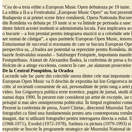
“Cea de-a treia editie a European Music Open debuteaza pe 19 iunie.
La editia a II-a a Festivalului „European Music Open” au fost prezenti 
Budapesta si ai primei scene lirice românesti, Opera Nationala Bucurest
din România va debuta pe 19 iunie si se va întinde pe perioada a sase zi
dintre liderii acestei institutii si administratia locala. Fara implica
o bucurie – a fost premiat pentru integrarea muzicii si a celorlalte ar
are numai de câstigat”, a spus parintele European Open Music, tenorul
Entuziasmat de succesul si rezonanta de care se bucura European Open 
perspectiva sa, „Oradea are potential sa reprezinte pentru România, di
bazele festivalului orasului – Salzburger Festspiele, importanta manifesta
Festspielhaus. Alaturi de Alexandru Badea, la conferinta de presa a fost
Holcim de a atinge excelenta, context în care „ne alaturam proiectelor 
De la Centrul Pompidou, la Oradea
Lucrarile sale fac parte din colectiile unora dintre cele mai impor
European Open Music va fi deschis de expozitia lui Ion Grigorescu inti
critic al societatii consumiste de azi, personalitate de prim rang a artei
video. Ion Grigorescu publica texte teoretice, pagini de jurnal, studii
numai dupa 1990. În prezent este considerat un artist de exceptie, iar
peisajul si mai ales omniprezenta politicului. În timpul regimului comun
Prezent la conferinta de presa, Aurel Chiriac, directorul Muzeului Tarii 
fotografiei ca fiind una fundamentala pentru arta contemporana româneas
imagini, dar si utilizarii fotografiei pentru interogarea directa a eul
(1968-1971), Exodul (1972-1978), Saritura cu pictura (1979-1993) si Mar
expozitie se înscrie în programele strategice ale Muzeului National de A