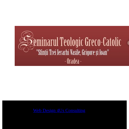
Designed by
Web Design 4Us Consulting
|