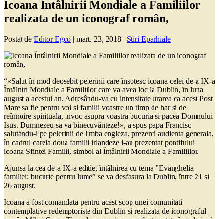
Icoana Întâlnirii Mondiale a Familiilor
realizata de un iconograf român,
Postat de
Editor Egco
|
mart. 23, 2018
|
Stiri Eparhiale
“«Salut în mod deosebit pelerinii care însotesc icoana celei de-a IX-a
Întâlniri Mondiale a Familiilor care va avea loc la Dublin, în luna
august a acestui an. Adresându-va cu intensitate urarea ca acest Post
Mare sa fie pentru voi si familii voastre un timp de har si de
reînnoire spirituala, invoc asupra voastra bucuria si pacea Domnului
Isus. Dumnezeu sa va binecuvânteze!», a spus papa Francisc
salutându-i pe pelerinii de limba engleza, prezenti audienta generala,
în cadrul careia doua familii irlandeze i-au prezentat pontifului
icoana Sfintei Familii, simbol al Întâlnirii Mondiale a Familiilor.
Ajunsa la cea de-a IX-a editie, întâlnirea cu tema ”Evanghelia
familiei: bucurie pentru lume” se va desfasura la Dublin, între 21 si
26 august.
Icoana a fost comandata pentru acest scop unei comunitati
contemplative redemptoriste din Dublin si realizata de iconograful