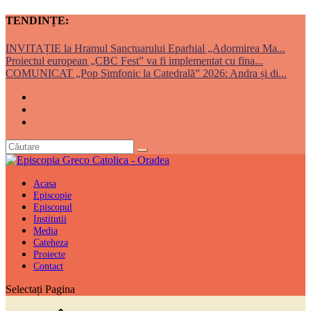
TENDINȚE:
INVITAȚIE la Hramul Sanctuarului Eparhial „Adormirea Ma...
Proiectul european „CBC Fest” va fi implementat cu fina...
COMUNICAT „Pop Simfonic la Catedrală” 2026: Andra și di...
Acasa
Episcopie
Episcopul
Institutii
Media
Cateheza
Proiecte
Contact
Selectați Pagina