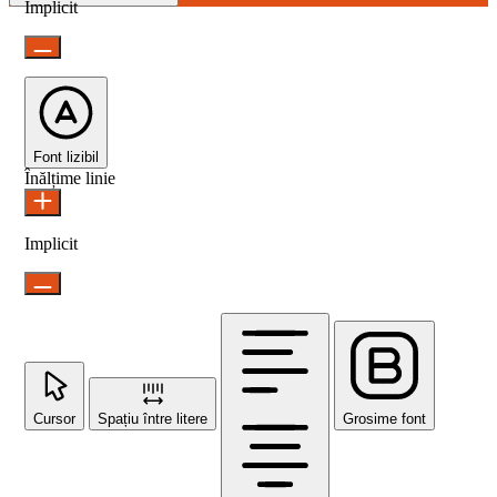
Implicit
Font lizibil
Înălțime linie
Implicit
Cursor
Spațiu între litere
Grosime font