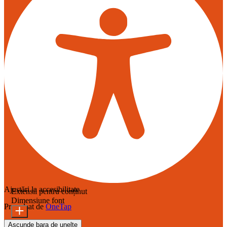
Ajustări la accesibilitate
Extensii pentru conținut
Dimensiune font
Propulsat de
OneTap
Ascunde bara de unelte