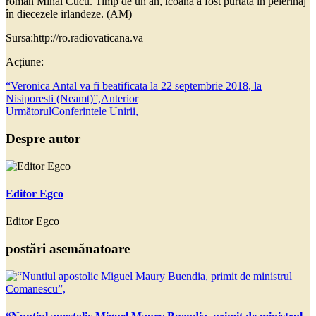
român Mihai Cucu. Timp de un an, icoana a fost purtata în pelerinaj
în diecezele irlandeze. (AM)
Sursa:http://ro.radiovaticana.va
Acțiune:
“Veronica Antal va fi beatificata la 22 septembrie 2018, la
Nisiporesti (Neamt)”,
Anterior
Următorul
Conferintele Unirii,
Despre autor
Editor Egco
Editor Egco
postări asemănatoare