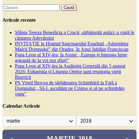
Caută
după:
Articole recente
Sfânta Tereza Benedicta a Crucii, sărbătorită astăzi: o viață în
căutarea Adevărului
INVITAȚIE la Hramul Sanctuarului Eparhial „Adormirea
Maicii Domnului” din Oradea, în Anul Jubiliar Franciscan
Papa Leon al XIV-lea, la Assisi: „Europa și întreaga lume
așteaptă de la voi noi sfinți”
Papa Leon al XIV-lea la Audiența Generală din 5 august
2026: Euharistia și Liturgia Orelor sunt respirația vieții
Bisericii
PS Virgil Bercea de sărbătoarea Schimbării la Față a
Domnului: „Să-L ascultăm pe Cristos și să ne schimbăm
viața”
Calendar Articole
MARTIE 2018
«
»