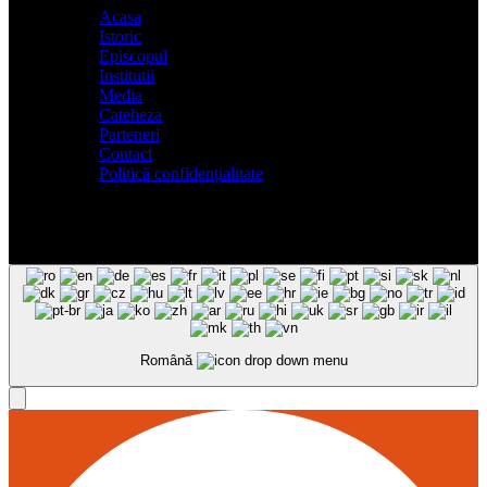
Acasa
Istoric
Episcopul
Institutii
Media
Cateheza
Parteneri
Contact
Politică confidențialitate
Română