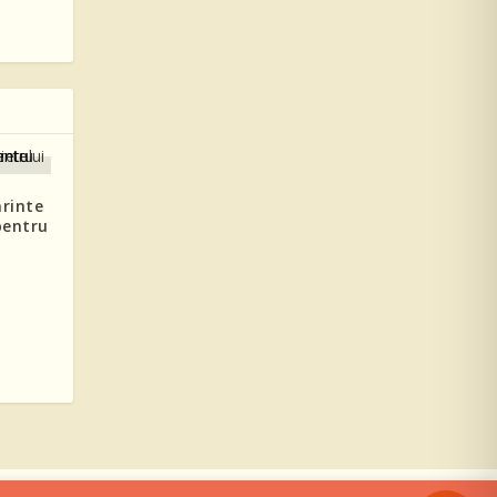
arinte
pentru