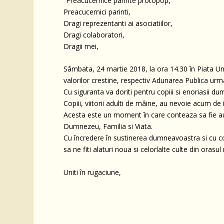
“Preacucernice parinte protopop,
Preacucernici parinti,
Dragi reprezentanti ai asociatiilor,
Dragi colaboratori,
Dragii mei,
Sâmbata, 24 martie 2018, la ora 14.30 în Piata Unir
valorilor crestine, respectiv Adunarea Publica urm
Cu siguranta va doriti pentru copiii si enoriasii
Copiii, viitorii adulti de mâine, au nevoie acum de
Acesta este un moment în care conteaza sa fie au
Dumnezeu, Familia si Viata.
Cu încredere în sustinerea dumneavoastra si cu co
sa ne fiti alaturi noua si celorlalte culte din orasul 
Uniti în rugaciune,