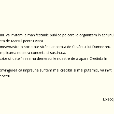
ii, va invitam la manifestarile publice pe care le organizam în sprijinu
ata de Marsul pentru Viata.
 dumneavoastra o societate strâns ancorata de Cuvântul lui Dumnezeu.
 implicarea noastra concreta si sustinuta.
zite si luate în seama demersurile noastre de a apara Credinta în
nvingerea ca împreuna suntem mai credibili si mai puternici, va invit
nostru..
Episco