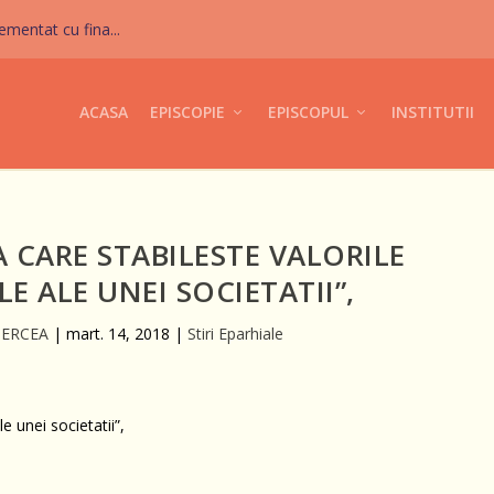
mentat cu fina...
ACASA
EPISCOPIE
EPISCOPUL
INSTITUTII
A CARE STABILESTE VALORILE
 ALE UNEI SOCIETATII”,
 BERCEA
|
mart. 14, 2018
|
Stiri Eparhiale