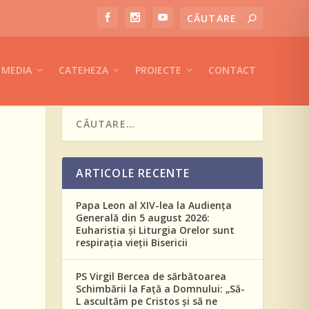
MEDIA
CATEHEZA
PROIECTE
CONTACT
ARTICOLE RECENTE
Papa Leon al XIV-lea la Audiența
Generală din 5 august 2026:
Euharistia și Liturgia Orelor sunt
respirația vieții Bisericii
PS Virgil Bercea de sărbătoarea
Schimbării la Față a Domnului: „Să-
L ascultăm pe Cristos și să ne