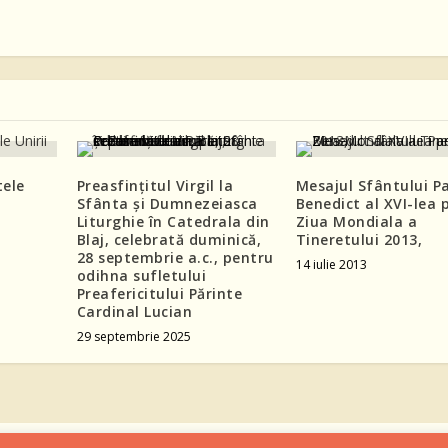
tele
Preasfințitul Virgil la
Mesajul Sfântului P
Sfânta și Dumnezeiasca
Benedict al XVI-lea 
Liturghie în Catedrala din
Ziua Mondiala a
Blaj, celebrată duminică,
Tineretului 2013,
28 septembrie a.c., pentru
14 iulie 2013
odihna sufletului
Preafericitului Părinte
Cardinal Lucian
29 septembrie 2025