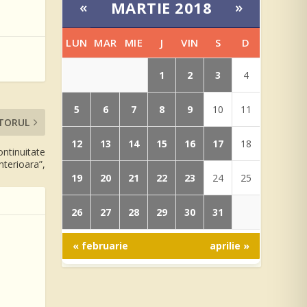
MARTIE 2018
«
»
LUN
MAR
MIE
J
VIN
S
D
1
2
3
4
5
6
7
8
9
10
11
TORUL
12
13
14
15
16
17
18
ontinuitate
interioara”,
19
20
21
22
23
24
25
26
27
28
29
30
31
« februarie
aprilie »