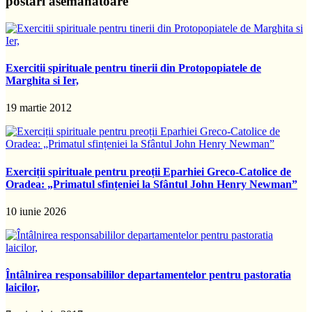
postări asemănatoare
Exercitii spirituale pentru tinerii din Protopopiatele de
Marghita si Ier,
19 martie 2012
Exerciții spirituale pentru preoții Eparhiei Greco-Catolice de
Oradea: „Primatul sfințeniei la Sfântul John Henry Newman”
10 iunie 2026
Întâlnirea responsabililor departamentelor pentru pastoratia
laicilor,