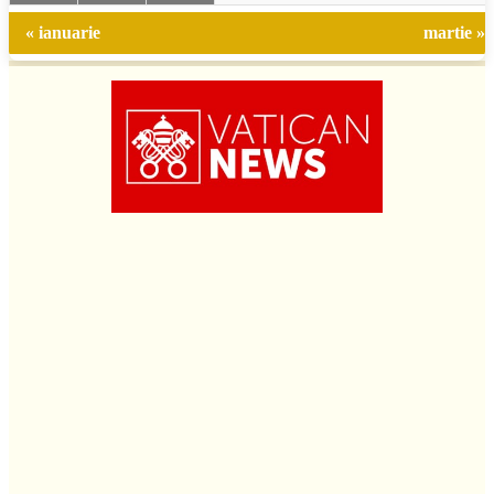
« ianuarie
martie »