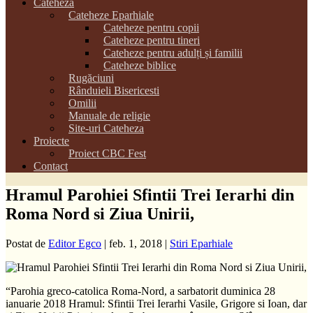
Cateheza
Cateheze Eparhiale
Cateheze pentru copii
Cateheze pentru tineri
Cateheze pentru adulți și familii
Cateheze biblice
Rugăciuni
Rânduieli Bisericesti
Omilii
Manuale de religie
Site-uri Cateheza
Proiecte
Proiect CBC Fest
Contact
Hramul Parohiei Sfintii Trei Ierarhi din
Roma Nord si Ziua Unirii,
Postat de
Editor Egco
|
feb. 1, 2018
|
Stiri Eparhiale
“Parohia greco-catolica Roma-Nord, a sarbatorit duminica 28
ianuarie 2018 Hramul: Sfintii Trei Ierarhi Vasile, Grigore si Ioan, dar