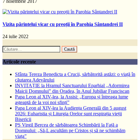
7 noiembrie 2017
Vizita părintelui vicar cu preoții în Parohia Sântandrei II
24 iulie 2022
Caută
după:
Articole recente
Sfânta Tereza Benedicta a Crucii, sărbătorită astăzi: o viață în
căutarea Adevărului
INVITAȚIE la Hramul Sanctuarului Eparhial „Adormirea
Maicii Domnului” din Oradea, în Anul Jubiliar Franciscan
Papa Leon al XIV-lea, la Assisi: „Europa și întreaga lume
așteaptă de la voi noi sfinți”
Papa Leon al XIV-lea la Audiența Generală din 5 august
2026: Euharistia și Liturgia Orelor sunt respirația vieții
Bisericii
PS Virgil Bercea de sărbătoarea Schimbării la Față a
Domnului: „Să-L ascultăm pe Cristos și să ne schimbăm
viața”