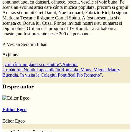
continuat apoi cu dansuri, cântece, poezii, veselie si voie buna. Pe
scena au evoluat artisi care cânta muzica populara, precum si grupul
Artaras si domnii Cret Danut, Nae Leonard, Fabrizio Rici, la signora
Marioara Tescar e il signore Cornel Spînu. A fost presentata si o
sceneta cu Ocaua lui Cuza. Printre invitatii nostri s-au numarat si
Digi mobile, Oriflame si programul Tv Romit. La sarbatoarea
noastra, au fost prezente peste 200 de persoane.
P. Vescan Serafim Iulian
Acțiune:
„Uniti într-un gând si o simtire”,
Anterior
Următorul
“Nuntiul apostolic în România, Mons. Miguel Maury
Buendìa, în vizita la Colegiul Pontifical Pio Romeno”,
Despre autor
Editor Egco
Editor Egco