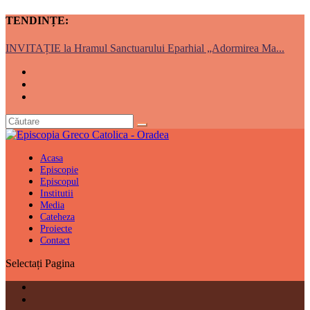
TENDINȚE:
INVITAȚIE la Hramul Sanctuarului Eparhial „Adormirea Ma...
Acasa
Episcopie
Episcopul
Institutii
Media
Cateheza
Proiecte
Contact
Selectați Pagina