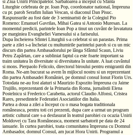
si Ziua Unirii Principatelor. Sarbatoarea a început cu Sfânta
Liturghie celebrata de pr. Ioan Pop, coordonator national, împreuna
cu pr. paroh Serafim Iulian Vescan, si diaconul Dan Pisuc.
Raspunsurile au fost date de 3 seminaristi de la Colegiul Pio
Romeno: Emanuel Gavrilas, Mihai Gatea si Antonio Muresan. La
momentul predicii, parintele Ioan Pop a tinut un cuvânt de învatatura
pe marginiea Evangheliei Vamesului si a fariseului.
Dupa încheierea Sfintei Liturghii s-a celebrat si un parastas. Prima
parte a zilei s-a încheiat cu multumirile parintelui paroh si cu un mic
discurs din partea Ambasadorului pe lânga Sfântul Scaun, Liviu
Petru Zapârtan, care a subliniat faptul ca este foarte important sa
traim unitatea în diversitate si diversitatea în unitate. A luat cuvântul
si mons. Pierpaolo Felicolo, directorul biroului pentru emigrantii din
Roma. Ne-am bucurat sa avem în mijlocul nostru si un reprezentant
din partea Ambasadei României, pe domnul consul Ionut Florin Urs.
Totodata ne-au fost alaturi si Maurizio Espozito împreuna cu Jaime
Trujillo, reprezentanti de la Primaria din Roma, jurnalistii Elena
Postelnicu si Frederico Carabetta, actorul Claudio Alfonsi, Cristea
Rares, presedintele Federatiei Asociatiilor din Italia.
Partea a doua a zilei a început cu o masa bogata traditionala
româneasca, pentru toti cei prezenti, dupa care a urmat un program
artistic cultural care s-a desfasurat în teatrul parohiei cu ocazia Unirii
Moldovei cu Tara Româneasca, moment sarbatorit pe data de 24
ianuarie. În curtea parohiei, toata comunitatea împreuna cu Domnul
Ambasador, domnul Consul, am jucat Hora Unirii. Programul a