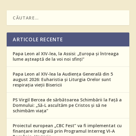
ARTICOLE RECENTE
Papa Leon al XIV-lea, la Assisi: „Europa și întreaga
lume așteaptă de la voi noi sfinți”
Papa Leon al XIV-lea la Audiența Generală din 5
august 2026: Euharistia și Liturgia Orelor sunt
respirația vieții Bisericii
PS Virgil Bercea de sărbătoarea Schimbării la Față a
Domnului: „Să-L ascultăm pe Cristos și să ne
schimbăm viața”
Proiectul european „CBC Fest” va fi implementat cu
finanțare integrală prin Programul Interreg VI-A