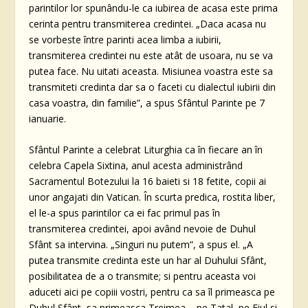
parintilor lor spunându-le ca iubirea de acasa este prima
cerinta pentru transmiterea credintei. „Daca acasa nu
se vorbeste între parinti acea limba a iubirii,
transmiterea credintei nu este atât de usoara, nu se va
putea face. Nu uitati aceasta. Misiunea voastra este sa
transmiteti credinta dar sa o faceti cu dialectul iubirii din
casa voastra, din familie”, a spus Sfântul Parinte pe 7
ianuarie.
Sfântul Parinte a celebrat Liturghia ca în fiecare an în
celebra Capela Sixtina, anul acesta administrând
Sacramentul Botezului la 16 baieti si 18 fetite, copii ai
unor angajati din Vatican. În scurta predica, rostita liber,
el le-a spus parintilor ca ei fac primul pas în
transmiterea credintei, apoi având nevoie de Duhul
Sfânt sa intervina. „Singuri nu putem”, a spus el. „A
putea transmite credinta este un har al Duhului Sfânt,
posibilitatea de a o transmite; si pentru aceasta voi
aduceti aici pe copiii vostri, pentru ca sa îl primeasca pe
Duhul Sfânt, sa primeasca Treimea – pe Tatal, pe Fiul si