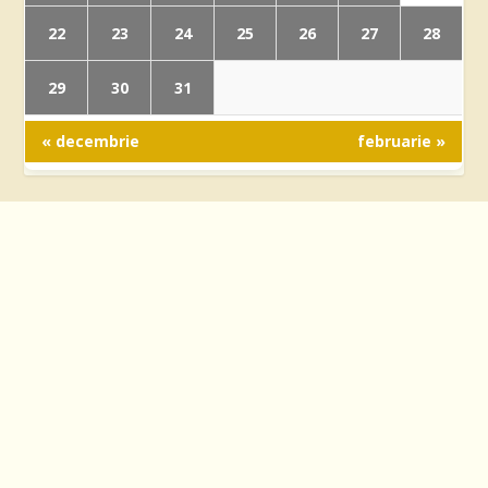
22
23
24
25
26
27
28
29
30
31
« decembrie
februarie »