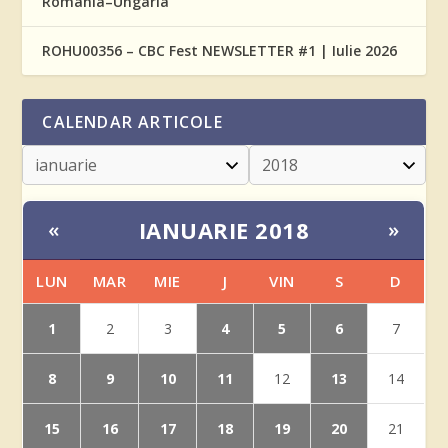
România–Ungaria
ROHU00356 – CBC Fest NEWSLETTER #1 | Iulie 2026
CALENDAR ARTICOLE
IANUARIE 2018
«
»
LUN
MAR
MIE
J
VIN
S
D
1
4
5
6
2
3
7
8
9
10
11
13
12
14
15
16
17
18
19
20
21