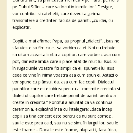
pe Duhul Sfânt – care va locui în inimile lor.” Desigur,
vor contribui si catehetii, care dezvolta „prima
transmitere a credintei” facuta de parinti, „cu idei, cu
explicatii”.
Copiii, a mai afirmat Papa, au propriul „dialect”. „Isus ne
sfatuieste sa fim ca ei, sa vorbim ca ei. Noi nu trebuie
sa uitam aceasta limba a copiilor, care vorbesc asa cum
pot, dar este limba care îi place atât de mult lui Isus. Si
în rugaciunile voastre fiti simpli ca ei, spuneti-i lui Isus
ceea ce vine în inima voastra asa cum spun ei. Astazi o
vor spune cu plânsul, da, asa cum fac copiii. Dialectul
parintilor care este iubirea pentru a transmite credinta si
dialectul copiilor care trebuie primit de parinti pentru a
creste în credinta.” Pontiful a anuntat ca va continua
ceremonia, explicând însa cu întelegere: „daca încep
copiii sa tina concert este pentru ca nu sunt comozi,
sau le este prea cald, sau nu se simt în largul lor, sau le
este foame… Daca le este foame, alaptati-i, fara frica,