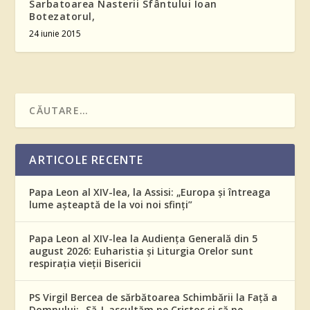
Sarbatoarea Nasterii Sfântului Ioan
Botezatorul,
24 iunie 2015
ARTICOLE RECENTE
Papa Leon al XIV-lea, la Assisi: „Europa și întreaga
lume așteaptă de la voi noi sfinți”
Papa Leon al XIV-lea la Audiența Generală din 5
august 2026: Euharistia și Liturgia Orelor sunt
respirația vieții Bisericii
PS Virgil Bercea de sărbătoarea Schimbării la Față a
Domnului: „Să-L ascultăm pe Cristos și să ne