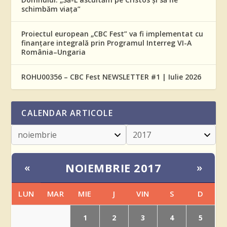
schimbăm viața”
Proiectul european „CBC Fest” va fi implementat cu
finanțare integrală prin Programul Interreg VI-A
România–Ungaria
ROHU00356 – CBC Fest NEWSLETTER #1 | Iulie 2026
CALENDAR ARTICOLE
NOIEMBRIE 2017
«
»
LUN
MAR
MIE
J
VIN
S
D
1
2
3
4
5