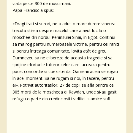
viata peste 300 de musulmani.
Papa Francisc a spus:
«Dragi frati si surori, ne-a adus o mare durere vinerea
trecuta stirea despre macelul care a avut loc la o
moschee din nordul Peninsulei Sinai, în Egipt. Continui
sa ma rog pentru numeroasele victime, pentru cei raniti
si pentru întreaga comunitate, lovita atât de greu.
Dumnezeu sa ne elibereze de aceasta tragedie si sa
sprijine eforturile tuturor celor care lucreaza pentru
pace, concordie si coexistenta. Oamenii aceia se rugau
în acel moment. Sa ne rugam si noi, în tacere, pentru
ei». Potrivit autoritatilor, 27 de copii se afla printre cei
305 morti de la moscheea di Rawdah, unde si-au gasit
refugiu o parte din credinciosii traditiei islamice sufi.