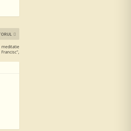
TORUL
e meditatie
 Francisc”,