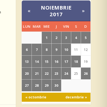
NOIEMBRIE
«
»
n
2017
LUN
MAR
MIE
J
VIN
S
D
1
2
3
4
5
6
7
8
9
10
11
12
13
14
15
16
17
18
19
20
21
22
23
24
26
25
27
28
29
30
« octombrie
decembrie »