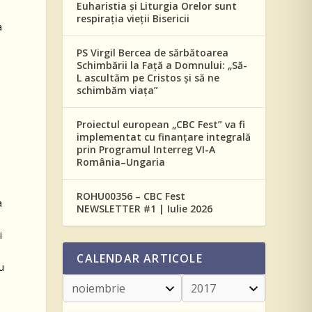
Euharistia și Liturgia Orelor sunt
respirația vieții Bisericii
a
PS Virgil Bercea de sărbătoarea
Schimbării la Față a Domnului: „Să-
L ascultăm pe Cristos și să ne
schimbăm viața”
Proiectul european „CBC Fest” va fi
implementat cu finanțare integrală
prin Programul Interreg VI-A
România–Ungaria
ROHU00356 – CBC Fest
a
NEWSLETTER #1 | Iulie 2026
i
CALENDAR ARTICOLE
ru