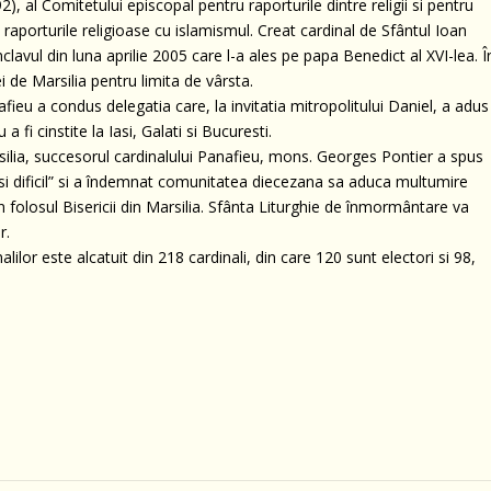
), al Comitetului episcopal pentru raporturile dintre religii si pentru
u raporturile religioase cu islamismul. Creat cardinal de Sfântul Ioan
nclavul din luna aprilie 2005 care l-a ales pe papa Benedict al XVI-lea. Î
 de Marsilia pentru limita de vârsta.
ieu a condus delegatia care, la invitatia mitropolitului Daniel, a adus
a fi cinstite la Iasi, Galati si Bucuresti.
silia, succesorul cardinalului Panafieu, mons. Georges Pontier a spus
ung si dificil” si a îndemnat comunitatea diecezana sa aduca multumire
în folosul Bisericii din Marsilia. Sfânta Liturghie de înmormântare va
r.
lilor este alcatuit din 218 cardinali, din care 120 sunt electori si 98,