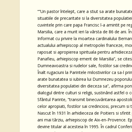
“”Un pastor întelept, care a stiut sa arate bunatat
situatiile de precaritate si la diversitatea populatiei
cuvintele prin care papa Francisc l-a amintit pe r
Marsilia, care a murit ieri la vârsta de 86 de ani.
Informat cu privire la moartea cardinalului Berna
actualului arhiepiscop al metropolei franceze, mo
raposat si apropierea spirituala pentru arhidieceza
Panafieu, arhiepiscop emerit de Marsilia”, se cite
Dumneavoastra si rudelor sale, fostilor sai credinc
Înalt rugaciuni la Parintele milostivirilor ca sa-l 
arate bunatatea si iubirea lui Dumnezeu poporului ca
diversitatea populatiei din dieceza sa”, afirma po
dialogul dintre culturi si religii, sustinând astfel 
Sfântul Parinte, ”transmit binecuvântarea apostoli
celor apropiati, fostilor sai credinciosi, precum si
Nascut în 1931 în arhidieceza de Poitiers si sfintit
ani mai târziu, arhiepiscop de Aix-en-Provence. Ep
devine titular al acesteia în 1995. În cadrul Confe