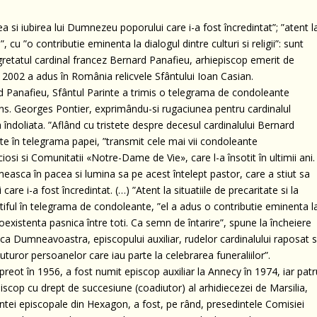
ea si iubirea lui Dumnezeu poporului care i-a fost încredintat”; ”atent l
”, cu ”o contributie eminenta la dialogul dintre culturi si religii”: sunt
egretatul cardinal francez Bernard Panafieu, arhiepiscop emerit de
 În 2002 a adus în România relicvele Sfântului Ioan Casian.
rd Panafieu, Sfântul Parinte a trimis o telegrama de condoleante
ns. Georges Pontier, exprimându-si rugaciunea pentru cardinalul
 îndoliata. ”Aflând cu tristete despre decesul cardinalului Bernard
ste în telegrama papei, ”transmit cele mai vii condoleante
iosi si Comunitatii «Notre-Dame de Vie», care l-a însotit în ultimii ani.
primeasca în pacea si lumina sa pe acest întelept pastor, care a stiut sa
re i-a fost încredintat. (…) ”Atent la situatiile de precaritate si la
ntiful în telegrama de condoleante, ”el a adus o contributie eminenta l
o coexistenta pasnica între toti. Ca semn de întarire”, spune la încheiere
ca Dumneavoastra, episcopului auxiliar, rudelor cardinalului raposat s
 tuturor persoanelor care iau parte la celebrarea funeraliilor”.
 preot în 1956, a fost numit episcop auxiliar la Annecy în 1974, iar pat
iscop cu drept de succesiune (coadiutor) al arhidiecezei de Marsilia,
rintei episcopale din Hexagon, a fost, pe rând, presedintele Comisiei