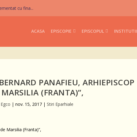
mentat cu fina...
ACASA
EPISCOPIE
EPISCOPUL
INSTITUTII
BERNARD PANAFIEU, ARHIEPISCOP
 MARSILIA (FRANTA)”,
r Egco
|
nov. 15, 2017
|
Stiri Eparhiale