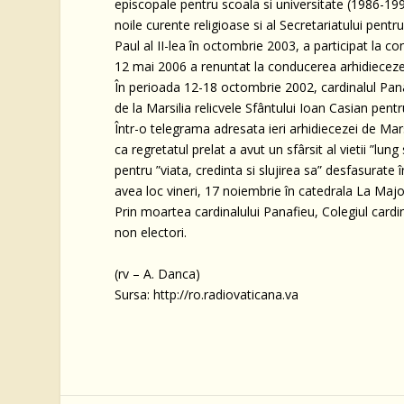
episcopale pentru scoala si universitate (1986-1992
noile curente religioase si al Secretariatului pentr
Paul al II-lea în octombrie 2003, a participat la co
12 mai 2006 a renuntat la conducerea arhidiecezei
În perioada 12-18 octombrie 2002, cardinalul Panaf
de la Marsilia relicvele Sfântului Ioan Casian pentru 
Într-o telegrama adresata ieri arhidiecezei de Mar
ca regretatul prelat a avut un sfârsit al vietii ”l
pentru ”viata, credinta si slujirea sa” desfasurate 
avea loc vineri, 17 noiembrie în catedrala La Majo
Prin moartea cardinalului Panafieu, Colegiul cardina
non electori.
(rv – A. Danca)
Sursa: http://ro.radiovaticana.va