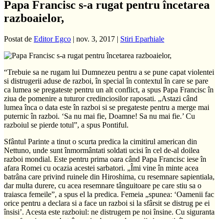
Papa Francisc s-a rugat pentru încetarea
razboaielor,
Postat de
Editor Egco
|
nov. 3, 2017
|
Stiri Eparhiale
“Trebuie sa ne rugam lui Dumnezeu pentru a se pune capat violentei
si distrugerii aduse de razboi, în special în contextul în care se pare
ca lumea se pregateste pentru un alt conflict, a spus Papa Francisc în
ziua de pomenire a tuturor credinciosilor raposati. „Astazi când
lumea înca o data este în razboi si se pregateste pentru a merge mai
puternic în razboi. ‘Sa nu mai fie, Doamne! Sa nu mai fie.’ Cu
razboiul se pierde totul”, a spus Pontiful.
Sfântul Parinte a tinut o scurta predica la cimitirul american din
Nettuno, unde sunt înmormântati soldati ucisi în cel de-al doilea
razboi mondial. Este pentru prima oara când Papa Francisc iese în
afara Romei cu ocazia acestei sarbatori. „Îmi vine în minte acea
batrâna care privind ruinele din Hiroshima, cu resemnare sapientiala,
dar multa durere, cu acea resemnare tânguitoare pe care stiu sa o
traiasca femeile”, a spus el la predica. Femeia „spunea: ‘Oamenii fac
orice pentru a declara si a face un razboi si la sfârsit se distrug pe ei
însisi’. Acesta este razboiul: ne distrugem pe noi însine. Cu siguranta