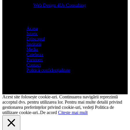
Designed by
Web Design 4Us Consulting
|
Acasa
Istoric
Episcopul
Institutii
Media
Cateheza
Parteneri
Contact
Politică confidențialitate
Acest site folosește cookie-uri. Continuarea navigării reprezintă
acceptul dvs. pentru utilizarea lor. Pentru mai multe detalii privind
gestionarea preferințelor privind cookie-uri, vedeți Politica de
utillizare cookie-uri..
De acord
Citeste mai mult