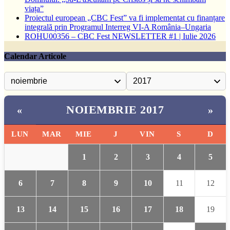
viața”
Proiectul european „CBC Fest” va fi implementat cu finanțare
integrală prin Programul Interreg VI-A România–Ungaria
ROHU00356 – CBC Fest NEWSLETTER #1 | Iulie 2026
Calendar Articole
NOIEMBRIE 2017
«
»
LUN
MAR
MIE
J
VIN
S
D
1
2
3
4
5
6
7
8
9
10
11
12
13
14
15
16
17
18
19