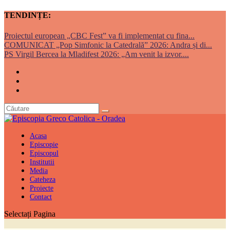
TENDINȚE:
Proiectul european „CBC Fest” va fi implementat cu fina...
COMUNICAT „Pop Simfonic la Catedrală” 2026: Andra și di...
PS Virgil Bercea la Mladifest 2026: „Am venit la izvor....
Acasa
Episcopie
Episcopul
Institutii
Media
Cateheza
Proiecte
Contact
Selectați Pagina