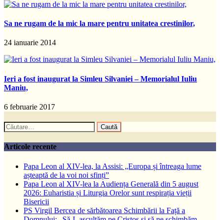
Sa ne rugam de la mic la mare pentru unitatea crestinilor,
24 ianuarie 2014
Ieri a fost inaugurat la Simleu Silvaniei – Memorialul Iuliu
Maniu,
6 februarie 2017
Caută
după:
Articole recente
Papa Leon al XIV-lea, la Assisi: „Europa și întreaga lume
așteaptă de la voi noi sfinți”
Papa Leon al XIV-lea la Audiența Generală din 5 august
2026: Euharistia și Liturgia Orelor sunt respirația vieții
Bisericii
PS Virgil Bercea de sărbătoarea Schimbării la Față a
Domnului: „Să-L ascultăm pe Cristos și să ne schimbăm