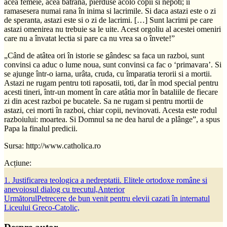
acea femeie, acea batrâna, pierduse acolo copii si nepoti; îi
ramasesera numai rana în inima si lacrimile. Si daca astazi este o zi
de speranta, astazi este si o zi de lacrimi. […] Sunt lacrimi pe care
astazi omenirea nu trebuie sa le uite. Acest orgoliu al acestei omeniri
care nu a învatat lectia si pare ca nu vrea sa o învete!”
„Când de atâtea ori în istorie se gândesc sa faca un razboi, sunt
convinsi ca aduc o lume noua, sunt convinsi ca fac o ‘primavara’. Si
se ajunge într-o iarna, urâta, cruda, cu împaratia terorii si a mortii.
Astazi ne rugam pentru toti raposatii, toti, dar în mod special pentru
acesti tineri, într-un moment în care atâtia mor în bataliile de fiecare
zi din acest razboi pe bucatele. Sa ne rugam si pentru mortii de
astazi, cei morti în razboi, chiar copii, nevinovati. Acesta este rodul
razboiului: moartea. Si Domnul sa ne dea harul de a plânge”, a spus
Papa la finalul predicii.
Sursa: http://www.catholica.ro
Acțiune:
1. Justificarea teologica a nedreptatii. Elitele ortodoxe române si
anevoiosul dialog cu trecutul,
Anterior
Următorul
Petrecere de bun venit pentru elevii cazati în internatul
Liceului Greco-Catolic,