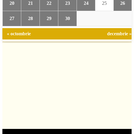
20
21
22
23
24
25
26
27
28
29
30
« octombrie
decembrie »