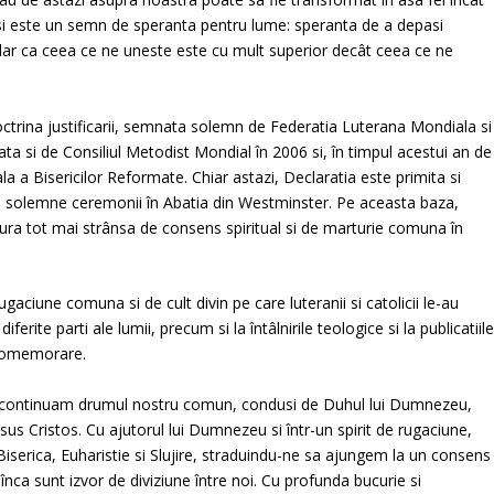
si este un semn de speranta pentru lume: speranta de a depasi
 clar ca ceea ce ne uneste este cu mult superior decât ceea ce ne
rina justificarii, semnata solemn de Federatia Luterana Mondiala si
a si de Consiliul Metodist Mondial în 2006 si, în timpul acestui an de
Bisericilor Reformate. Chiar astazi, Declaratia este primita si
i solemne ceremonii în Abatia din Westminster. Pe aceasta baza,
tura tot mai strânsa de consens spiritual si de marturie comuna în
ugaciune comuna si de cult divin pe care luteranii si catolicii le-au
erite parti ale lumii, precum si la întâlnirile teologice si la publicatiil
 comemorare.
 sa continuam drumul nostru comun, condusi de Duhul lui Dumnezeu,
s Cristos. Cu ajutorul lui Dumnezeu si într-un spirit de rugaciune,
serica, Euharistie si Slujire, straduindu-ne sa ajungem la un consens
înca sunt izvor de diviziune între noi. Cu profunda bucurie si