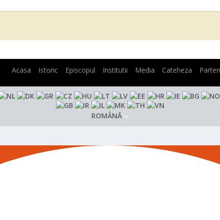
Acasa
Istoric
Episcopul
Institutii
Media
Cateheza
Parten
ROMÂNĂ