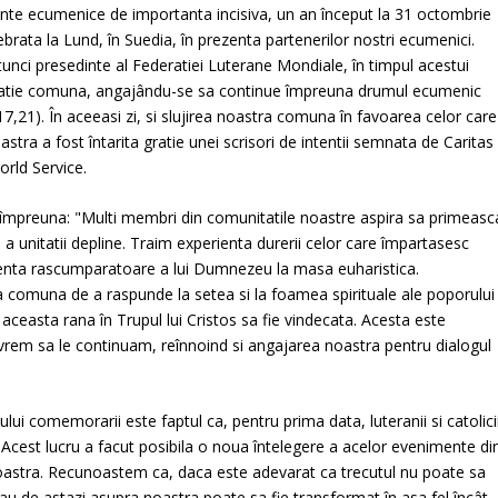
te ecumenice de importanta incisiva, un an început la 31 octombrie
rata la Lund, în Suedia, în prezenta partenerilor nostri ecumenici.
unci presedinte al Federatiei Luterane Mondiale, în timpul acestui
claratie comuna, angajându-se sa continue împreuna drumul ecumenic
 17,21). În aceeasi zi, si slujirea noastra comuna în favoarea celor care
astra a fost întarita gratie unei scrisori de intentii semnata de Caritas
orld Service.
 împreuna: "Multi membri din comunitatile noastre aspira sa primeasc
a unitatii depline. Traim experienta durerii celor care împartasesc
zenta rascumparatoare a lui Dumnezeu la masa euharistica.
comuna de a raspunde la setea si la foamea spirituale ale poporului
aceasta rana în Trupul lui Cristos sa fie vindecata. Acesta este
 vrem sa le continuam, reînnoind si angajarea noastra pentru dialogul
lui comemorarii este faptul ca, pentru prima data, luteranii si catolici
cest lucru a facut posibila o noua întelegere a acelor evenimente di
noastra. Recunoastem ca, daca este adevarat ca trecutul nu poate sa
sau de astazi asupra noastra poate sa fie transformat în asa fel încât