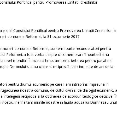
si al Consiliului Pontifical pentru Promovarea Unitatii Crestinilor la
rarii comune a Reformei, la 31 octombrie 2017
omemorarii comune a Reformei, suntem foarte recunoscatori pentru
ermediul Reformei; a fost vorba despre o comemorare împartasita nu
i la nivel mondial. În acelasi timp, am cerut iertarea pentru pacatele
Trupul Domnului si s-au ofensat reciproc în cei cinci sute de ani de la
catori pentru drumul ecumenic pe care l-am întreprins împreuna în
 de rugaciunea noastra comuna, de cultul divin si de dialogul ecumenic, 
a întelegerii reciproce si la obtinerea de acorduri teologice decisive. Î
ui nostru, ne înaltam inimile noastre în lauda adusa lui Dumnezeu unul