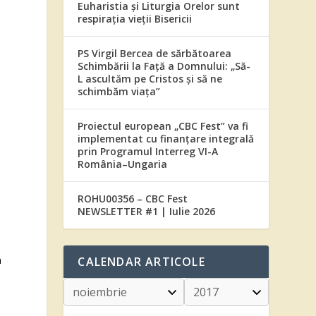
Euharistia și Liturgia Orelor sunt
respirația vieții Bisericii
PS Virgil Bercea de sărbătoarea
Schimbării la Față a Domnului: „Să-
L ascultăm pe Cristos și să ne
schimbăm viața”
Proiectul european „CBC Fest” va fi
implementat cu finanțare integrală
prin Programul Interreg VI-A
România–Ungaria
ROHU00356 – CBC Fest
NEWSLETTER #1 | Iulie 2026
a
n
CALENDAR ARTICOLE