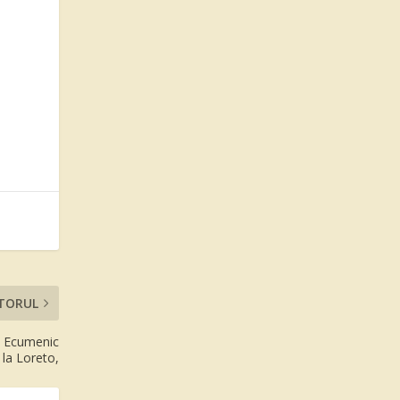
TORUL
us Ecumenic
 la Loreto,