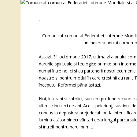
“
Comunicat comun al Federatiei Luterane Mondiale 
încheierea anului comemo
Astazi, 31 octombrie 2017, ultima zi a anului c
darurile spirituale si teologice primite prin int
numai între noi ci si cu partenerii nostri ecumenic
noastre si pentru modul în care crestinii au ranit 
începutul Reformei pâna astazi.
Noi, luterani si catolici, suntem profund recunos
ultimii cincizeci de ani. Acest pelerinaj, sustinut
condus la depasirea prejudecatilor, la intensificare
lumina atâtor binecuvântari de-a lungul parcursul
si întreit pentru harul primit.