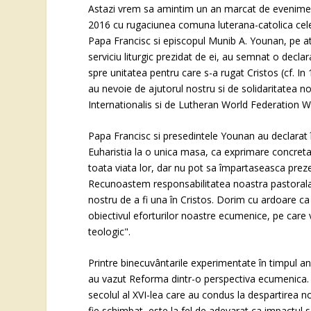
Astazi vrem sa amintim un an marcat de evenimen
2016 cu rugaciunea comuna luterana-catolica celeb
Papa Francisc si episcopul Munib A. Younan, pe at
serviciu liturgic prezidat de ei, au semnat o de
spre unitatea pentru care s-a rugat Cristos (cf. In
au nevoie de ajutorul nostru si de solidaritatea no
Internationalis si de Lutheran World Federation W
Papa Francisc si presedintele Younan au declarat
Euharistia la o unica masa, ca exprimare concreta 
toata viata lor, dar nu pot sa împartaseasca pre
Recunoastem responsabilitatea noastra pastorala 
nostru de a fi una în Cristos. Dorim cu ardoare ca 
obiectivul eforturilor noastre ecumenice, pe care
teologic".
Printre binecuvântarile experimentate în timpul anu
au vazut Reforma dintr-o perspectiva ecumenica. A
secolul al XVI-lea care au condus la despartirea 
fie schimbat, este la fel de adevarat ca impactul 