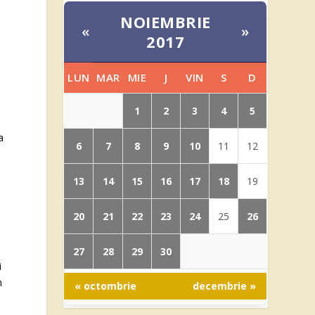
NOIEMBRIE
«
»
2017
LUN
MAR
MIE
J
VIN
S
D
1
2
3
4
5
a
6
7
8
9
10
11
12
13
14
15
16
17
18
19
20
21
22
23
24
26
25
27
28
29
30
i
n
« octombrie
decembrie »