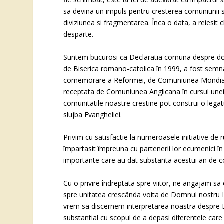
sa devina un impuls pentru cresterea comuniunii 
diviziunea si fragmentarea. Înca o data, a reiesit
desparte.
Suntem bucurosi ca Declaratia comuna despre doct
de Biserica romano-catolica în 1999, a fost semnat
comemorare a Reformei, de Comuniunea Mondiala a 
receptata de Comuniunea Anglicana în cursul une
comunitatile noastre crestine pot construi o lega
slujba Evangheliei.
Privim cu satisfactie la numeroasele initiative de r
împartasit împreuna cu partenerii lor ecumenici în dif
importante care au dat substanta acestui an de
Cu o privire îndreptata spre viitor, ne angajam
spre unitatea crescânda voita de Domnul nostru Isu
vrem sa discernem interpretarea noastra despre Bi
substantial cu scopul de a depasi diferentele care 