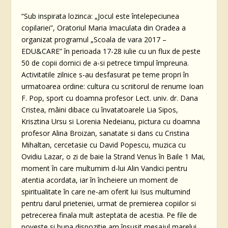
“Sub inspirata lozinca: „Jocul este întelepeciunea
copilariei”, Oratoriul Maria Imaculata din Oradea a
organizat programul „Scoala de vara 2017 –
EDU&CARE” în perioada 17-28 iulie cu un flux de peste
50 de copii dornici de a-si petrece timpul împreuna.
Activitatile zilnice s-au desfasurat pe teme propri în
urmatoarea ordine: cultura cu scriitorul de renume Ioan
F. Pop, sport cu doamna profesor Lect. univ. dr. Dana
Cristea, mâini dibace cu învatatoarele Lia Sipos,
Krisztina Ursu si Lorenia Nedeianu, pictura cu doamna
profesor Alina Broizan, sanatate si dans cu Cristina
Mihaltan, cercetasie cu David Popescu, muzica cu
Ovidiu Lazar, o zi de baie la Strand Venus în Baile 1 Mai,
moment în care multumim d-lui Alin Vandici pentru
atentia acordata, iar în încheiere un moment de
spiritualitate în care ne-am oferit lui Isus multumind
pentru darul prieteniei, urmat de premierea copiilor si
petrecerea finala mult asteptata de acestia. Pe file de
poveste si buna dispozitie am însusit mesajul marelui