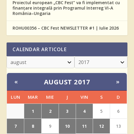
Proiectul european „CBC Fest” va fi implementat cu
finanțare integrală prin Programul Interreg VI-A
România–Ungaria
ROHU00356 – CBC Fest NEWSLETTER #1 | Iulie 2026
CALENDAR ARTICOLE
AUGUST 2017
«
»
LUN
MAR
MIE
J
VIN
S
D
1
2
3
4
5
6
7
8
10
11
12
9
13