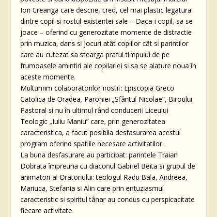
Ion Creanga care descrie, cred, cel mai plastic legatura
dintre copil si rostul existentei sale – Daca-i copil, sa se
joace – oferind cu generozitate momente de distractie
prin muzica, dans si jocuri atât copiilor cât si parintilor
care au cutezat sa stearga praful timpului de pe
frumoasele amintiri ale copilariei si sa se alature noua în
aceste momente.
Multumim colaboratorilor nostri: Episcopia Greco
Catolica de Oradea, Parohiei „Sfântul Nicolae”, Biroului
Pastoral si nu în ultimul rând conducerii Liceului
Teologic „Iuliu Maniu” care, prin generozitatea
caracteristica, a facut posibila desfasurarea acestui
program oferind spatiile necesare activitatilor.
La buna desfasurare au participat: parintele Traian
Dobrata împreuna cu diaconul Gabriel Beita si grupul de
animatori al Oratoriului: teologul Radu Bala, Andreea,
Mariuca, Stefania si Alin care prin entuziasmul
caracteristic si spiritul tânar au condus cu perspicacitate
fiecare activitate.