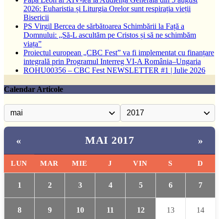
2026: Euharistia și Liturgia Orelor sunt respirația vieții
Bisericii
PS Virgil Bercea de sărbătoarea Schimbării la Față a
Domnului: „Să-L ascultăm pe Cristos și să ne schimbăm
viața”
Proiectul european „CBC Fest” va fi implementat cu finanțare
integrală prin Programul Interreg VI-A România–Ungaria
ROHU00356 – CBC Fest NEWSLETTER #1 | Iulie 2026
Calendar Articole
MAI 2017
«
»
LUN
MAR
MIE
J
VIN
S
D
1
2
3
4
5
6
7
8
9
10
11
12
13
14