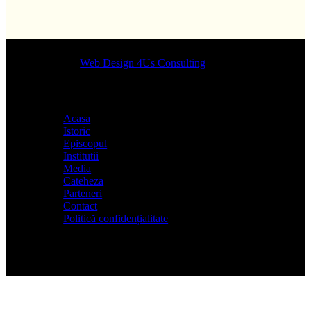
Designed by
Web Design 4Us Consulting
|
Acasa
Istoric
Episcopul
Institutii
Media
Cateheza
Parteneri
Contact
Politică confidențialitate