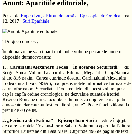
Anunt: Aparitiile editoriale,
Postat de
Eugen Ivuţ - Biroul de presă al Episcopiei de Oradea
|
mai
12, 2017
|
Stiri Eparhiale
“Dragi credinciosi,
În ultima vreme s-au tiparit mai multe volume pe care le punem la
dispozitia dumneavoastra:
1. „Cardinalul Alexandru Todea – În dosarele Securitatii”
– dr.
Sergiu Soica. Volumul a aparut la Editura „Mega” din Cluj-Napoca
si are 816 pagini. Cartea cuprinde dosarul Cardinalului Alexandru
Todea din arhiva CNSAS, mai precis notele informative furnizate de
catre informatorii Securitatii. Documentele, din acest volum, puse
cap la cap în ordine cronologica, ne dezvaluie nuantele istoriei
Bisericii Române din catacombe si lumineaza ungherele mai putin
cunoscute, dar care au fost locuite si „traite”. Poate fi achizitionat la
pretul de 40 de lei.
2. „Fecioara din Fatima” – Episcop Ioan Suciu
– editie îngrijita
de catre parintele Cristian-Florin Sabau. Volumul a aparut la Editura
Surorilor Lauretane din Baia Mare. Cuprinde 496 de pagini de text