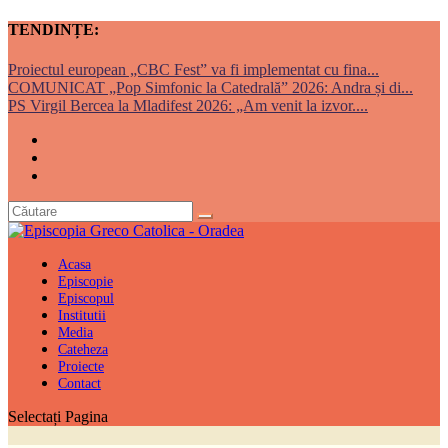
TENDINȚE:
Proiectul european „CBC Fest” va fi implementat cu fina...
COMUNICAT „Pop Simfonic la Catedrală” 2026: Andra și di...
PS Virgil Bercea la Mladifest 2026: „Am venit la izvor....
Acasa
Episcopie
Episcopul
Institutii
Media
Cateheza
Proiecte
Contact
Selectați Pagina