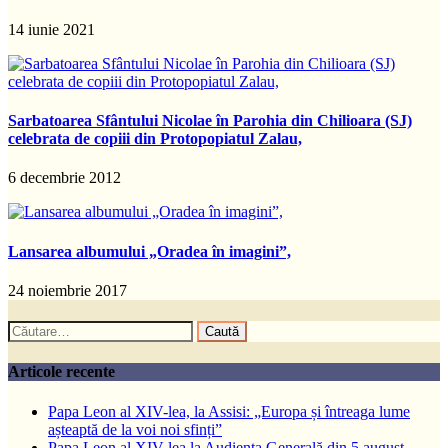
14 iunie 2021
Sarbatoarea Sfântului Nicolae în Parohia din Chilioara (SJ)
celebrata de copiii din Protopopiatul Zalau,
6 decembrie 2012
Lansarea albumului „Oradea în imagini”,
24 noiembrie 2017
Caută
după:
Articole recente
Papa Leon al XIV-lea, la Assisi: „Europa și întreaga lume
așteaptă de la voi noi sfinți”
Papa Leon al XIV-lea la Audiența Generală din 5 august