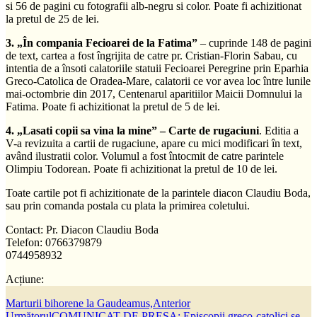
si 56 de pagini cu fotografii alb-negru si color. Poate fi achizitionat
la pretul de 25 de lei.
3. „În compania Fecioarei de la Fatima”
– cuprinde 148 de pagini
de text, cartea a fost îngrijita de catre pr. Cristian-Florin Sabau, cu
intentia de a însoti calatoriile statuii Fecioarei Peregrine prin Eparhia
Greco-Catolica de Oradea-Mare, calatorii ce vor avea loc între lunile
mai-octombrie din 2017, Centenarul aparitiilor Maicii Domnului la
Fatima. Poate fi achizitionat la pretul de 5 de lei.
4. „Lasati copii sa vina la mine” – Carte de rugaciuni
. Editia a
V-a revizuita a cartii de rugaciune, apare cu mici modificari în text,
având ilustratii color. Volumul a fost întocmit de catre parintele
Olimpiu Todorean. Poate fi achizitionat la pretul de 10 de lei.
Toate cartile pot fi achizitionate de la parintele diacon Claudiu Boda,
sau prin comanda postala cu plata la primirea coletului.
Contact: Pr. Diacon Claudiu Boda
Telefon: 0766379879
0744958932
Acțiune:
Marturii bihorene la Gaudeamus,
Anterior
Următorul
COMUNICAT DE PRESA: Episcopii greco-catolici se