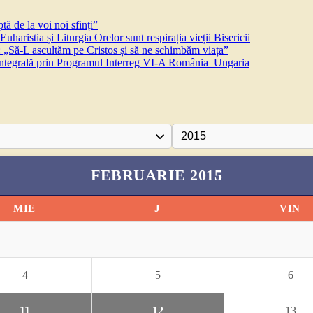
ă de la voi noi sfinți”
aristia și Liturgia Orelor sunt respirația vieții Bisericii
 „Să-L ascultăm pe Cristos și să ne schimbăm viața”
 integrală prin Programul Interreg VI-A România–Ungaria
FEBRUARIE 2015
MIE
J
VIN
4
5
6
11
12
13