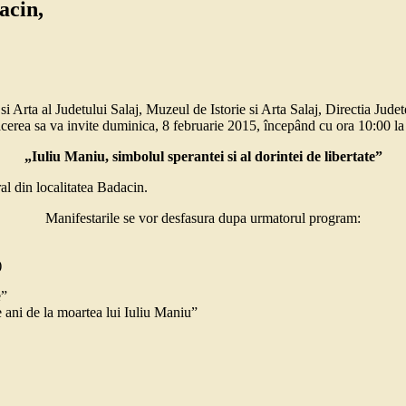
acin,
 Arta al Judetului Salaj, Muzeul de Istorie si Arta Salaj, Directia Judet
erea sa va invite duminica, 8 februarie 2015, începând cu ora 10:00 la a
„Iuliu Maniu, simbolul sperantei si al dorintei de libertate”
l din localitatea Badacin.
Manifestarile se vor desfasura dupa urmatorul program:
)
e”
 ani de la moartea lui Iuliu Maniu”