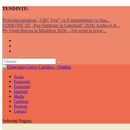
TENDINȚE:
Proiectul european „CBC Fest” va fi implementat cu fina...
COMUNICAT „Pop Simfonic la Catedrală” 2026: Andra și di...
PS Virgil Bercea la Mladifest 2026: „Am venit la izvor....
Acasa
Episcopie
Episcopul
Institutii
Media
Cateheza
Proiecte
Contact
Selectați Pagina