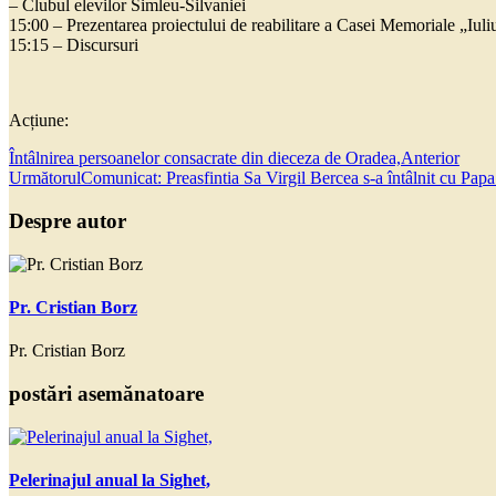
– Clubul elevilor Simleu-Silvaniei
15:00 – Prezentarea proiectului de reabilitare a Casei Memoriale „Iul
15:15 – Discursuri
Acțiune:
Întâlnirea persoanelor consacrate din dieceza de Oradea,
Anterior
Următorul
Comunicat: Preasfintia Sa Virgil Bercea s-a întâlnit cu Papa
Despre autor
Pr. Cristian Borz
Pr. Cristian Borz
postări asemănatoare
Pelerinajul anual la Sighet,