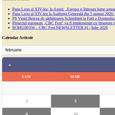
Papa Leon al XIV-lea, la Assisi: „Europa și întreaga lume așteapt
Papa Leon al XIV-lea la Audiența Generală din 5 august 2026: Euh
PS Virgil Bercea de sărbătoarea Schimbării la Față a Domnului:
Proiectul european „CBC Fest” va fi implementat cu finanțare
ROHU00356 – CBC Fest NEWSLETTER #1 | Iulie 2026
Calendar Articole
«
LUN
MAR
2
3
9
10