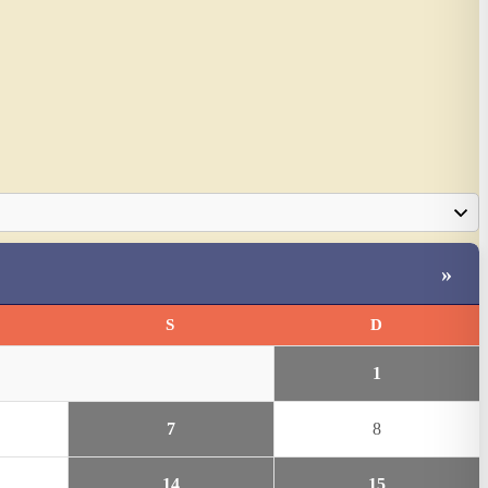
»
S
D
1
7
8
14
15