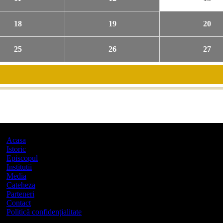
18
19
20
25
26
27
Acasa
Istoric
Episcopul
Institutii
Media
Cateheza
Parteneri
Contact
Politică confidențialitate