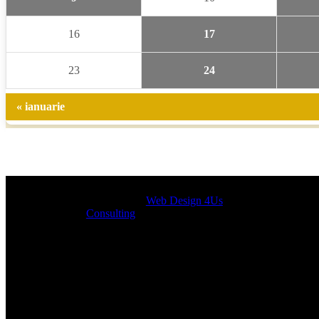
16
17
23
24
« ianuarie
Designed by
Web Design 4Us
Consulting
|