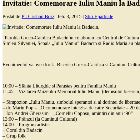
Invitatie: Comemorare Iuliu Maniu la Bad
Postat de
Pr. Cristian Borz
|
feb. 3, 2015
|
Stiri Eparhiale
“Parohia Greco-Catolica Badacin în colaborare cu Centrul de Cultura si
Simleu-Silvaniei, Scoala „Iuliu Maniu” Badacin si Radio Maria au plac
Evenimentul va avea loc la Biserica Greco-Catolica si Caminul Cultura
10:00 – Sfânta Liturghie si Parastas pentru Familia Maniu
11:45 – Vizitarea Muzeului Memorial Iuliu Maniu (demisolul bisericii
– Simpozion „Iuliu Maniu, simbolul sperantei si al dorintei de libertat
– dr. Marin Pop – „O comemorare interzisa de catre Securitate – 20 de
– Ion-Andrei Gherasim – „Corneliu Coposu, amintiri din anii ‘90”
13:00 – Prânzul (la Caminul Cultural)
14:00 – Program artistic
– Corul din Badacin
– Grup folk