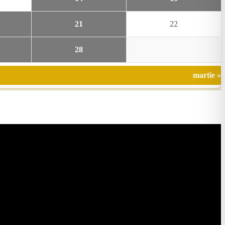
21
22
28
martie »