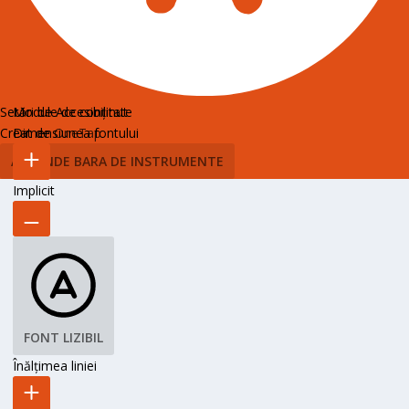
Setări de Accesibilitate
Module de conținut
Creat de
Dimensiunea fontului
OneTap
ASCUNDE BARA DE INSTRUMENTE
Implicit
FONT LIZIBIL
Înălțimea liniei