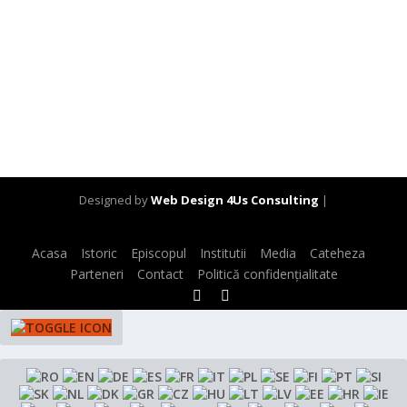
Designed by
Web Design 4Us Consulting
|
Acasa
Istoric
Episcopul
Institutii
Media
Cateheza
Parteneri
Contact
Politică confidențialitate