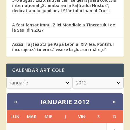
5-6 august 2026: la Stânceni se desfășoară colocviul
internațional „Schimbarea la Față a lui Hristos”,
dedicat anului jubiliar al Sfântului Ioan al Crucii
A fost lansat Imnul Zilei Mondiale a Tineretului de
la Seul din 2027
Assisi îl așteaptă pe Papa Leon al XIV-lea. Pontiful
încurajează tinerii să viseze la „lucruri mărețe”
CALENDAR ARTICOLE
IANUARIE 2012
«
»
LUN
MAR
MIE
J
VIN
S
D