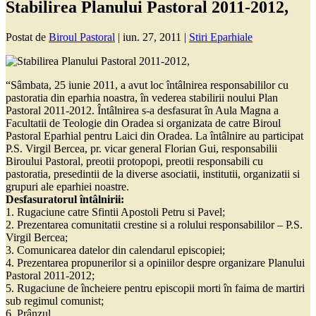
Stabilirea Planului Pastoral 2011-2012,
Postat de
Biroul Pastoral
|
iun. 27, 2011
|
Stiri Eparhiale
“Sâmbata, 25 iunie 2011, a avut loc întâlnirea responsabililor cu
pastoratia din eparhia noastra, în vederea stabilirii noului Plan
Pastoral 2011-2012. Întâlnirea s-a desfasurat în Aula Magna a
Facultatii de Teologie din Oradea si organizata de catre Biroul
Pastoral Eparhial pentru Laici din Oradea. La întâlnire au participat
P.S. Virgil Bercea, pr. vicar general Florian Gui, responsabilii
Biroului Pastoral, preotii protopopi, preotii responsabili cu
pastoratia, presedintii de la diverse asociatii, institutii, organizatii si
grupuri ale eparhiei noastre.
Desfasuratorul întâlnirii:
1. Rugaciune catre Sfintii Apostoli Petru si Pavel;
2. Prezentarea comunitatii crestine si a rolului responsabililor – P.S.
Virgil Bercea;
3. Comunicarea datelor din calendarul episcopiei;
4. Prezentarea propunerilor si a opiniilor despre organizare Planului
Pastoral 2011-2012;
5. Rugaciune de încheiere pentru episcopii morti în faima de martiri
sub regimul comunist;
6. Prânzul.