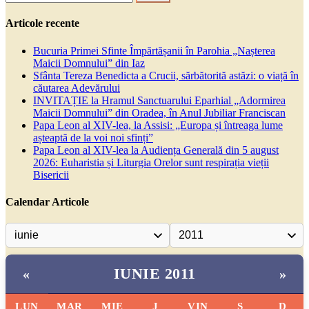
după:
Articole recente
Bucuria Primei Sfinte Împărtășanii în Parohia „Nașterea
Maicii Domnului” din Iaz
Sfânta Tereza Benedicta a Crucii, sărbătorită astăzi: o viață în
căutarea Adevărului
INVITAȚIE la Hramul Sanctuarului Eparhial „Adormirea
Maicii Domnului” din Oradea, în Anul Jubiliar Franciscan
Papa Leon al XIV-lea, la Assisi: „Europa și întreaga lume
așteaptă de la voi noi sfinți”
Papa Leon al XIV-lea la Audiența Generală din 5 august
2026: Euharistia și Liturgia Orelor sunt respirația vieții
Bisericii
Calendar Articole
IUNIE 2011
«
»
LUN
MAR
MIE
J
VIN
S
D