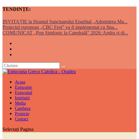
TENDINȚE:
INVITAȚIE la Hramul Sanctuarului Eparhial „Adormirea Ma...
Proiectul european „CBC Fest” va fi implementat cu fina...
COMUNICAT „Pop Simfonic la Catedrală” 2026: Andra și di...
Acasa
Episcopie
Episcopul
Institutii
Media
Cateheza
Proiecte
Contact
Selectați Pagina