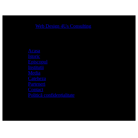
Designed by
Web Design 4Us Consulting
|
Acasa
Istoric
Episcopul
Institutii
Media
Cateheza
Parteneri
Contact
Politică confidențialitate