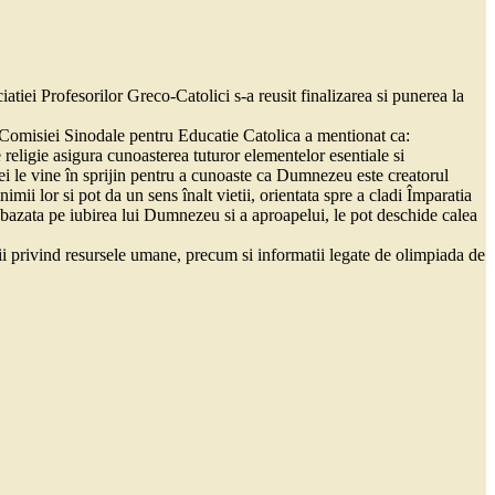
ei Profesorilor Greco-Catolici s-a reusit finalizarea si punerea la
tele Comisiei Sinodale pentru Educatie Catolica a mentionat ca:
 religie asigura cunoasterea tuturor elementelor esentiale si
giei le vine în sprijin pentru a cunoaste ca Dumnezeu este creatorul
mii lor si pot da un sens înalt vietii, orientata spre a cladi Împaratia
a bazata pe iubirea lui Dumnezeu si a aproapelui, le pot deschide calea
atii privind resursele umane, precum si informatii legate de olimpiada de