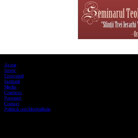
Acasa
Istoric
Episcopul
Institutii
Media
Cateheza
Parteneri
Contact
Politică confidențialitate