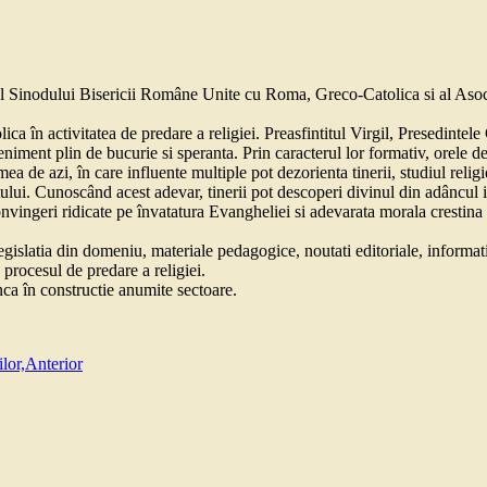
 Sinodului Bisericii Române Unite cu Roma, Greco-Catolica si al Asociati
tolica în activitatea de predare a religiei. Preasfintitul Virgil, Presedin
eniment plin de bucurie si speranta. Prin caracterul lor formativ, orele de
mea de azi, în care influente multiple pot dezorienta tinerii, studiul reli
lui. Cunoscând acest adevar, tinerii pot descoperi divinul din adâncul ini
onvingeri ridicate pe învatatura Evangheliei si adevarata morala crestin
 legislatia din domeniu, materiale pedagogice, noutati editoriale, inform
 procesul de predare a religiei.
înca în constructie anumite sectoare.
lor,
Anterior