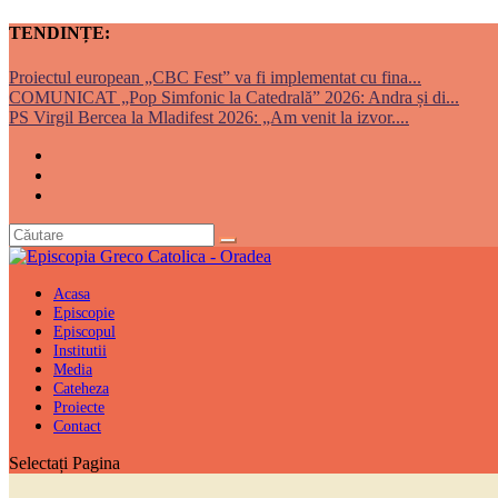
TENDINȚE:
Proiectul european „CBC Fest” va fi implementat cu fina...
COMUNICAT „Pop Simfonic la Catedrală” 2026: Andra și di...
PS Virgil Bercea la Mladifest 2026: „Am venit la izvor....
Acasa
Episcopie
Episcopul
Institutii
Media
Cateheza
Proiecte
Contact
Selectați Pagina