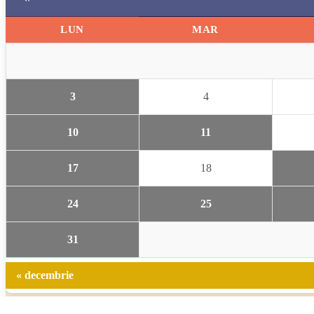
LUN
MAR
3
4
10
11
17
18
24
25
31
« decembrie