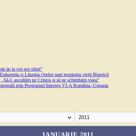
ă de la voi noi sfinți”
aristia și Liturgia Orelor sunt respirația vieții Bisericii
 „Să-L ascultăm pe Cristos și să ne schimbăm viața”
 integrală prin Programul Interreg VI-A România–Ungaria
IANUARIE 2011