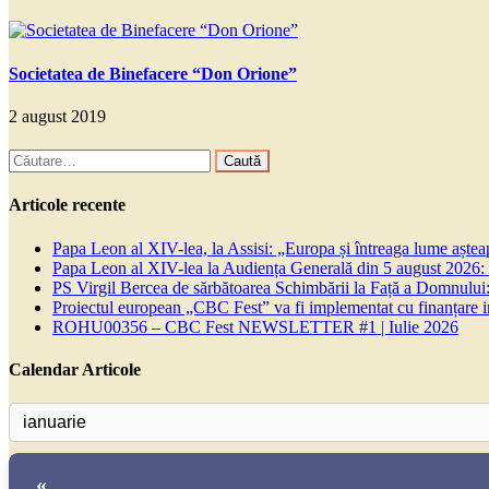
Societatea de Binefacere “Don Orione”
2 august 2019
Caută
după:
Articole recente
Papa Leon al XIV-lea, la Assisi: „Europa și întreaga lume așteapt
Papa Leon al XIV-lea la Audiența Generală din 5 august 2026: Euh
PS Virgil Bercea de sărbătoarea Schimbării la Față a Domnului:
Proiectul european „CBC Fest” va fi implementat cu finanțare
ROHU00356 – CBC Fest NEWSLETTER #1 | Iulie 2026
Calendar Articole
«