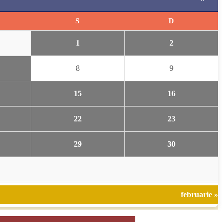
S
D
1
2
8
9
15
16
22
23
29
30
februarie »