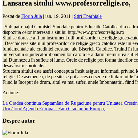
Lansarea sitului www.profesorreligie.ro,
Postat de
Florin Jula
|
ian. 19, 2011
|
Stiri Eparhiale
“Sub patronajul Comisiei Sinodale pentru Educatie Catolica din cadrul
dispozitia celor interesati a sitului http://www.profesorreligie.ro
Situl se doreste a fi un instrument util profesorilor de religie greco-ca
„Deschiderea site-ului profesorilor de religie greco-catolica este un ev
fundamentale ale credintei crestine, ale Bisericii Catolice. Traind în lu
universului si judecatorul oamenilor carora le-a daruit nemurirea sufletu
lui Dumnezeu în suflete si lume. Orele de religie pot forma tinerilor c
desavârsirii spirituale.”
Structura sitului este astfel conceputa încât asigura informatii privind
religie. De asemenea, de pe site se pot accesa o serie de linkuri utile în
Fiind la început de drum, situl va mai suferi unele îmbunatatiri, fiind 
Acțiune:
La Oradea continua Saptamâna de Rugaciune pentru Unitatea Crestini
Următorul
Agenda Europa – Fara Craciun în Europa,
Despre autor