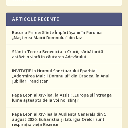
ARTICOLE RECENTE
Bucuria Primei Sfinte Împărtășanii în Parohia
„Nașterea Maicii Domnului” din Iaz
Sfânta Tereza Benedicta a Crucii, sărbătorită
astăzi: o viață în căutarea Adevărului
INVITAȚIE la Hramul Sanctuarului Eparhial
„Adormirea Maicii Domnului” din Oradea, în Anul
Jubiliar Franciscan
Papa Leon al XIV-lea, la Assisi: „Europa și întreaga
lume așteaptă de la voi noi sfinți”
Papa Leon al XIV-lea la Audiența Generală din 5
august 2026: Euharistia și Liturgia Orelor sunt
respirația vieții Bisericii