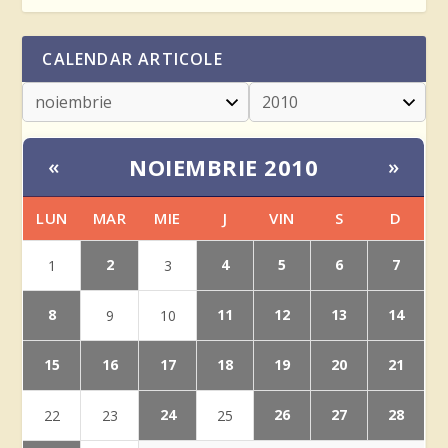
CALENDAR ARTICOLE
NOIEMBRIE 2010
«
»
LUN
MAR
MIE
J
VIN
S
D
2
4
5
6
7
1
3
8
11
12
13
14
9
10
15
16
17
18
19
20
21
24
26
27
28
22
23
25