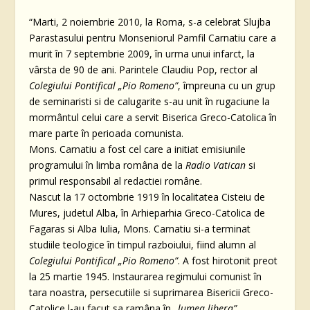
“Marti, 2 noiembrie 2010, la Roma, s-a celebrat Slujba
Parastasului pentru Monseniorul Pamfil Carnatiu care a
murit în 7 septembrie 2009, în urma unui infarct, la
vârsta de 90 de ani. Parintele Claudiu Pop, rector al
Colegiului Pontifical „Pio Romeno”
, împreuna cu un grup
de seminaristi si de calugarite s-au unit în rugaciune la
mormântul celui care a servit Biserica Greco-Catolica în
mare parte în perioada comunista.
Mons. Carnatiu a fost cel care a initiat emisiunile
programului în limba româna de la
Radio Vatican
si
primul responsabil al redactiei române.
Nascut la 17 octombrie 1919 în localitatea Cisteiu de
Mures, judetul Alba, în Arhieparhia Greco-Catolica de
Fagaras si Alba Iulia, Mons. Carnatiu si-a terminat
studiile teologice în timpul razboiului, fiind alumn al
Colegiului Pontifical „Pio Romeno”
. A fost hirotonit preot
la 25 martie 1945. Instaurarea regimului comunist în
tara noastra, persecutiile si suprimarea Bisericii Greco-
Catolice l-au facut sa ramâna în
„lumea libera”
,