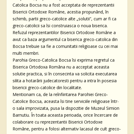
Catolica Bocsa nu a fost acceptata de reprezentantii
Bisericii Ortodoxe Române, acestia propunând, în
schimb, partii greco-catolice alte „solutii”, cum ar fi ca
greco-catolicii sa îsi construiasca o noua biserica.
Refuzul reprezentantilor Bisericii Ortodoxe Române a
avut ca baza argumentul ca biserica greco-catolica din
Bocsa trebuie sa fie a comunitatii religioase cu cei mai
multi membri.
Parohia Greco-Catolica Bocsa îsi exprima regretul ca
Biserica Ortodoxa Româna nu a acceptat aceasta
solutie practica, si în consecinta va solicita executarea
silita a hotarârii judecatoresti pentru a intra în posesia
bisericii greco-catolice din localitate.
Mentionam ca, de la reînfiintarea Parohiei Greco-
Catolice Bocsa, aceasta îsi tine serviciile religioase într-
o sala improvizata, pusa la dispozitie de Muzeul Simion
Barnutiu. În toata aceasta perioada, orice încercare de
colaborare cu reprezentantii Bisericii Ortodoxe
Române, pentru a folosi alternativ lacasul de cult greco-