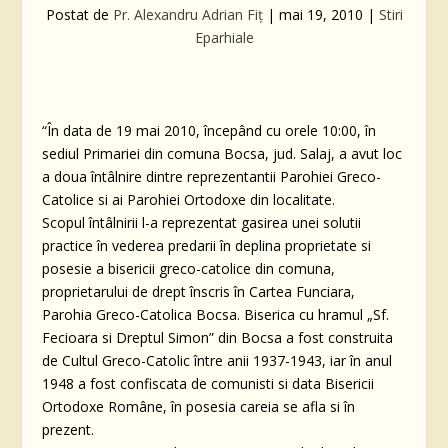
Postat de
Pr. Alexandru Adrian Fiţ
|
mai 19, 2010
|
Stiri
Eparhiale
“În data de 19 mai 2010, începând cu orele 10:00, în
sediul Primariei din comuna Bocsa, jud. Salaj, a avut loc
a doua întâlnire dintre reprezentantii Parohiei Greco-
Catolice si ai Parohiei Ortodoxe din localitate.
Scopul întâlnirii l-a reprezentat gasirea unei solutii
practice în vederea predarii în deplina proprietate si
posesie a bisericii greco-catolice din comuna,
proprietarului de drept înscris în Cartea Funciara,
Parohia Greco-Catolica Bocsa. Biserica cu hramul „Sf.
Fecioara si Dreptul Simon” din Bocsa a fost construita
de Cultul Greco-Catolic între anii 1937-1943, iar în anul
1948 a fost confiscata de comunisti si data Bisericii
Ortodoxe Române, în posesia careia se afla si în
prezent.