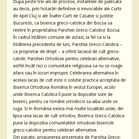
Dupa peste trei ani de procese, instantele de judecata
au decis, prin hotarâri definitive si irevocabile ale Curtii
de Apel Cluj si ale Înaltei Curti de Casatie si Justitie
Bucuresti, ca biserica greco-catolica din Bocsa sa
reintre în proprietatea Parohiei Greco-Catolice Bocsa.
În cadrul întâlnirii comune de astazi, la fel ca si la
întâlnirea precedenta de luni, Parohia Greco-Catolica –
ca proprietar de drept – a oferit lacasul de cult greco-
catolic Parohiei Ortodoxe pentru celebrari alternative,
astfel încât nici o comunitate religioasa sa nu se roage
afara sau în locuri improprii. Celebrarea alternativa în
acelasi lacas de cult este o solutie practica acceptata de
Biserica Ortodoxa Româna în vestul Europei, acolo
unde Biserica Catolica îi pune la dispozitie sute de
biserici, pentru ca românii ortodocsi sa aiba unde se
ruga. Si în România exista mai multe localitati unde, din
lipsa unui lacas de cult ortodox, Biserica Greco-Catolica
pune la dispozitia comunitatilor ortodoxe bisericile
greco-catolice pentru celebrari alternative.
Din pacate, propunerea prezentata de Parohia Greco-