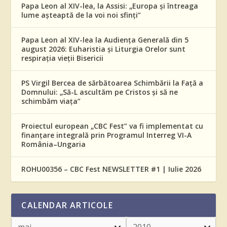
Papa Leon al XIV-lea, la Assisi: „Europa și întreaga
lume așteaptă de la voi noi sfinți”
Papa Leon al XIV-lea la Audiența Generală din 5
august 2026: Euharistia și Liturgia Orelor sunt
respirația vieții Bisericii
PS Virgil Bercea de sărbătoarea Schimbării la Față a
Domnului: „Să-L ascultăm pe Cristos și să ne
schimbăm viața”
Proiectul european „CBC Fest” va fi implementat cu
finanțare integrală prin Programul Interreg VI-A
România–Ungaria
ROHU00356 – CBC Fest NEWSLETTER #1 | Iulie 2026
CALENDAR ARTICOLE