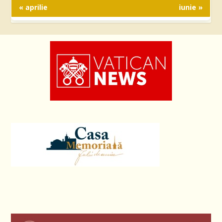
« aprilie
iunie »