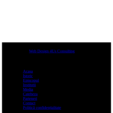
Designed by
Web Design 4Us Consulting
|
Acasa
Istoric
Episcopul
Institutii
Media
Cateheza
Parteneri
Contact
Politică confidențialitate