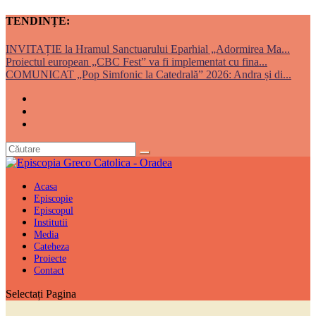
TENDINȚE:
INVITAȚIE la Hramul Sanctuarului Eparhial „Adormirea Ma...
Proiectul european „CBC Fest” va fi implementat cu fina...
COMUNICAT „Pop Simfonic la Catedrală” 2026: Andra și di...
Acasa
Episcopie
Episcopul
Institutii
Media
Cateheza
Proiecte
Contact
Selectați Pagina