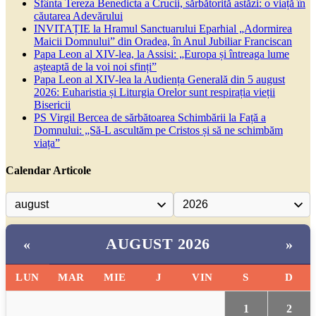
Sfânta Tereza Benedicta a Crucii, sărbătorită astăzi: o viață în
căutarea Adevărului
INVITAȚIE la Hramul Sanctuarului Eparhial „Adormirea
Maicii Domnului” din Oradea, în Anul Jubiliar Franciscan
Papa Leon al XIV-lea, la Assisi: „Europa și întreaga lume
așteaptă de la voi noi sfinți”
Papa Leon al XIV-lea la Audiența Generală din 5 august
2026: Euharistia și Liturgia Orelor sunt respirația vieții
Bisericii
PS Virgil Bercea de sărbătoarea Schimbării la Față a
Domnului: „Să-L ascultăm pe Cristos și să ne schimbăm
viața”
Calendar Articole
AUGUST 2026
«
»
LUN
MAR
MIE
J
VIN
S
D
1
2