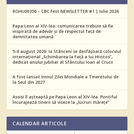
ROHU00356 – CBC Fest NEWSLETTER #1 | Iulie 2026
Papa Leon al XIV-lea: comunicarea trebuie să fie
inspirată de adevăr și de respectul față de
demnitatea umană
5-6 august 2026: la Stânceni se desfășoară colocviul
internațional „Schimbarea la Față a lui Hristos”,
dedicat anului jubiliar al Sfântului Ioan al Crucii
A fost lansat Imnul Zilei Mondiale a Tineretului de
la Seul din 2027
Assisi îl așteaptă pe Papa Leon al XIV-lea. Pontiful
încurajează tinerii să viseze la „lucruri mărețe”
CALENDAR ARTICOLE