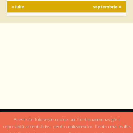
« iulie
septembrie »
Designed by
Web Design 4Us Consulting
|
Acest site folosește cookie-uri. Continuarea navigării
reprezintă acceptul dvs. pentru utilizarea lor. Pentru mai multe