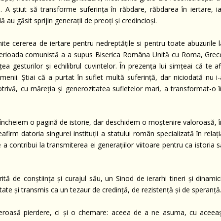
 A știut să transforme suferința în răbdare, răbdarea în iertare, ia
au găsit sprijin generații de preoți și credincioși.
smite cererea de iertare pentru nedreptățile si pentru toate abuzurile 
 perioada comunistă a a supus Biserica Româna Unită cu Roma, Grec
a gesturilor și echilibrul cuvintelor. În prezența lui simțeai că te af
nii. Știai că a purtat în suflet multă suferință, dar niciodată nu i-
trivă, cu măreția și generozitatea sufletelor mari, a transformat-o î
încheiem o pagină de istorie, dar deschidem o moștenire valoroasă, î
irm datoria singurei instituții a statului român specializată în relaț
a contribui la transmiterea ei generațiilor viitoare pentru ca istoria 
ită de conștiința și curajul său, un Sinod de ierarhi tineri și dinamic
itate și transmis ca un tezaur de credință, de rezistență și de speranță
eroasă pierdere, ci și o chemare: aceea de a ne asuma, cu aceeaș