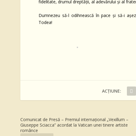
fidelitate, drumul dreptății, al adevărului și al frater
Dumnezeu să-l odihnească în pace și să-i așeze s
Todea!
ACȚIUNE:
Comunicat de Presă – Premiul internațional „Vexillum –
Giuseppe Sciacca” acordat la Vatican unei tinere artiste
românce