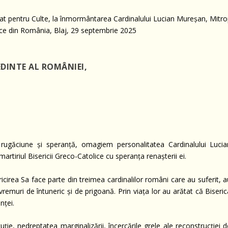
DINTE AL ROMÂNIEI,
n rugăciune și speranță, omagiem personalitatea Cardinalului Lucia
artiriul Bisericii Greco-Catolice cu speranța renașterii ei.
icirea Sa face parte din treimea cardinalilor români care au suferit, 
 vremuri de întuneric și de prigoană. Prin viața lor au arătat că Biseri
nței.
ție, nedreptatea marginalizării, încercările grele ale reconstrucției 