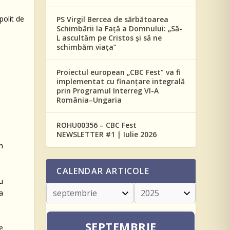
PS Virgil Bercea de sărbătoarea
Schimbării la Față a Domnului: „Să-
L ascultăm pe Cristos și să ne
schimbăm viața”
Proiectul european „CBC Fest” va fi
implementat cu finanțare integrală
prin Programul Interreg VI-A
România–Ungaria
ROHU00356 – CBC Fest
NEWSLETTER #1 | Iulie 2026
n
CALENDAR ARTICOLE
au
ca
SEPTEMBRIE
de