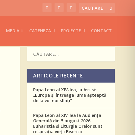
MEDIA
CATEHEZA
PROIECTE
CONTACT
ARTICOLE RECENTE
Papa Leon al XIV-lea, la Assisi:
„Europa și întreaga lume așteaptă
de la voi noi sfinți”
5
Papa Leon al XIV-lea la Audiența
Generală din 5 august 2026:
Euharistia și Liturgia Orelor sunt
respirația vieții Bisericii