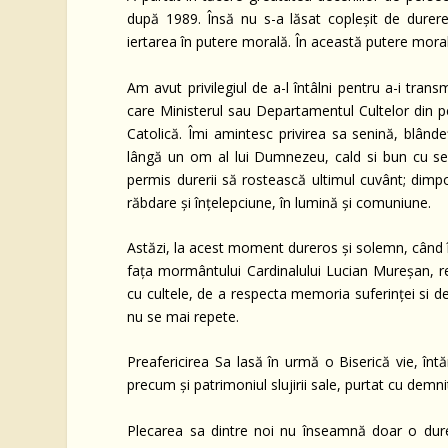
după 1989. Însă nu s-a lăsat copleșit de durere.
iertarea în putere morală. În această putere morală 
Am avut privilegiul de a-l întâlni pentru a-i tran
care Ministerul sau Departamentul Cultelor din
Catolică. Îmi amintesc privirea sa senină, blândețe
lângă un om al lui Dumnezeu, cald si bun cu seme
permis durerii să rostească ultimul cuvânt; dimpo
răbdare și înțelepciune, în lumină și comuniune.
Astăzi, la acest moment dureros și solemn, când 
fața mormântului Cardinalului Lucian Mureșan, reaf
cu cultele, de a respecta memoria suferinței si de 
nu se mai repete.
Preafericirea Sa lasă în urmă o Biserică vie, întăr
precum și patrimoniul slujirii sale, purtat cu demn
Plecarea sa dintre noi nu înseamnă doar o dur