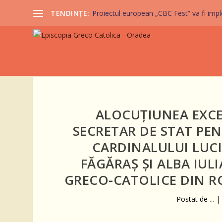
TENDINȚE:
Proiectul european „CBC Fest” va fi imple
ALOCUȚIUNEA EXCEL
SECRETAR DE STAT PE
CARDINALULUI LUC
FĂGĂRAȘ ȘI ALBA IULI
GRECO-CATOLICE DIN RO
Postat de
...