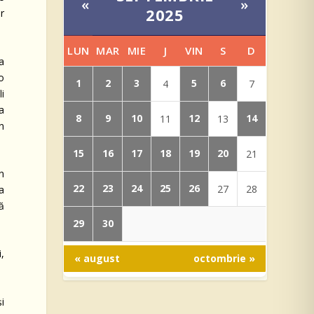
«
»
2025
r
LUN
MAR
MIE
J
VIN
S
D
la
o
1
2
3
5
6
4
7
li
a
8
9
10
12
14
11
13
n
15
16
17
18
19
20
21
n
22
23
24
25
26
27
28
ia
să
29
30
i,
« august
octombrie »
.
i