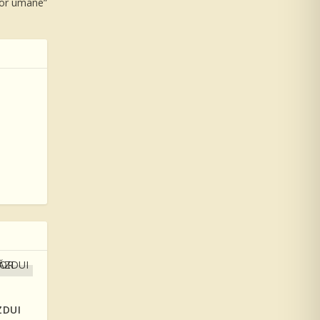
elor umane”
ZDUI