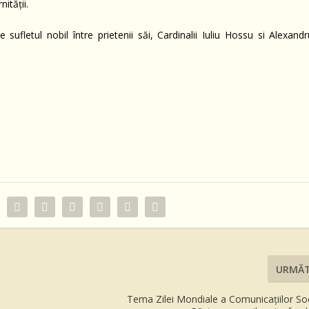
nității.
ufletul nobil între prietenii săi, Cardinalii Iuliu Hossu si Alexandr
URMĂ
Tema Zilei Mondiale a Comunicațiilor So