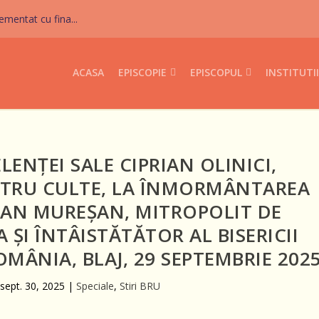
mentat cu fina...
ACASA
EPISCOPIE
EPISCOPUL
INSTITUTII
ENȚEI SALE CIPRIAN OLINICI,
NTRU CULTE, LA ÎNMORMÂNTAREA
IAN MUREȘAN, MITROPOLIT DE
A ȘI ÎNTÂISTĂTĂTOR AL BISERICII
MÂNIA, BLAJ, 29 SEPTEMBRIE 202
|
sept. 30, 2025
|
Speciale
,
Stiri BRU