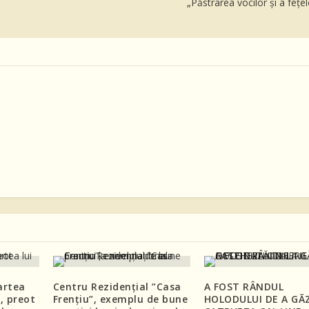
„Păstrarea vocilor și a feț
artea
Centru Rezidențial ”Casa
A FOST RÂNDUL
, preot
Frențiu”, exemplu de bune
HOLODULUI DE A GĂ