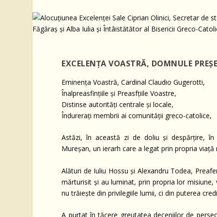
EXCELENȚA VOASTRĂ, DOMNULE PREȘE
Eminența Voastră, Cardinal Claudio Gugerotti,
Înalpreasfințiile și Preasfțiile Voastre,
Distinse autorități centrale și locale,
Îndurerați membrii ai comunității greco-catolice,
Astăzi, în această zi de doliu și despărțire, î
Mureșan, un ierarh care a legat prin propria viață m
Alături de Iuliu Hossu și Alexandru Todea, Preafer
mărturisit și au luminat, prin propria lor misiune,
nu trăiește din privilegiile lumii, ci din puterea credi
A purtat în tăcere greutatea deceniilor de persecu