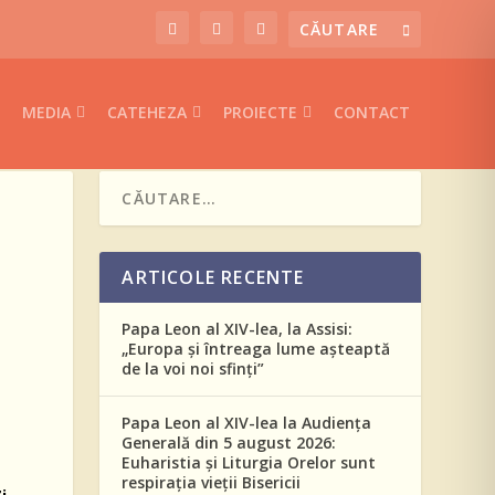
MEDIA
CATEHEZA
PROIECTE
CONTACT
ARTICOLE RECENTE
Papa Leon al XIV-lea, la Assisi:
„Europa și întreaga lume așteaptă
de la voi noi sfinți”
Papa Leon al XIV-lea la Audiența
Generală din 5 august 2026:
Euharistia și Liturgia Orelor sunt
respirația vieții Bisericii