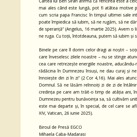
Cartea lui Ben Sirah afirmă că fericirea este a celo
mai ales când este lungă, pot fi atâtea motive pe
cum scria papa Francisc în timpul ultimei sale inte
poate împiedica să iubim, să ne rugăm, să ne dărui
de speranță” (Angelus, 16 martie 2025). Avem o lib
ne ruga. Cu toții, întotdeauna, putem să iubim și
Binele pe care îl dorim celor dragi ai noștri – soțu
care înveselesc zilele noastre – nu se stinge atun
cea care retrezește energiile noastre, aducându-ne 
rădăcina în Dumnezeu însuși, ne dau curaj și ne 
înnoiește din zi în zi” (2 Cor 4,16). Mai ales atu
Domnul. Să ne lăsăm reînnoiți zi de zi de întâlnir
credința pe care am trăit-o timp de atâția ani, în
Dumnezeu pentru bunăvoința sa, să cultivăm unitat
este mai departe și, în special, de cel care se a
XIV, Vatican, 26 iunie 2025).
Biroul de Presă EGCO
Mihaela Caba-Madarasi