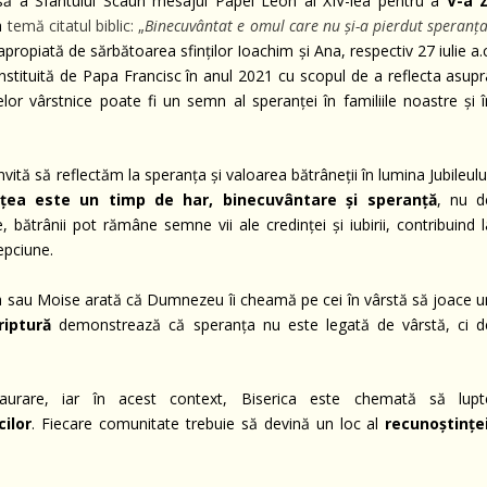
Presă a Sfântului Scaun mesajul Papei Leon al XIV-lea pentru a
V-a Z
a
temă citatul biblic: „
Binecuvântat e omul care nu și-a pierdut speranț
apropiată de sărbătoarea sfinților Ioachim și Ana, respectiv 27 iulie a.
 instituită de Papa Francisc în anul 2021 cu scopul de a reflecta asup
lor vârstnice poate fi un semn al speranței în familiile noastre și î
vită să reflectăm la speranța și valoarea bătrâneții în lumina Jubileulu
țea este un timp de har, binecuvântare și speranță
, nu d
ce, bătrânii pot rămâne semne vii ale credinței și iubirii, contribuind 
epciune.
sau Moise arată că Dumnezeu îi cheamă pe cei în vârstă să joace u
riptură
demonstrează că speranța nu este legată de vârstă, ci d
urare, iar în acest context, Biserica este chemată să lupt
cilor
. Fiecare comunitate trebuie să devină un loc al
recunoștinței