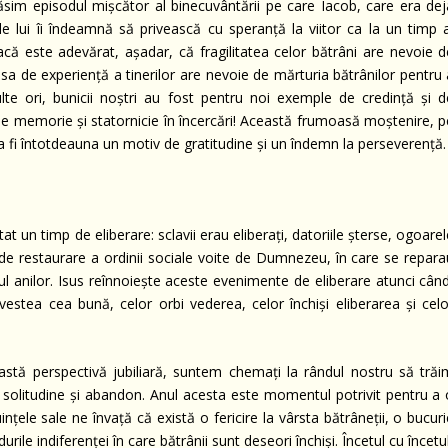
ăsim episodul mișcător al binecuvântării pe care Iacob, care era dej
ntele lui îi îndeamnă să privească cu speranță la viitor ca la un timp 
că este adevărat, așadar, că fragilitatea celor bătrâni are nevoie d
ipsa de experiență a tinerilor are nevoie de mărturia bătrânilor pentru
lte ori, bunicii noștri au fost pentru noi exemple de credință și d
 de memorie și statornicie în încercări! Această frumoasă moștenire, p
va fi întotdeauna un motiv de gratitudine și un îndemn la perseverență.
ntat un timp de eliberare: sclavii erau eliberați, datoriile șterse, ogoare
t de restaurare a ordinii sociale voite de Dumnezeu, în care se repara
sul anilor. Isus reînnoiește aceste evenimente de eliberare atunci cân
estea cea bună, celor orbi vederea, celor închiși eliberarea și celo
eastă perspectivă jubiliară, suntem chemați la rândul nostru să trăi
e solitudine și abandon. Anul acesta este momentul potrivit pentru a 
nțele sale ne învață că există o fericire la vârsta bătrâneții, o bucur
le indiferenței în care bătrânii sunt deseori închiși. Încetul cu încetu