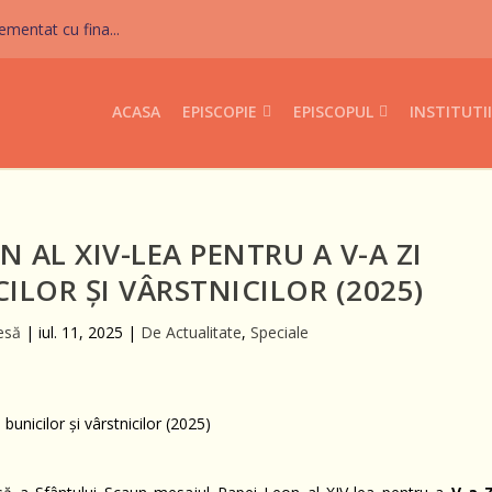
mentat cu fina...
ACASA
EPISCOPIE
EPISCOPUL
INSTITUTII
N AL XIV-LEA PENTRU A V-A ZI
ILOR ȘI VÂRSTNICILOR (2025)
esă
|
iul. 11, 2025
|
De Actualitate
,
Speciale