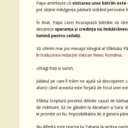
Papa amintește că
vizitarea unui bătrân este 
pot obține indulgența jubiliară vizitând persoane în
În final, Papa Leon încurajează bătrânii să ră
deoarece
speranța și credința nu îmbătrânes
lumină pentru ceilalți
.
Vă oferim mai jos mesajul integral al Sfântului Păr
în
traducerea redacției Vatican News România
.
«Dragi frați și surori,
Jubileul pe care îl trăim ne ajută să descoperim c
atunci când aceasta este forjată de focul unei exist
Sfânta Scriptură prezintă diferite cazuri de bărbaț
de mântuire. Să ne gândim la Abraham și Sara: de
le promite un fiu. Imposibilitatea de a genera părea
Nu diferită este reacția lui Zaharia la vestea nașt