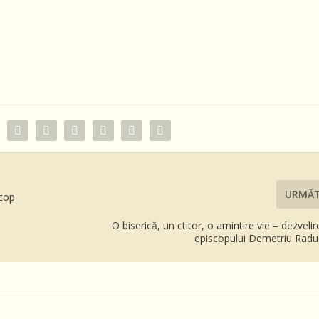
URMĂ
scop
O biserică, un ctitor, o amintire vie – dezvelir
episcopului Demetriu Radu 