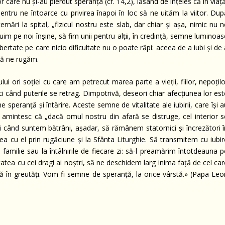
r care nu și-au pierdut speranța (cf. 14,2), lăsând de înțeles că în viaț
ntru ne întoarce cu privirea înapoi în loc să ne uităm la viitor. Dup
rnări la spital, „fizicul nostru este slab, dar chiar și așa, nimic nu 
m pe noi înșine, să fim unii pentru alții, în credință, semne luminoas
ertate pe care nicio dificultate nu o poate răpi: aceea de a iubi și de
 să ne rugăm.
lui ori soției cu care am petrecut marea parte a vieții, fiilor, nepoțil
ci când puterile se retrag. Dimpotrivă, deseori chiar afecțiunea lor es
speranță și întărire. Aceste semne de vitalitate ale iubirii, care își 
amintesc că „dacă omul nostru din afară se distruge, cel interior s
nci când suntem bătrâni, așadar, să rămânem statornici și încrezători 
ea cu el prin rugăciune și la Sfânta Liturghie. Să transmitem cu iubir
 familie sau la întâlnirile de fiecare zi: să-l preamărim întotdeauna 
ea cu cei dragi ai noștri, să ne deschidem larg inima față de cel car
flă în greutăți. Vom fi semne de speranță, la orice vârstă.» (Papa Leo