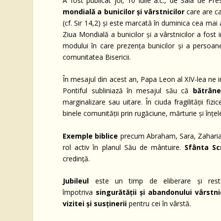
A fost publicat joi, 10 iulie a.c., de Sala de 
mondială a bunicilor și vârstnicilor
care are c
(cf. Sir 14,2) și este marcată în duminica cea mai 
Ziua Mondială a bunicilor și a vârstnicilor a fost
modului în care prezența bunicilor și a persoane
comunitatea Bisericii.
În mesajul din acest an, Papa Leon al XIV-lea ne in
Pontiful subliniază în mesajul său că
bătrâne
marginalizare sau uitare. În ciuda fragilității fizi
binele comunității prin rugăciune, mărturie și înțel
Exemple biblice
precum Abraham, Sara, Zaharia 
rol activ în planul Său de mântuire.
Sfânta Sc
credință.
Jubileul
este un timp de eliberare și resta
împotriva
singurătății și abandonului vârstni
vizitei și susținerii
pentru cei în vârstă.