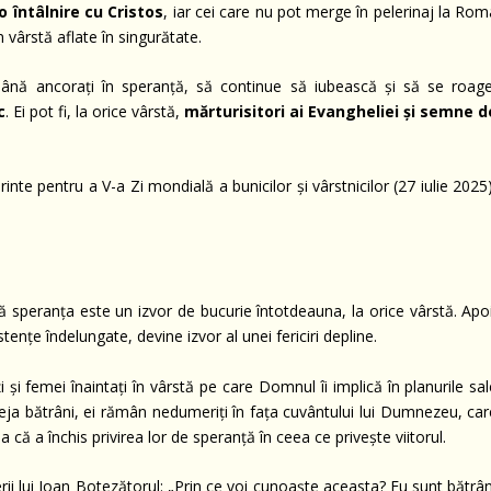
o întâlnire cu Cristos
, iar cei care nu pot merge în pelerinaj la Ro
 vârstă aflate în singurătate.
mână ancorați în speranță, să continue să iubească și să se roage
c
. Ei pot fi, la orice vârstă,
mărturisitori ai Evangheliei și semne d
inte pentru a V-a Zi mondială a bunicilor și vârstnicilor (27 iulie 2025
ă speranța este un izvor de bucurie întotdeauna, la orice vârstă. Apoi
ențe îndelungate, devine izvor al unei fericiri depline.
i și femei înaintați în vârstă pe care Domnul îi implică în planurile sa
ja bătrâni, ei rămân nedumeriți în fața cuvântului lui Dumnezeu, car
 că a închis privirea lor de speranță în ceea ce privește viitorul.
erii lui Ioan Botezătorul: „Prin ce voi cunoaște aceasta? Eu sunt bătrâ