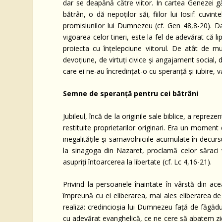
dar se deapănă către viitor. În cartea Genezei g
bătrân, o dă nepoților săi, fiilor lui Iosif: cuvi
promisiunilor lui Dumnezeu (cf. Gen 48,8-20). Da
vigoarea celor tineri, este la fel de adevărat că l
proiecta cu înțelepciune viitorul. De atât de mu
devoțiune, de virtuți civice și angajament social,
care ei ne-au încredințat-o cu speranță și iubire, 
Semne de speranță pentru cei bătrâni
Jubileul, încă de la originile sale biblice, a repreze
restituite proprietarilor originari. Era un momen
inegalitățile și samavolniciile acumulate în decur
la sinagoga din Nazaret, proclamă celor săraci v
asupriți întoarcerea la libertate (cf. Lc 4,16-21).
Privind la persoanele înaintate în vârstă din ac
împreună cu ei eliberarea, mai ales eliberarea d
realiza: credincioșia lui Dumnezeu față de făgădui
cu adevărat evanghelică, ce ne cere să abatem ziduri