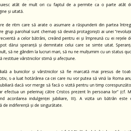
ișnuiesc atât de mult ori cu faptul de a permite ca o parte atât d
ine și uitată.
are de ritm care să arate o asumare a răspunderii din partea întregi
care grup parohial sunt chemați să devină protagoniști ai unei ”revoluți
ea frecventă a celor bătrâni, creând pentru ei și împreună cu ei rețele 
e pot dărui speranță și demnitate celui care se simte uitat. Speranț
lt, să ne gândim la lucruri mari, să nu ne mulțumim cu un status quo
restituie vârstnicilor stimă și afecțiune.
lă a bunicilor și vârstnicilor să fie marcată mai presus de toat
motiv, s-a luat hotărârea ca cei care nu vor putea să vină la Roma anu
jubiliară dacă vor merge să facă o vizită pentru un timp corespunzăto
 ar efectua un pelerinaj către Cristos prezent în persoana lor” (cf. M
nd acordarea indulgenței jubiliare, III). A vizita un bătrân este 
ă de indiferență și de singurătate.