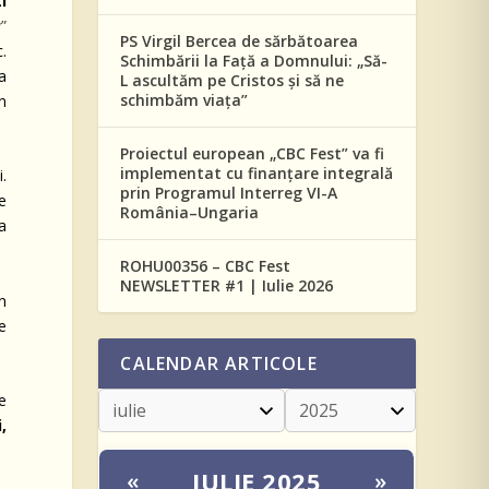
i
a
”
PS Virgil Bercea de sărbătoarea
c.
Schimbării la Față a Domnului: „Să-
ra
L ascultăm pe Cristos și să ne
schimbăm viața”
n
Proiectul european „CBC Fest” va fi
implementat cu finanțare integrală
i.
prin Programul Interreg VI-A
e
România–Ungaria
la
ROHU00356 – CBC Fest
NEWSLETTER #1 | Iulie 2026
n
e
CALENDAR ARTICOLE
e
,
IULIE 2025
«
»