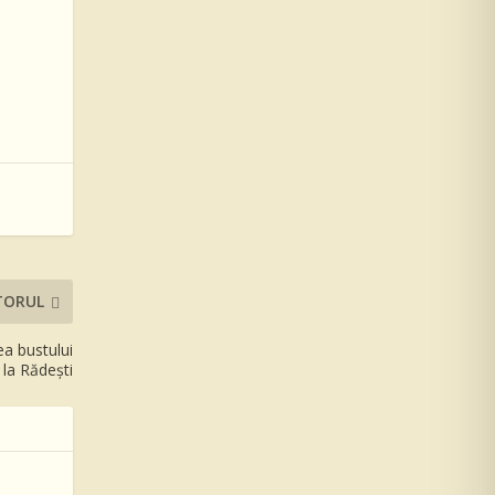
TORUL
ea bustului
la Rădești