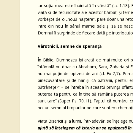
iar soția mea este înaintată în vârstă” (Lc 1,18).
viață și de fecunditate ale acestor bărbați și feme
vorbește de o „nouă naștere”, pare doar una ret
intre din nou în sânul mamei sale şi să se nască
Domnul îi surprinde de fiecare dată pe interlocutori
Vârstnicii, semne de speranță
În Biblie, Dumnezeu își arată de mai multe ori 
întâmplă nu doar cu Abraham, Sara, Zaharia și E
nu mai puțin de optzeci de ani (cf. Ex 7,7). Prin 
binecuvântare și de har și că bătrânii, pentru e
bătrânețe?” – se întreba în această privință sfân
puterea ta pentru ca în tine să rămână puterea m
sunt tare” (Super Ps. 70,11). Faptul că numărul ce
noi un semn al timpurilor pe care suntem chemați s
Viața Bisericii și a lumii, într-adevăr, se înțelege
ajută să înțelegem că istoria nu se epuizează în