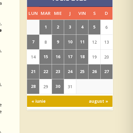
ma
LUN
MAR
MIE
J
VIN
S
D
,
1
2
3
4
5
6
e
7
9
10
11
8
12
13
),
15
16
17
18
14
19
20
21
22
23
24
25
26
27
,
28
30
29
31
« iunie
august »
le
e
n,