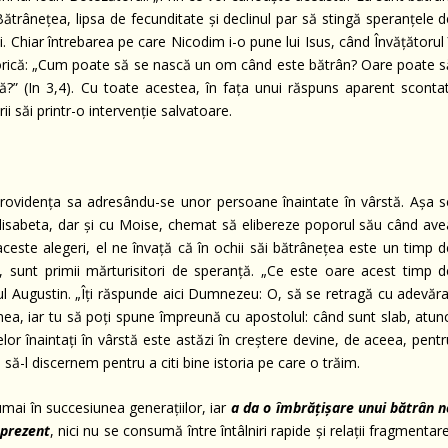
 Bătrânețea, lipsa de fecunditate și declinul par să stingă speranțele 
i. Chiar întrebarea pe care Nicodim i-o pune lui Isus, când Învățătorul 
orică: „Cum poate să se nască un om când este bătrân? Oare poate s
?” (In 3,4). Cu toate acestea, în fața unui răspuns aparent scontat
i săi printr-o intervenție salvatoare.
providența sa adresându-se unor persoane înaintate în vârstă. Așa s
lisabeta, dar și cu Moise, chemat să elibereze poporul său când ave
aceste alegeri, el ne învață că în ochii săi bătrânețea este un timp d
l, sunt primii mărturisitori de speranță. „Ce este oare acest timp d
tul Augustin. „Îți răspunde aici Dumnezeu: O, să se retragă cu adevăra
ea, iar tu să poți spune împreună cu apostolul: când sunt slab, atunc
lor înaintați în vârstă este astăzi în creștere devine, de aceea, pent
ă-l discernem pentru a citi bine istoria pe care o trăim.
 numai în succesiunea generațiilor, iar
a da o îmbrățișare unui bătrân n
 prezent
, nici nu se consumă între întâlniri rapide și relații fragmentar