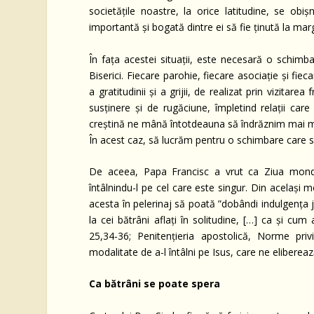
societățile noastre, la orice latitudine, se ob
importantă și bogată dintre ei să fie ținută la marg
În fața acestei situații, este necesară o schimb
Biserici. Fiecare parohie, fiecare asociație și fie
a gratitudinii și a grijii, de realizat prin vizitar
susținere și de rugăciune, împletind relații car
creștină ne mână întotdeauna să îndrăznim mai mu
În acest caz, să lucrăm pentru o schimbare care să 
De aceea, Papa Francisc a vrut ca Ziua mondia
întâlnindu-l pe cel care este singur. Din același 
acesta în pelerinaj să poată ”dobândi indulgența 
la cei bătrâni aflați în solitudine, […] ca și cum
25,34-36; Penitențieria apostolică, Norme privi
modalitate de a-l întâlni pe Isus, care ne elibereaz
Ca bătrâni se poate spera