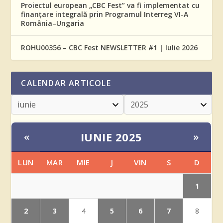
Proiectul european „CBC Fest” va fi implementat cu
finanțare integrală prin Programul Interreg VI-A
România–Ungaria
ROHU00356 – CBC Fest NEWSLETTER #1 | Iulie 2026
CALENDAR ARTICOLE
IUNIE 2025
«
»
LUN
MAR
MIE
J
VIN
S
D
1
2
3
5
6
7
4
8