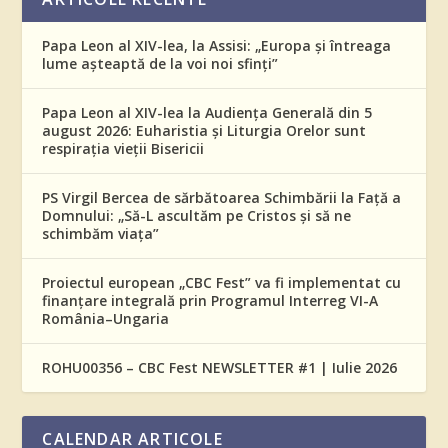
Papa Leon al XIV-lea, la Assisi: „Europa și întreaga
lume așteaptă de la voi noi sfinți”
Papa Leon al XIV-lea la Audiența Generală din 5
august 2026: Euharistia și Liturgia Orelor sunt
respirația vieții Bisericii
PS Virgil Bercea de sărbătoarea Schimbării la Față a
Domnului: „Să-L ascultăm pe Cristos și să ne
schimbăm viața”
Proiectul european „CBC Fest” va fi implementat cu
finanțare integrală prin Programul Interreg VI-A
România–Ungaria
ROHU00356 – CBC Fest NEWSLETTER #1 | Iulie 2026
CALENDAR ARTICOLE