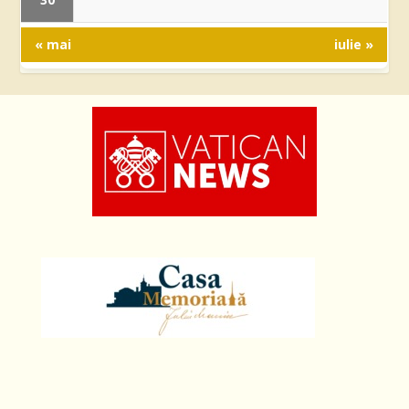
« mai
iulie »