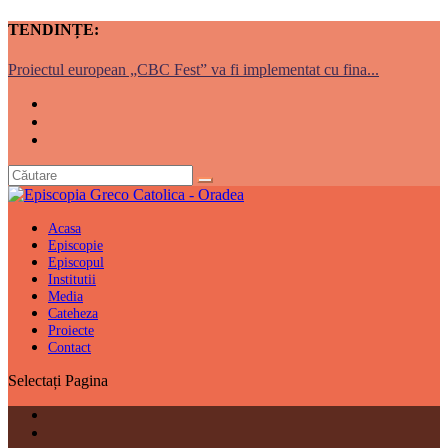
TENDINȚE:
Proiectul european „CBC Fest” va fi implementat cu fina...
Acasa
Episcopie
Episcopul
Institutii
Media
Cateheza
Proiecte
Contact
Selectați Pagina