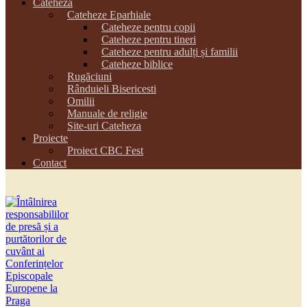
Cateheza
Cateheze Eparhiale
Cateheze pentru copii
Cateheze pentru tineri
Cateheze pentru adulți și familii
Cateheze biblice
Rugăciuni
Rânduieli Bisericesti
Omilii
Manuale de religie
Site-uri Cateheza
Proiecte
Proiect CBC Fest
Contact