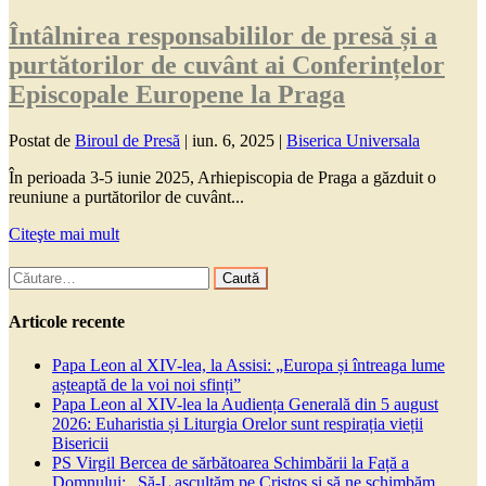
Întâlnirea responsabililor de presă și a
purtătorilor de cuvânt ai Conferințelor
Episcopale Europene la Praga
Postat de
Biroul de Presă
|
iun. 6, 2025
|
Biserica Universala
În perioada 3-5 iunie 2025, Arhiepiscopia de Praga a găzduit o
reuniune a purtătorilor de cuvânt...
Citeşte mai mult
Caută
după:
Articole recente
Papa Leon al XIV-lea, la Assisi: „Europa și întreaga lume
așteaptă de la voi noi sfinți”
Papa Leon al XIV-lea la Audiența Generală din 5 august
2026: Euharistia și Liturgia Orelor sunt respirația vieții
Bisericii
PS Virgil Bercea de sărbătoarea Schimbării la Față a
Domnului: „Să-L ascultăm pe Cristos și să ne schimbăm