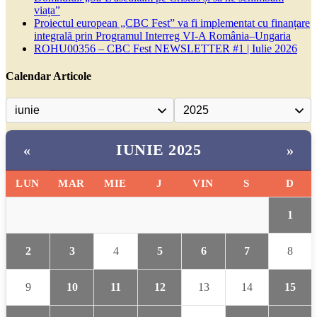
viața”
Proiectul european „CBC Fest” va fi implementat cu finanțare
integrală prin Programul Interreg VI-A România–Ungaria
ROHU00356 – CBC Fest NEWSLETTER #1 | Iulie 2026
Calendar Articole
IUNIE 2025
«
»
LUN
MAR
MIE
J
VIN
S
D
1
2
3
4
5
6
7
8
9
10
11
12
13
14
15