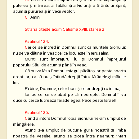
puterea și mărirea, a Tatălui și a Fiului și a Sfântului Spirit,
acum și pururea și în vecii vecilor.
C.:
Amin.
Strana citeşte acum Catisma XVIII, starea 2.
Psalmul 124.
C
ei ce se încred în Domnul sunt ca muntele Sionului;
nu se va clătina în veac cel ce locuieşte în Ierusalim.
Munţi sunt împrejurul lui şi Domnul împrejurul
poporului Său, de acum şi până în veac.
Că nu va lăsa Domnul toiagul păcătoşilor peste soarta
drepţilor, ca să nu-şi întindă drepţii întru fărădelegi mâinile
lor.
Fă bine, Doamne, celor buni şi celor drepţi cu inima;
Iar pe cei ce se abat pe căi nedrepte, Domnul îi va
duce cu cei ce lucrează fărădelegea. Pace peste Israel!
Psalmul 125.
C
ând a întors Domnul robia Sionului ne-am umplut de
mângâiere.
Atunci s-a umplut de bucurie gura noastră şi limba
noastră de veselie; atunci se zicea între neamuri: “Mari