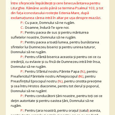
între sfeşnicele împărăteşti şi cere binecuvântarea pentru
Liturghie. Rămâne acolo până se termina Psalmul 103, şi tot
din faţa iconostasului rosteşte Ectenia Mare, după
exclamaţiunea căreia intră în altar pe uşa dinspre miazăzi.
P.:
Cu pace, Domnului să ne rugăm.
C.:
Doamne, îndură-Te spre noi.
P.:
Pentru pacea de sus şi pentru mântuirea
sufletelor noastre, Domnului să ne rugăm.
P.:
Pentru pacea a toată lumea, pentru bunăstarea
sfintelor lui Dumnezeu biserici şi pentru unirea tuturor,
Domnului să ne rugăm.
P.:
Pentru sfântă biserica aceasta şi pentru cei ce cu
credinţă, cu evlavie şi cu frică de Dumnezeu intră într-însa,
Domnului să ne rugăm.
P.:
Pentru Sfântul nostru Părinte Papa
(N.)
, pentru
Preafericitul Părintele nostru Arhiepiscopul
(N.)
, pentru
Preasfinţitul Episcopul nostru
(N.)
, pentru cinstita preoţime
şi cea întru Hristos diaconime, pentru tot clerul şi poporul,
Domnului să ne rugăm!.
P.:
Pentru conducătorii ţării noastre, pentru toţi cei ce
deţin autoritate şi pentru oastea ţării, Domnului să ne
rugăm.
P.:
Pentru ţara noastră, pentru oraşul
(
satul
)
acesta,