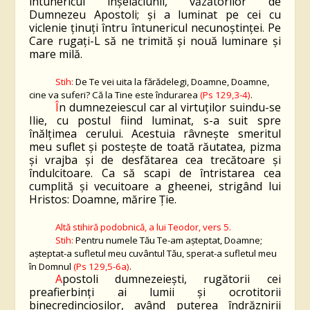
întunericul înşelăciunii, văzătorilor de
Dumnezeu Apostoli; şi a luminat pe cei cu
viclenie ţinuţi întru întunericul necunoştinţei. Pe
Care rugaţi-L să ne trimită şi nouă luminare şi
mare milă.
Stih:
De Te vei uita la fărădelegi, Doamne, Doamne,
cine va suferi? Că la Tine este îndurarea
(Ps 129,3-4)
.
Î
n dumnezeiescul car al virtuţilor suindu-se
Ilie, cu postul fiind luminat, s-a suit spre
înălţimea cerului. Acestuia râvneşte smeritul
meu suflet şi posteşte de toată răutatea, pizma
şi vrajba şi de desfătarea cea trecătoare şi
îndulcitoare. Ca să scapi de întristarea cea
cumplită şi vecuitoare a gheenei, strigând lui
H
ristos: Doamne, mărire Ţie.
Altă stihiră podobnică, a lui Teodor, vers 5.
Stih:
Pentru numele Tău Te-am aşteptat, Doamne;
aşteptat-a sufletul meu cuvântul Tău, sperat-a sufletul meu
în Domnul
(Ps 129,5-6a)
.
A
postoli dumnezeieşti, rugătorii cei
preafierbinţi ai lumii şi ocrotitorii
binecredincioşilor, având puterea îndrăznirii