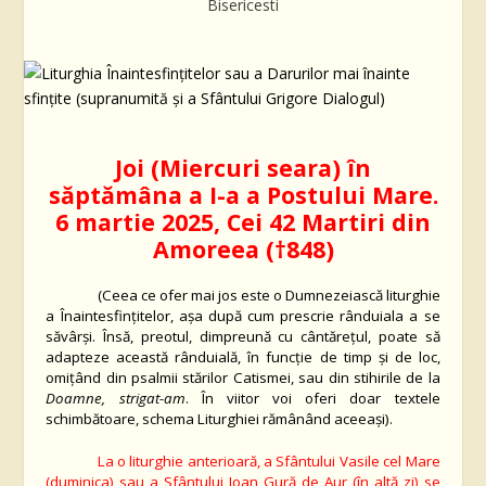
Bisericesti
Joi (Miercuri seara)
în
săptămâna a I-a a Postului Mare.
6
martie 202
5
,
Cei 42 Martiri din
Amoreea
(
†848
)
(Ceea ce ofer mai jos este o Dumnezeiască liturghie
a Înaintesfinţitelor, aşa după cum prescrie rânduiala a se
săvârşi. Însă, preotul, dimpreună cu cântăreţul, poate să
adapteze această rânduială, în funcţie de timp şi de loc,
omiţând din psalmii stărilor
C
atismei, sau din stihirile de la
Doamne, strigat-am
. În viitor voi oferi doar textele
schimbătoare, schema Liturghiei rămânând aceeaşi).
La o liturghie anterioară, a Sfântului Vasile cel Mare
(duminica) sau a Sfântului Ioan Gură de Aur (în altă zi) se