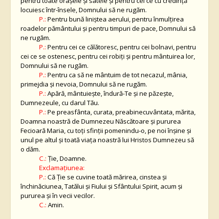
pentru toate oraşele şi satele şi pentru cei ce cu credinţă
locuiesc într-însele, Domnului să ne rugăm.
P.:
Pentru bună liniştea aerului, pentru înmulţirea
roadelor pământului şi pentru timpuri de pace, Domnului să
ne rugăm.
P.:
Pentru cei ce călătoresc, pentru cei bolnavi, pentru
cei ce se ostenesc, pentru cei robiţi şi pentru mântuirea lor,
Domnului să ne rugăm.
P.:
Pentru ca să ne mântuim de tot necazul, mânia,
primejdia şi nevoia, Domnului să ne rugăm.
P.:
Apără, mântuieşte, îndură-Te şi ne păzeşte,
Dumnezeule, cu darul Tău.
P.:
Pe preasfânta, curata, preabinecuvântata, mărita,
Doamna noastră de Dumnezeu Născătoare şi pururea
Fecioară Maria, cu toţi sfinţii pomenindu-o, pe noi înşine şi
unul pe altul şi toată viaţa noastră lui Hristos Dumnezeu să
o dăm.
C.:
Ţie, Doamne.
Exclamaţiunea:
P.:
Că Ţie se cuvine toată mărirea, cinstea şi
închinăciunea, Tatălui şi Fiului şi Sfântului Spirit, acum şi
pururea şi în vecii vecilor.
C.:
Amin.