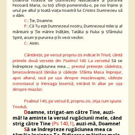
Doamna noastră de Dumnezeu Născătoare şi pururea
Fecioară Maria, cu toţi sfinţii pomenindu-o, pe noi înşine şi
unul pe altul şi toată viaţa noastră lui Cristos Dumnezeu să
o dăm.
C.:
Ţie, Doamne.
P.:
Că Tu eşti Dumnezeul nostru, Dumnezeul milei şi al
mântuirii şi Ţie mărire înălţăm, Tatălui şi Fiului şi Sfântului
Spirit, acum şi pururea şi în vecii vecilor.
C.:
Amin.
Cântăreții, pe versul propriu-zis indicat în Triod, cântă
primele două versete din
Psalmul 140
. La versetul
Să se
îndrepteze rugăciunea mea…,
preotul primește cădelnița,
binecuvântează tămâia și cădește Sfânta Masa împrejur,
apoi altarul, iasă pe ușa dinspre miazănoapte, cădește
iconostasul și întreaga biserică, intrând în altar pe ușa
dinspre miazăzi.
Psalmul 140, pe versul 8, propriu-zis. (Aşa cum spune
Triodul).
D
oamne, strigat-am către Tine, auzi-
mă! Ia aminte la versul rugăciunii mele, când
strig către Tine
(Ps 140,1)
,
auzi-mă, Doamne!
S
ă se îndrepteze rugăciunea mea ca