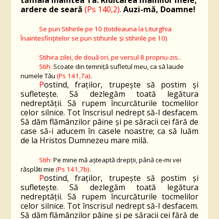
tămâia înaintea Ta. Ridicarea mâinilor mele,
ardere de seară
(Ps 140,2)
.
Auzi-mă, Doamne!
Se pun Stihirile pe 10 (totdeauna la Liturghia
Înaintesfinţitelor se pun stihurile
şi stihirile pe 10).
Stihira zilei, de două ori, pe versul 8 propriu-zis..
Stih:
Scoate din temniţă sufletul meu, ca să laude
numele Tău
(Ps 141,7a)
.
P
ostind, fraţilor, trupeşte să postim şi
sufleteşte. Să dezlegăm toată legătura
nedreptăţii. Să rupem încurcăturile tocmelilor
celor silnice. Tot înscrisul nedrept să-l desfacem.
Să dăm flămânzilor pâine şi pe săracii cei fără de
case să-i aducem în casele noastre; ca să luăm
de la
H
ristos Dumnezeu mare milă.
Stih:
Pe mine mă aşteaptă drepţii, până ce-mi vei
răsplăti mie
(Ps 141,7b)
.
P
ostind, fraţilor, trupeşte să postim şi
sufleteşte. Să dezlegăm toată legătura
nedreptăţii. Să rupem încurcăturile tocmelilor
celor silnice. Tot înscrisul nedrept să-l desfacem.
Să dăm flămânzilor pâine şi pe săracii cei fără de