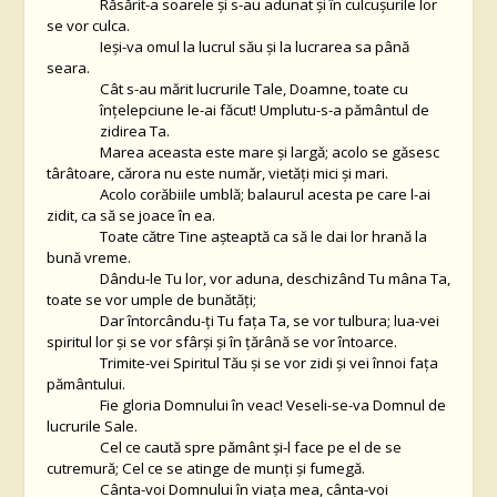
Răsărit-a soarele şi s-au adunat şi în culcuşurile lor
se vor culca.
Ieşi-va omul la lucrul său şi la lucrarea sa până
seara.
Cât s-au mărit lucrurile Tale, Doamne, toate cu
înţelepciune le-ai făcut! Umplutu-s-a pământul de
zidirea Ta.
Marea aceasta este mare şi largă; acolo se găsesc
târâtoare, cărora nu este număr, vietăţi mici şi mari.
Acolo corăbiile umblă; balaurul acesta pe care l-ai
zidit, ca să se joace în ea.
Toate către Tine aşteaptă ca să le dai lor hrană la
bună vreme.
Dându-le Tu lor, vor aduna, deschizând Tu mâna Ta,
toate se vor umple de bunătăţi;
Dar întorcându-ţi Tu faţa Ta, se vor tulbura; lua-vei
spiritul lor şi se vor sfârşi şi în ţărână se vor întoarce.
Trimite-vei Spiritul Tău şi se vor zidi şi vei înnoi faţa
pământului.
Fie gloria Domnului în veac! Veseli-se-va Domnul de
lucrurile Sale.
Cel ce caută spre pământ şi-l face pe el de se
cutremură; Cel ce se atinge de munţi şi fumegă.
Cânta-voi Domnului în viaţa mea, cânta-voi