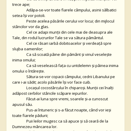
trece ape;
Adăpa-se-vor toate fiarele câmpului, asinii sălbatici
setea îşi vor potoli.
Peste acelea păsările cerului vor locui; din mijlocul
stâncilor vor da glas.
Cel ce adapi munţii din cele mai de deasupra ale
Tale, din rodul lucrurilor Tale se va sătura pământul.
Cel ce răsari iarbă dobitoacelor şi verdeaţă spre
slujba oamenilor;
Ca să scoată pâine din pământ şi vinul veseleşte
inima omului;
Ca să veselească faţa cu untdelemn şi pâinea inima
omului o întăreşte.
Sătura-se-vor copacii câmpului, cedrii Libanului pe
care i-ai sădit; acolo păsările îşi vor face cuib.
Locaşul cocostârcului în chiparoşi. Munţii cei înalţi
adăpost cerbilor stâncile scăpare iepurilor.
Făcut-ai luna spre vremi, soarele şi-a cunoscut
apusul său.
Pus-ai întuneric şi s-a făcut noapte, când vor ieşi
toate fiarele pădurii;
Puii leilor mugesc ca să apuce şi să ceară de la
Dumnezeu mâncarea lor.