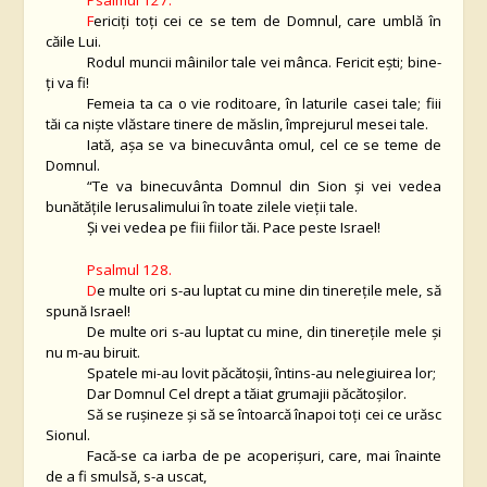
Psalmul 127.
F
ericiţi toţi cei ce se tem de Domnul, care umblă în
căile Lui.
Rodul muncii mâinilor tale vei mânca. Fericit eşti; bine-
ţi va fi!
Femeia ta ca o vie roditoare, în laturile casei tale; fiii
tăi ca nişte vlăstare tinere de măslin, împrejurul mesei tale.
Iată, aşa se va binecuvânta omul, cel ce se teme de
Domnul.
“Te va binecuvânta Domnul din Sion şi vei vedea
bunătăţile Ierusalimului în toate zilele vieţii tale.
Şi vei vedea pe fiii fiilor tăi. Pace peste Israel!
Psalmul 128.
D
e multe ori s-au luptat cu mine din tinereţile mele, să
spună Israel!
De multe ori s-au luptat cu mine, din tinereţile mele şi
nu m-au biruit.
Spatele mi-au lovit păcătoşii, întins-au nelegiuirea lor;
Dar Domnul Cel drept a tăiat grumajii păcătoşilor.
Să se ruşineze şi să se întoarcă înapoi toţi cei ce urăsc
Sionul.
Facă-se ca iarba de pe acoperişuri, care, mai înainte
de a fi smulsă, s-a uscat,