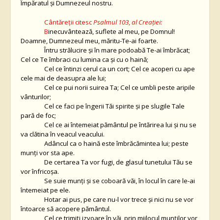
Împăratul şi Dumnezeul nostru.
Cântăreții citesc
Psalmul 103
,
al Creației:
B
inecuvântează, suflete al meu, pe Domnul!
Doamne, Dumnezeul meu, măritu-Te-ai foarte.
Întru strălucire şi în mare podoabă Te-ai îmbrăcat;
Cel ce Te îmbraci cu lumina ca şi cu o haină;
Cel ce întinzi cerul ca un cort; Cel ce acoperi cu ape
cele mai de deasupra ale lui;
Cel ce pui norii suirea Ta; Cel ce umbli peste aripile
vânturilor;
Cel ce faci pe îngerii Tăi spirite şi pe slugile Tale
pară de foc;
Cel ce ai întemeiat pământul pe întărirea lui şi nu se
va clătina în veacul veacului.
Adâncul ca o haină este îmbrăcămintea lui; peste
munţi vor sta ape.
De certarea Ta vor fugi, de glasul tunetului Tău se
vor înfricoşa.
Se suie munţi şi se coboară văi, în locul în care le-ai
întemeiat pe ele.
Hotar ai pus, pe care nu-l vor trece şi nici nu se vor
întoarce să acopere pământul.
Cel ce trimiţi izvoare în văi, prin mijlocul munţilor vor