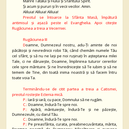
Mărire Tatălui şi Fiului şi Sfântului Spirit.
Şi acum şi pururi şi în vecii vecilor. Amin.
Aliluia! Aliluia! Aliluia!
Preotul se întoarce la Sfânta Masă, împătură
antimisul şi aşază peste el Evanghelia. Apoi citeşte
Rugăciunea a treia a Vecerniei.
Rugăciunea III
D
oamne, Dumnezeul nostru, adu-Ți aminte de noi
păcătoșii și nevrednicii robii Tăi, când chemăm numele Tău
cel sfânt, și să nu ne lași pe noi rușinați în așteptarea milei
Tale, ci ne dăruiește, Doamne, împlinirea tuturor cererilor
cele spre mântuire. Și ne învrednicește să Te iubim și să ne
temem de Tine, din toată inima noastră și să facem întru
toate voia Ta.
Terminându-se de citit partea a treia a Catismei,
preotul rosteşte Ectenia mică.
P.:
Iară şi iară, cu pace, Domnului să ne rugăm.
C.:
Doamne, îndură-Te spre noi.
P.:
Apără, mântuieşte, îndură-Te şi ne păzeşte,
Dumnezeule, cu darul Tău.
C.:
Doamne, îndură-Te spre noi.
P.:
Pe preasfânta, curata, preabinecuvântata, mărita,