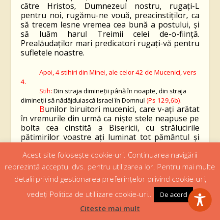
către
H
ristos, Dumnezeul nostru, rugaţi-L
pentru noi, rugămu-ne vouă, preacinstiţilor, ca
să trecem lesne vremea cea bună a postului, şi
să luăm harul Treimii celei de-o-fiinţă.
Prealăudaţilor mari predicatori rugaţi-vă pentru
sufletele noastre.
Apoi, 4 stihiri din Minei, ale
celor 42 de Mucenici
, vers
4
.
Stih:
Din straja dimineţii până în noapte, din straja
dimineţii să nădăjduiască Israel în Domnul
(Ps 129,6b).
B
unilor biruitori mucenici, care v-ați arătat
în vremurile din urmă ca niște stele neapuse pe
bolta cea cinstită a Bisericii, cu strălucirile
pătimirilor voastre ați luminat tot pământul și
ați risipit întunericul înșelăciunii, prealăudaților,
Acest site folosește cookie-uri. Continuarea navigării
iar acum v-ați mutat la strălucirea cea veșnică.
Pentru aceasta dobândindu-vă pe voi buni
reprezintă acceptul dvs. pentru utilizarea lor. Pentru mai multe
ocrotitori ai noștri, săvârșim cu credință
detalii privind gestionarea preferințelor privind cookie-uri,
luminata și sfințita voastră pomenire
.
vedeți Politica de utillizare cookie-uri..
De acord
Stih:
Că la Domnul este mila şi multă mântuire la El; şi
Citeste mai mult
El va mântui pe Israel de toate fărădelegile lui
(Ps 129,7-8)
.