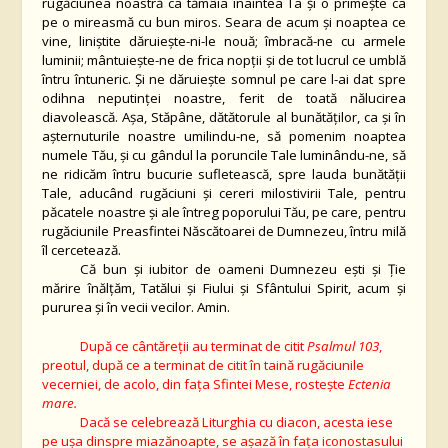
rugăciunea noastră ca tămâia înaintea Ta și o primește ca
pe o mireasmă cu bun miros. Seara de acum și noaptea ce
vine, liniștite dăruiește-ni-le nouă; îmbracă-ne cu armele
luminii; mântuiește-ne de frica nopții și de tot lucrul ce umblă
întru întuneric. Și ne dăruiește somnul pe care l-ai dat spre
odihna neputinței noastre, ferit de toată nălucirea
diavolească. Așa, Stăpâne, dătătorule al bunătăților, ca și în
așternuturile noastre umilindu-ne, să pomenim noaptea
numele Tău, și cu gândul la poruncile Tale luminându-ne, să
ne ridicăm întru bucurie sufletească, spre lauda bunătății
Tale, aducând rugăciuni și cereri milostivirii Tale, pentru
păcatele noastre și ale întreg poporului Tău, pe care, pentru
rugăciunile Preasfintei Născătoarei de Dumnezeu, întru milă
îl cercetează.
Că bun și iubitor de oameni Dumnezeu ești și Ție
mărire înălțăm, Tatălui și Fiului și Sfântului Spirit, acum și
pururea și în vecii vecilor. Amin.
După ce cântăreții au terminat de citit
Psalmul 103
,
preotul, după ce a terminat de citit în taină rugăciunile
vecerniei, de acolo, din fața Sfintei Mese, rostește
Ectenia
mare.
Dacă se celebrează Liturghia cu diacon, acesta iese
pe uşa dinspre miazănoapte, se aşază în faţa iconostasului