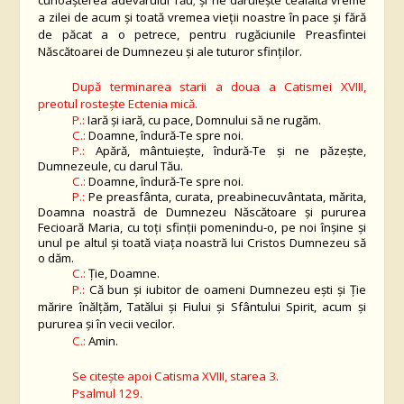
cunoașterea adevărului Tău; și ne dăruiește cealaltă vreme
a zilei de acum și toată vremea vieții noastre în pace și fără
de păcat a o petrece, pentru rugăciunile Preasfintei
Născătoarei de Dumnezeu și ale tuturor sfinților.
După terminarea starii a doua a Catismei XVIII,
preotul rosteşte Ectenia mică.
P.:
Iară şi iară, cu pace, Domnului să ne rugăm.
C.:
Doamne, îndură-Te spre noi.
P.:
Apără, mântuieşte, îndură-Te şi ne păzeşte,
Dumnezeule, cu darul Tău.
C.:
Doamne, îndură-Te spre noi.
P.:
Pe preasfânta, curata, preabinecuvântata, mărita,
Doamna noastră de Dumnezeu Născătoare şi pururea
Fecioară Maria, cu toţi sfinţii pomenindu-o, pe noi înşine şi
unul pe altul şi toată viaţa noastră lui Cristos Dumnezeu să
o dăm.
C.:
Ţie, Doamne.
P.:
Că bun și iubitor de oameni Dumnezeu ești și Ție
mărire înălțăm, Tatălui și Fiului și Sfântului Spirit, acum și
pururea și în vecii vecilor.
C.:
Amin.
Se citeşte apoi Catisma XVIII, starea 3.
Psalmul 129.