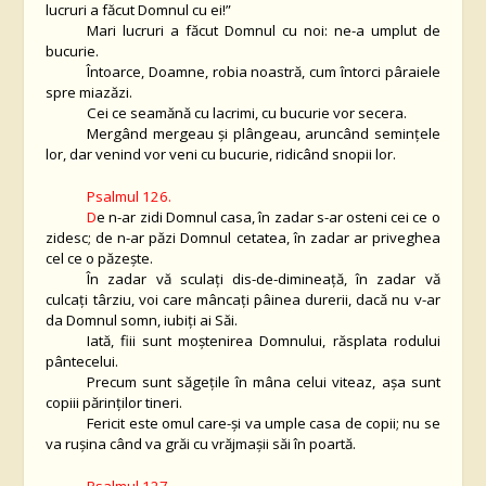
lucruri a făcut Domnul cu ei!”
Mari lucruri a făcut Domnul cu noi: ne-a umplut de
bucurie.
Întoarce, Doamne, robia noastră, cum întorci pâraiele
spre miazăzi.
Cei ce seamănă cu lacrimi, cu bucurie vor secera.
Mergând mergeau şi plângeau, aruncând seminţele
lor, dar venind vor veni cu bucurie, ridicând snopii lor.
Psalmul 126.
D
e n-ar zidi Domnul casa, în zadar s-ar osteni cei ce o
zidesc; de n-ar păzi Domnul cetatea, în zadar ar priveghea
cel ce o păzeşte.
În zadar vă sculaţi dis-de-dimineaţă, în zadar vă
culcaţi târziu, voi care mâncaţi pâinea durerii, dacă nu v-ar
da Domnul somn, iubiţi ai Săi.
Iată, fiii sunt moştenirea Domnului, răsplata rodului
pântecelui.
Precum sunt săgeţile în mâna celui viteaz, aşa sunt
copiii părinţilor tineri.
Fericit este omul care-şi va umple casa de copii; nu se
va ruşina când va grăi cu vrăjmaşii săi în poartă.