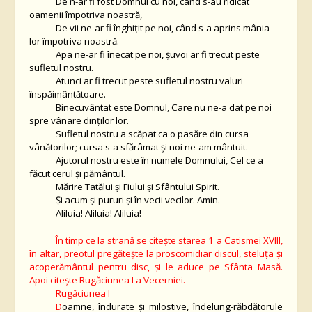
De n-ar fi fost Domnul cu noi, când s-au ridicat
oamenii împotriva noastră,
De vii ne-ar fi înghiţit pe noi, când s-a aprins mânia
lor împotriva noastră.
Apa ne-ar fi înecat pe noi, şuvoi ar fi trecut peste
sufletul nostru.
Atunci ar fi trecut peste sufletul nostru valuri
înspăimântătoare.
Binecuvântat este Domnul, Care nu ne-a dat pe noi
spre vânare dinţilor lor.
Sufletul nostru a scăpat ca o pasăre din cursa
vânătorilor; cursa s-a sfărâmat şi noi ne-am mântuit.
Ajutorul nostru este în numele Domnului, Cel ce a
făcut cerul şi pământul.
Mărire Tatălui şi Fiului şi Sfântului Spirit.
Şi acum şi pururi şi în vecii vecilor. Amin.
Aliluia! Aliluia! Aliluia!
În timp ce la strană se citeşte starea 1 a Catismei XVIII,
în altar, preotul pregăteşte la proscomidiar discul, steluţa şi
acoperământul pentru disc, şi le aduce pe Sfânta Masă.
Apoi citeşte Rugăciunea I a Vecerniei.
Rugăciunea I
D
oamne, îndurate și milostive, îndelung-răbdătorule