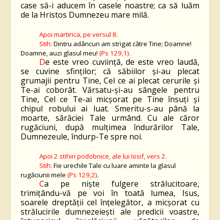
case să-i aducem în casele noastre; ca să luăm
de la
H
ristos Dumnezeu mare milă.
Apoi martirica, pe versul 8.
Stih:
Dintru adâncuri am strigat către Tine; Doamne!
Doamne, auzi glasul meu!
(Ps 129,1).
D
e este vreo cuviinţă, de este vreo laudă,
se cuvine sfinţilor; că săbiilor şi-au plecat
grumajii pentru Tine, Cel ce ai plecat cerurile şi
Te-ai coborât. Vărsatu-şi-au sângele pentru
Tine, Cel ce Te-ai micşorat pe Tine însuţi şi
chipul robului ai luat. Smeritu-s-au până la
moarte, sărăciei Tale urmând. Cu ale căror
rugăciuni, după mulţimea îndurărilor Tale,
Dumnezeule, îndurp-Te spre noi.
Apoi 2 stihiri podobnice, ale lui Iosif, vers 2.
Stih:
Fie urechile Tale cu luare aminte la glasul
rugăciunii mele
(Ps 129,2)
.
C
a pe nişte fulgere strălucitoare,
trimiţându-vă pe voi în toată lumea, Isus,
soarele dreptăţii cel înţelegător, a micşorat cu
strălucirile dumnezeieşti ale predicii voastre,