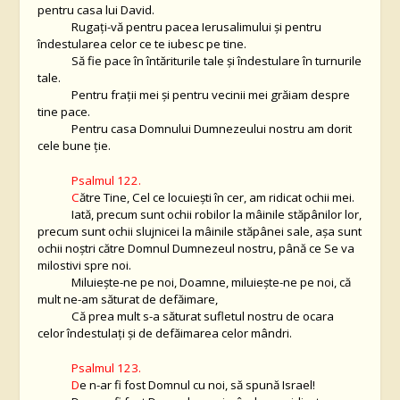
pentru casa lui David.
Rugaţi-vă pentru pacea Ierusalimului şi pentru
îndestularea celor ce te iubesc pe tine.
Să fie pace în întăriturile tale şi îndestulare în turnurile
tale.
Pentru fraţii mei şi pentru vecinii mei grăiam despre
tine pace.
Pentru casa Domnului Dumnezeului nostru am dorit
cele bune ţie.
Psalmul 122.
C
ătre Tine, Cel ce locuieşti în cer, am ridicat ochii mei.
Iată, precum sunt ochii robilor la mâinile stăpânilor lor,
precum sunt ochii slujnicei la mâinile stăpânei sale, aşa sunt
ochii noştri către Domnul Dumnezeul nostru, până ce Se va
milostivi spre noi.
Miluieşte-ne pe noi, Doamne, miluieşte-ne pe noi, că
mult ne-am săturat de defăimare,
Că prea mult s-a săturat sufletul nostru de ocara
celor îndestulaţi şi de defăimarea celor mândri.
Psalmul 123.
D
e n-ar fi fost Domnul cu noi, să spună Israel!