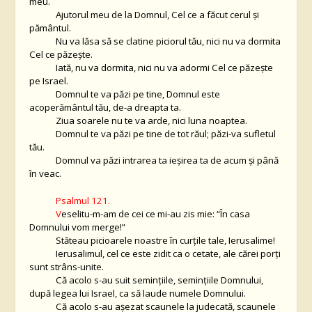
meu.
Ajutorul meu de la Domnul, Cel ce a făcut cerul şi
pământul.
Nu va lăsa să se clatine piciorul tău, nici nu va dormita
Cel ce păzeşte.
Iată, nu va dormita, nici nu va adormi Cel ce păzeşte
pe Israel.
Domnul te va păzi pe tine, Domnul este
acoperământul tău, de-a dreapta ta.
Ziua soarele nu te va arde, nici luna noaptea.
Domnul te va păzi pe tine de tot răul; păzi-va sufletul
tău.
Domnul va păzi intrarea ta ieşirea ta de acum şi până
în veac.
Psalmul 121.
V
eselitu-m-am de cei ce mi-au zis mie: “În casa
Domnului vom merge!”
Stăteau picioarele noastre în curţile tale, Ierusalime!
Ierusalimul, cel ce este zidit ca o cetate, ale cărei porţi
sunt strâns-unite.
Că acolo s-au suit seminţiile, seminţiile Domnului,
după legea lui Israel, ca să laude numele Domnului.
Că acolo s-au aşezat scaunele la judecată, scaunele