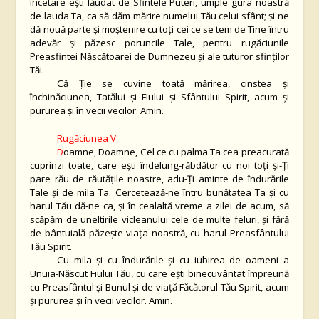
încetare ești lăudat de Sfintele Puteri, umple gura noastră
de lauda Ta, ca să dăm mărire numelui Tău celui sfânt; și ne
dă nouă parte și moștenire cu toți cei ce se tem de Tine întru
adevăr și păzesc poruncile Tale, pentru rugăciunile
Preasfintei Născătoarei de Dumnezeu și ale tuturor sfinților
Tăi.
Că Ție se cuvine toată mărirea, cinstea și
închinăciunea, Tatălui și Fiului și Sfântului Spirit, acum și
pururea și în vecii vecilor. Amin.
Rugăciunea V
D
oamne, Doamne, Cel ce cu palma Ta cea preacurată
cuprinzi toate, care ești îndelung-răbdător cu noi toți și-Ți
pare rău de răutățile noastre, adu-Ți aminte de îndurările
Tale și de mila Ta. Cercetează-ne întru bunătatea Ta și cu
harul Tău dă-ne ca, și în cealaltă vreme a zilei de acum, să
scăpăm de uneltirile vicleanului cele de multe feluri, și fără
de bântuială păzește viața noastră, cu harul Preasfântului
Tău Spirit.
Cu mila și cu îndurările și cu iubirea de oameni a
Unuia-Născut Fiului Tău, cu care ești binecuvântat împreună
cu Preasfântul și Bunul și de viață Făcătorul Tău Spirit, acum
și pururea și în vecii vecilor. Amin.