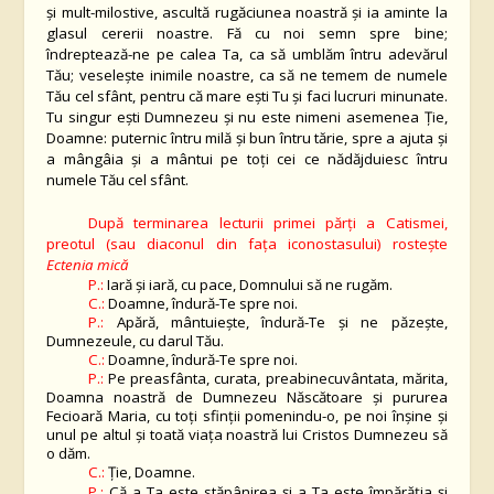
și mult-milostive, ascultă rugăciunea noastră și ia aminte la
glasul cererii noastre. Fă cu noi semn spre bine;
îndreptează-ne pe calea Ta, ca să umblăm întru adevărul
Tău; veselește inimile noastre, ca să ne temem de numele
Tău cel sfânt, pentru că mare ești Tu și faci lucruri minunate.
Tu singur ești Dumnezeu și nu este nimeni asemenea Ție,
Doamne: puternic întru milă și bun întru tărie, spre a ajuta și
a mângâia și a mântui pe toți cei ce nădăjduiesc întru
numele Tău cel sfânt.
După terminarea lecturii primei părţi a Catismei,
preotul (sau diaconul din faţa iconostasului) rosteşte
Ectenia mică
P.:
Iară şi iară, cu pace, Domnului să ne rugăm.
C.:
Doamne, îndură-Te spre noi.
P.:
Apără, mântuieşte, îndură-Te şi ne păzeşte,
Dumnezeule, cu darul Tău.
C.:
Doamne, îndură-Te spre noi.
P.:
Pe preasfânta, curata, preabinecuvântata, mărita,
Doamna noastră de Dumnezeu Născătoare şi pururea
Fecioară Maria, cu toţi sfinţii pomenindu-o, pe noi înşine şi
unul pe altul şi toată viaţa noastră lui Cristos Dumnezeu să
o dăm.
C.:
Ţie, Doamne.
P.:
Că a Ta este stăpânirea și a Ta este împărăția și