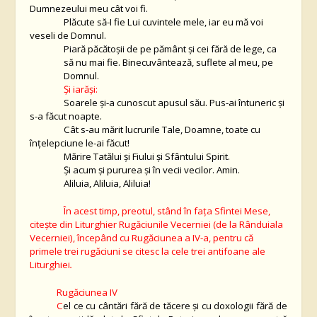
Dumnezeului meu cât voi fi.
Plăcute să-I fie Lui cuvintele mele, iar eu mă voi
veseli de Domnul.
Piară păcătoşii de pe pământ şi cei fără de lege, ca
să nu mai fie. Binecuvântează, suflete al meu, pe
Domnul.
Și iarăși:
Soarele şi-a cunoscut apusul său. Pus-ai întuneric şi
s-a făcut noapte.
Cât s-au mărit lucrurile Tale, Doamne, toate cu
înţelepciune le-ai făcut!
Mărire Tatălui și Fiului și Sfântului Spirit.
Și acum și pururea și în vecii vecilor. Amin.
Aliluia, Aliluia, Aliluia!
În acest timp, preotul, stând în faţa Sfintei Mese,
citeşte din Liturghier Rugăciunile Vecerniei (de la Rânduiala
Vecerniei), începând cu Rugăciunea a IV-a, pentru că
primele trei rugăciuni se citesc la cele trei antifoane ale
Liturghiei
.
Rugăciunea IV
C
el ce cu cântări fără de tăcere și cu doxologii fără de