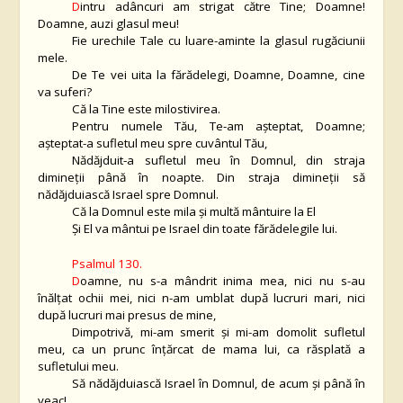
D
intru adâncuri am strigat către Tine; Doamne!
Doamne, auzi glasul meu!
Fie urechile Tale cu luare-aminte la glasul rugăciunii
mele.
De Te vei uita la fărădelegi, Doamne, Doamne, cine
va suferi?
Că la Tine este milostivirea.
Pentru numele Tău, Te-am aşteptat, Doamne;
aşteptat-a sufletul meu spre cuvântul Tău,
Nădăjduit-a sufletul meu în Domnul, din straja
dimineţii până în noapte. Din straja dimineţii să
nădăjduiască Israel spre Domnul.
Că la Domnul este mila şi multă mântuire la El
Şi El va mântui pe Israel din toate fărădelegile lui.
Psalmul 130.
D
oamne, nu s-a mândrit inima mea, nici nu s-au
înălţat ochii mei, nici n-am umblat după lucruri mari, nici
după lucruri mai presus de mine,
Dimpotrivă, mi-am smerit şi mi-am domolit sufletul
meu, ca un prunc înţărcat de mama lui, ca răsplată a
sufletului meu.
Să nădăjduiască Israel în Domnul, de acum şi până în
veac!