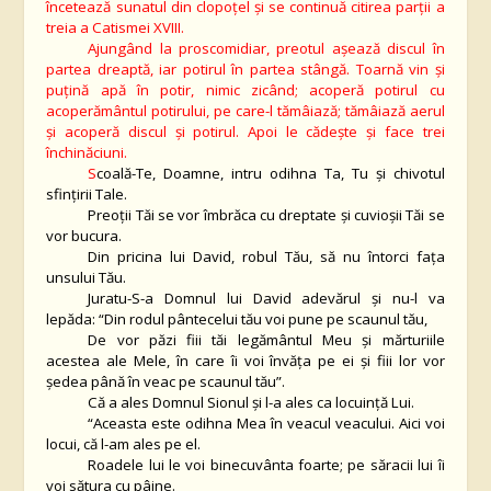
încetează sunatul din clopoţel şi se continuă citirea parţii a
treia a Catismei XVIII.
Ajungând la proscomidiar, preotul aşează discul în
partea dreaptă, iar potirul în partea stângă. Toarnă vin şi
puţină apă în potir, nimic zicând; acoperă potirul cu
acoperământul potirului, pe care-l tămâiază; tămâiază aerul
şi acoperă discul şi potirul. Apoi le cădeşte şi face trei
închinăciuni.
S
coală-Te, Doamne, intru odihna Ta, Tu şi chivotul
sfinţirii Tale.
Preoţii Tăi se vor îmbrăca cu dreptate şi cuvioşii Tăi se
vor bucura.
Din pricina lui David, robul Tău, să nu întorci faţa
unsului Tău.
Juratu-S-a Domnul lui David adevărul şi nu-l va
lepăda: “Din rodul pântecelui tău voi pune pe scaunul tău,
De vor păzi fiii tăi legământul Meu şi mărturiile
acestea ale Mele, în care îi voi învăţa pe ei şi fiii lor vor
şedea până în veac pe scaunul tău”.
Că a ales Domnul Sionul şi l-a ales ca locuinţă Lui.
“Aceasta este odihna Mea în veacul veacului. Aici voi
locui, că l-am ales pe el.
Roadele lui le voi binecuvânta foarte; pe săracii lui îi
voi sătura cu pâine.