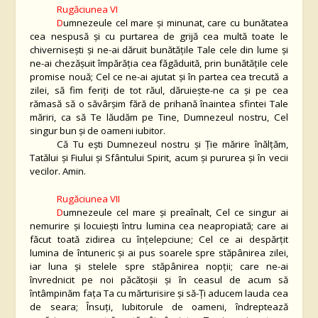
Rugăciunea VI
D
umnezeule cel mare și minunat, care cu bunătatea
cea nespusă și cu purtarea de grijă cea multă toate le
chivernisești și ne-ai dăruit bunătățile Tale cele din lume și
ne-ai chezășuit împărăția cea făgăduită, prin bunătățile cele
promise nouă; Cel ce ne-ai ajutat și în partea cea trecută a
zilei, să fim feriți de tot răul, dăruiește-ne ca și pe
cea
rămasă să o săvârșim fără de prihană înaintea sfintei Tale
măriri, ca să Te lăudăm pe Tine, Dumnezeul nostru, Cel
singur bun și de oameni iubitor.
Că Tu ești Dumnezeul nostru și Ție mărire înălțăm,
Tatălui și Fiului și Sfântului Spirit, acum și pururea și în vecii
vecilor. Amin.
Rugăciunea VII
D
umnezeule cel mare și preaînalt, Cel ce singur ai
nemurire și locuiești întru lumina cea neapropiată; care ai
făcut toată zidirea cu înțelepciune; Cel ce ai despărțit
lumina de întuneric și ai pus soarele spre stăpânirea zilei,
iar luna și stelele spre stăpânirea nopții; care ne-ai
învrednicit pe noi păcătoșii și în ceasul de acum să
întâmpinăm fața Ta cu mărturisire și să-Ți aducem lauda cea
de seara; Însuți, Iubitorule de oameni, îndreptează