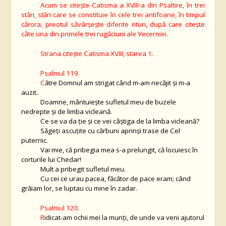
Acum se citeşte Catisma a XVIII-a din Psaltire, în trei
stări, stări care se constituie în cele trei antifoane, în timpul
cărora, preotul săvârşeşte diferite rituri, după care citeşte
câte una din primele trei rugăciuni ale Vecerniei.
Strana citeşte Catisma XVIII, starea 1.
Psalmul 119.
C
ătre Domnul am strigat când m-am necăjit şi m-a
auzit.
Doamne, mântuieşte sufletul meu de buzele
nedrepte şi de limba vicleană.
Ce se va da ţie şi ce vei câştiga de la limba vicleană?
Săgeţi ascuţite cu cărbuni aprinşi trase de Cel
puternic.
Vai mie, că pribegia mea s-a prelungit, că locuiesc în
corturile lui Chedar!
Mult a pribegit sufletul meu.
Cu cei ce urau pacea, făcător de pace eram; când
grăiam lor, se luptau cu mine în zadar.
Psalmul 120.
R
idicat-am ochii mei la munţi, de unde va veni ajutorul