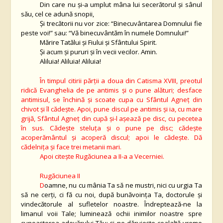
Din care nu şi-a umplut mâna lui secerătorul şi sânul
său, cel ce adună snopii,
Şi trecătorii nu vor zice: “Binecuvântarea Domnului fie
peste voi!” sau: “Vă binecuvântăm în numele Domnului!”
Mărire Tatălui şi Fiului şi Sfântului Spirit.
Şi acum şi pururi şi în vecii vecilor. Amin.
Aliluia! Aliluia! Aliluia!
În timpul citirii părţii a doua din Catisma XVIII, preotul
ridică Evanghelia de pe antimis şi o pune alături; desface
antimisul, se închină şi scoate cupa cu Sfântul Agneţ din
chivot şi îl cădeşte. Apoi, pune discul pe antimis şi ia, cu mare
grijă, Sfântul Agneţ din cupă şi-l aşează pe disc, cu pecetea
în sus. Cădeşte steluţa şi o pune pe disc; cădeşte
acoperământul şi acoperă discul; apoi le cădeşte. Dă
cădelniţa şi face trei metanii mari.
Apoi citeşte Rugăciunea a II-a a Vecerniei.
Rugăciunea II
D
oamne, nu cu mânia Ta să ne mustri, nici cu urgia Ta
să ne cerți, ci fă cu noi, după bunăvoința Ta, doctorule și
vindecătorule al sufletelor noastre. Îndreptează-ne la
limanul voii Tale; luminează ochii inimilor noastre spre