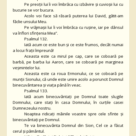
Pe preoţii lui îi voi îmbrăca cu izbăvire şi cuvioşii lui cu
bucurie se vor bucura.
Acolo voi face să răsară puterea lui David, gătit-am
făclie unsului Meu.
Pe vrăjmaşii lui îi voi îmbrăca cu ruşine, iar pe dânsul
va înflori sfinţenia Mea”.
Psalmul 132.
Iată acum ce este bun şi ce este frumos, decât numai
a locui fraţii împreună!
Aceasta este ca mirul pe cap, care se coboară pe
barbă, pe barba lui Aaron, care se coboară pe marginea
veşmintelor lui.
Aceasta este ca roua Ermonului, ce se coboară pe
munţii Sionului, că unde este unire acolo a poruncit Domnul
binecuvântarea şi viaţa până în veac.
Psalmul 133.
Iată acum binecuvântaţi pe Domnul toate slugile
Domnului, care staţi în casa Domnului, în curţile casei
Dumnezeului nostru.
Noaptea ridicaţi mâinile voastre spre cele sfinte şi
binecuvântaţi pe Domnul.
Te va binecuvânta Domnul din Sion, Cel ce a făcut
cerul şi pământul.