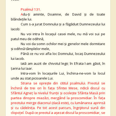
Psalmul 131.
A
du-ţi aminte, Doamne, de David şi de toate
blândeţile lui.
Cum s-a jurat Domnului şi a făgăduit Dumnezeului lui
Iacob:
Nu voi intra în locaşul casei mele, nu mă voi sui pe
patul meu de odihnă,
Nu voi da somn ochilor mei şi genelor mele dormitare
şi odihnă tâmplelor mele,
Până ce nu voi afla loc Domnului, locaş Dumnezeului
lui Iacob.
Iată am auzit de chivotul legii; în Efrata l-am găsit, în
ţarina lui Iaar.
Intra-vom în locaşurile Lui, închina-ne-vom la locul
unde au stat picioarele Lui.
Strana se opreşte din cititul psalmului. Preotul se
închină de trei ori în faţa Sfintei Mese, ridică discul cu
Sfântul Agneţ la nivelul frunţii şi ocoleşte Sfânta Masă prin
partea dinspre miazăzi, mergând la proscomidiar. În
faţa
preotului merge diaconul (dacă este), cu lumânarea aprinsă
şi cu cădelniţa. Pe tot acest parcurs, îngrijitorul sună din
clopoţel. După ce preotul a aşezat discul la proscomidiar, se