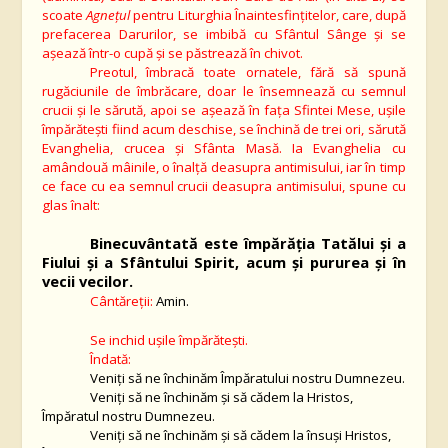
scoate
Agneţul
pentru Liturghia Înaintesfinţitelor, care, după
prefacerea Darurilor, se imbibă cu Sfântul Sânge şi se
aşează într-o cupă şi se păstrează în chivot.
Preotul, îmbracă toate ornatele, fără să spună
rugăciunile de îmbrăcare, doar le însemnează cu semnul
crucii şi le sărută, apoi se aşează în faţa Sfintei Mese, uşile
împărăteşti fiind acum deschise, se închină de trei ori, sărută
Evanghelia, crucea şi Sfânta Masă. Ia Evanghelia cu
amândouă mâinile, o înalţă deasupra antimisului, iar în timp
ce face cu ea semnul crucii deasupra antimisului, spune cu
glas înalt:
Binecuvântată este împărăţia Tatălui şi a
Fiului şi a Sfântului Spirit, acum şi pururea şi în
vecii vecilor.
Cântăreţii:
Amin.
Se inchid uşile împărăteşti.
Îndată:
Veniţi să ne închinăm Împăratului nostru Dumnezeu.
Veniţi să ne închinăm şi să cădem la Hristos,
Împăratul nostru Dumnezeu.
Veniţi să ne închinăm şi să cădem la însuşi Hristos,