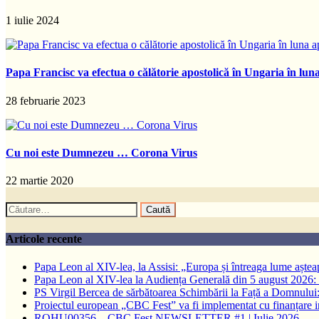
1 iulie 2024
Papa Francisc va efectua o călătorie apostolică în Ungaria în luna
28 februarie 2023
Cu noi este Dumnezeu … Corona Virus
22 martie 2020
Caută
după:
Articole recente
Papa Leon al XIV-lea, la Assisi: „Europa și întreaga lume așteapt
Papa Leon al XIV-lea la Audiența Generală din 5 august 2026: Euh
PS Virgil Bercea de sărbătoarea Schimbării la Față a Domnului:
Proiectul european „CBC Fest” va fi implementat cu finanțare
ROHU00356 – CBC Fest NEWSLETTER #1 | Iulie 2026