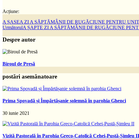
Acțiune:
A ȘASEA ZI A SĂPTĂMÂNII DE RUGĂCIUNE PENTRU UNI
Următorul
A ȘAPTE ZI A SĂPTĂMÂNII DE RUGĂCIUNE PENT
Despre autor
Biroul de Presă
postări asemănatoare
Prima Spovadă și Împărtășanie solemnă în parohia Ghenci
30 iunie 2021
Vizită Pastorală în Parohia Greco-Catolică Cehei-Pustă-Șimleu I