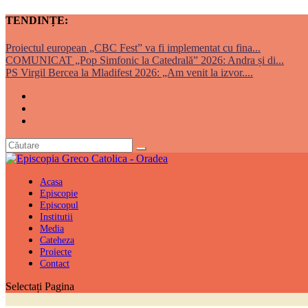
TENDINȚE:
Proiectul european „CBC Fest” va fi implementat cu fina...
COMUNICAT „Pop Simfonic la Catedrală” 2026: Andra și di...
PS Virgil Bercea la Mladifest 2026: „Am venit la izvor....
Acasa
Episcopie
Episcopul
Institutii
Media
Cateheza
Proiecte
Contact
Selectați Pagina