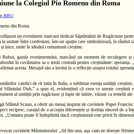
niune la Colegiul Pio Romeno din Roma
iri BRU
desfășurat un eveniment marcant dedicat Săptămânii de Rugăciune pentru 
la unitate între confesiuni, într-un spațiu care simbolizează, la rândul său
și laice, unite în idealul comuniunii creștine.
l Buboi, gazda evenimentului, marcând un moment de reculegere și r
ordat în cuvântarea sa o temă centrală pentru creștinătate: speranța. 
 afirmat acesta. Mesajul său a invitat la o reflecție asupra rolului speranț
omânilor catolici de rit latin în Italia, a subliniat esența unității creș
al Sfântului Duh,” a spus el, evidențiind că ceea ce unește creștinii e
strument al unității prin rugăciune și fapte de iubire, văzute ca temelii 
fântul Scaun, a oferit un mesaj inspirat de cuvintele Papei Francisc: 
spect reciproc, curajul de a accepta diferențele și dorința sinceră de a î
ței. „Unitatea poate fi îndeplinită dacă creștinismul este privit în dimen
 evocat cuvintele Mântuitorului: „Să fim una, așa cum ne dorește Hristos.”