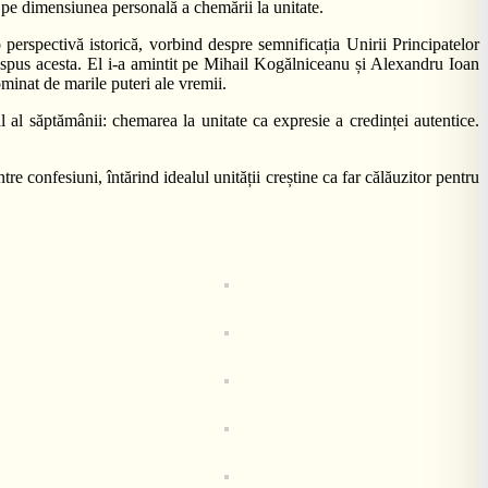
t pe dimensiunea personală a chemării la unitate.
perspectivă istorică, vorbind despre semnificația Unirii Principatelor
a spus acesta. El i-a amintit pe Mihail Kogălniceanu și Alexandru Ioan
dominat de marile puteri ale vremii.
 al săptămânii: chemarea la unitate ca expresie a credinței autentice.
onfesiuni, întărind idealul unității creștine ca far călăuzitor pentru