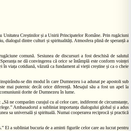
Unitatea Creștinilor și a Unirii Principatelor Române. Prin rugăciuni
, dialogul dintre culturi și spiritualități. Atmosfera plină de speranță a
ugăciune comună. Sesiunea de discursuri a fost deschisă de salutul
„Speranța ne dă convingerea că orice se întâmplă este conform voinței
ei în viața cotidiană, văzută ca fundament al vieții creștine și ca o cheie
tine, inspirându-se din modul în care Dumnezeu i-a adunat pe apostoli sub
ste mai puternic decât orice diferență. Mesajul său a fost un apel la
ale comuniunii dorite de Dumnezeu în lume.
„Să ne comparăm curajul cu al celor care, indiferent de circumstanțe,
nțelege.” Ambasadorul a subliniat importanța dialogului global și a adus
siunea sa universală și spirituală. Numai cooperarea reciprocă și practică
 El a subliniat bucuria de a aminti figurile celor care au lucrat pentru