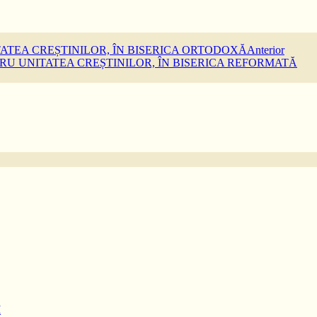
TATEA CREȘTINILOR, ÎN BISERICA ORTODOXĂ
Anterior
RU UNITATEA CREȘTINILOR, ÎN BISERICA REFORMATĂ
I