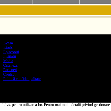
Acasa
Istoric
Episcopul
Institutii
Media
Cateheza
Parteneri
Contact
Politică confidențialitate
l dvs. pentru utilizarea lor. Pentru mai multe detalii privind gestionarea 