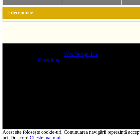
« decembrie
Designed by
Web Design 4Us
Consulting
|
Acest site folosește cookie-uri. Continuarea navigării reprezintă acceptu
uri..
De acord
Citeste mai mult