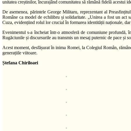
unitatea creștinilor, încurajând comunitatea să rămână fidelă acestui i
De asemenea, părintele George Militaru, reprezentant al Preasfințitul
Române ca model de echilibru și solidaritate. „Unirea a fost un act s
Cuza, evidențiind rolul lor crucial în formarea identității naționale, dar 
Evenimentul s-a încheiat într-o atmosferă de comuniune profundă, în c
Rugăciunile și discursurile au transmis un mesaj puternic de pace și soli
Acest moment, desfășurat în inima Romei, la Colegiul Român, rămâne un
generațiile viitoare.
Ștefana Chiriloaei