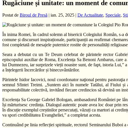
Rugăciune și unitate: un moment de comu
Postat de
Biroul de Presă
|
ian. 25, 2025
|
De Actualitate
,
Speciale
,
St
În inima Romei, în cadrul solemn al bisericii Colegiului Român, s-a 
comune și discursuri inspiraționale, participanții au reafirmat chemarea 
fost completată de mesajele puternice rostite de personalități religioase 
Seara a debutat cu un Te Deum celebrat de părintele rector Gabrie
episcopului auxiliar de Roma, Excelența Sa Benoni Ambarus, care a ab
lui Dumnezeu, iar surprizele vieții noastre sunt, de fapt, istoria Lui,” a
a înțelegerii încercărilor și binecuvântărilor.
Părintele Isidor Iacovici, noul coordonator naţional pentru pastoraţia r
semnul Sfintei Treimi. „Suntem aici în numele Tatălui, al Fiului și 
responsabilitate colectivă, invitând fiecare credincios să devină un in
Excelența Sa George Gabriel Bologan, ambasadorul României pe lângă S
își mărturisesc credința. Dialogul autentic poate avea loc doar prin re
în discuție exemplul creștinilor persecutați, văzuți ca martori ai credin
va spori credibilitatea Evangheliei,” a completat acesta.
Continuând pe linia reflecției spirituale, rectorul Seminarului Buboi a