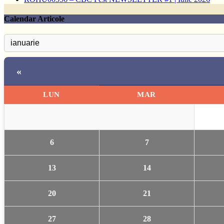
Calendar Articole
«
LUN
MAR
6
7
13
14
20
21
27
28