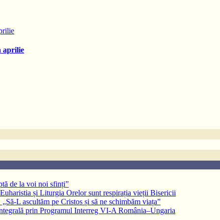
 aprilie
ă de la voi noi sfinți”
aristia și Liturgia Orelor sunt respirația vieții Bisericii
 „Să-L ascultăm pe Cristos și să ne schimbăm viața”
 integrală prin Programul Interreg VI-A România–Ungaria