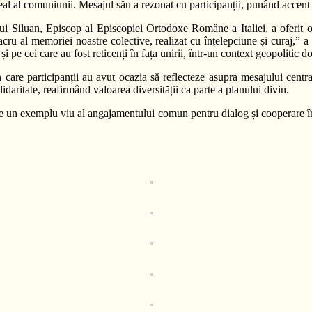
deal al comuniunii. Mesajul său a rezonat cu participanții, punând accen
ui Siluan, Episcop al Episcopiei Ortodoxe Române a Italiei, a oferit o 
acru al memoriei noastre colective, realizat cu înțelepciune și curaj,” 
și pe cei care au fost reticenți în fața unirii, într-un context geopolitic 
are participanții au avut ocazia să reflecteze asupra mesajului central
daritate, reafirmând valoarea diversității ca parte a planului divin.
 exemplu viu al angajamentului comun pentru dialog și cooperare între c