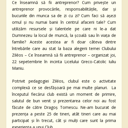
Ce înseamnă să fii antreprenor? Cum privește un
antreprenor provocările, responsabilitățile, dar și
bucuriile din munca sa de zi cu zi? Cum faci să așezi
omul și nu numai banii în centrul afacerii tale? Cum
utilizăm resursele și talentele pe care ni le-a dat
Dumnezeu la locul de muncă, la școală sau în viața de
familie? Aceste acestea ar fi doar câteva dintre
întrebările care au stat la baza alegerii temei Clubului
Ziléos – Ce înseamnă să fii antreprenor – organizat joi,
22 sepetembrie în incinta Licelului Greco-Catolic Iuliu
Maniu.
Potrivit pedagogiei Ziléos, clubul este o activitate
complexă ce se desfășoară pe mai multe planuri. La
începutul fiecărui club există un moment de primire,
salutul de bun venit și prezentarea celor noi au fost
făcute de către Dragoș Tomescu. Ne-am bucurat de
prezența a peste 25 de tineri, atât tineri care au mai
participat și în trecut, cât și mulți care sunt la prima
experiența a unui Club.