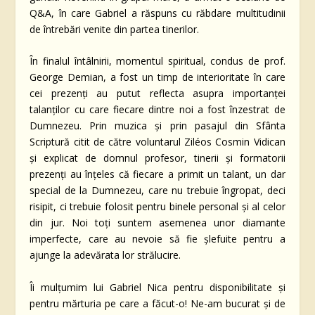
Q&A, în care Gabriel a răspuns cu răbdare multitudinii
de întrebări venite din partea tinerilor.
În finalul întâlnirii, momentul spiritual, condus de prof.
George Demian, a fost un timp de interioritate în care
cei prezenți au putut reflecta asupra importanței
talanților cu care fiecare dintre noi a fost înzestrat de
Dumnezeu. Prin muzica și prin pasajul din Sfânta
Scriptură citit de către voluntarul Ziléos Cosmin Vidican
și explicat de domnul profesor, tinerii și formatorii
prezenți au înțeles că fiecare a primit un talant, un dar
special de la Dumnezeu, care nu trebuie îngropat, deci
risipit, ci trebuie folosit pentru binele personal și al celor
din jur. Noi toți suntem asemenea unor diamante
imperfecte, care au nevoie să fie șlefuite pentru a
ajunge la adevărata lor strălucire.
Îi mulțumim lui Gabriel Nica pentru disponibilitate și
pentru mărturia pe care a făcut-o! Ne-am bucurat și de