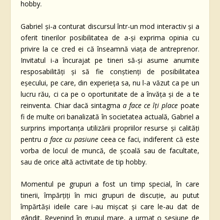
hobby.
Gabriel și-a conturat discursul într-un mod interactiv și a
oferit tinerilor posibilitatea de a-și exprima opinia cu
privire la ce cred ei că înseamnă viața de antreprenor.
Invitatul i-a încurajat pe tineri să-și asume anumite
resposabilități și să fie conștienți de posibilitatea
eșecului, pe care, din experieța sa, nu l-a văzut ca pe un
lucru rău, ci ca pe o oportunitate de a învăța și de a te
reinventa. Chiar dacă sintagma
a face ce îți place
poate
fi de multe ori banalizată în societatea actuală, Gabriel a
surprins importanța utilizării propriilor resurse și calități
pentru
a face cu pasiune
ceea ce faci, indiferent că este
vorba de locul de muncă, de școală sau de facultate,
sau de orice altă activitate de tip hobby.
Momentul pe grupuri a fost un timp special, în care
tinerii, împărțiți în mici grupuri de discuție, au putut
împărtăși ideile care i-au mișcat și care le-au dat de
gândit. Revenind în grupul mare, a urmat o sesiune de