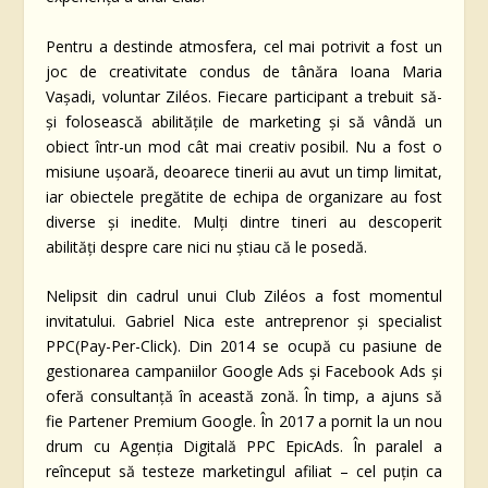
Pentru a destinde atmosfera, cel mai potrivit a fost un
joc de creativitate condus de tânăra Ioana Maria
Vașadi, voluntar Ziléos. Fiecare participant a trebuit să-
și folosească abilitățile de marketing și să vândă un
obiect într-un mod cât mai creativ posibil. Nu a fost o
misiune ușoară, deoarece tinerii au avut un timp limitat,
iar obiectele pregătite de echipa de organizare au fost
diverse și inedite. Mulți dintre tineri au descoperit
abilități despre care nici nu știau că le posedă.
Nelipsit din cadrul unui Club Ziléos a fost momentul
invitatului. Gabriel Nica este antreprenor și specialist
PPC(Pay-Per-Click). Din 2014 se ocupă cu pasiune de
gestionarea campaniilor Google Ads și Facebook Ads și
oferă consultanță în această zonă. În timp, a ajuns să
fie Partener Premium Google. În 2017 a pornit la un nou
drum cu Agenția Digitală PPC EpicAds. În paralel a
reînceput să testeze marketingul afiliat – cel puțin ca