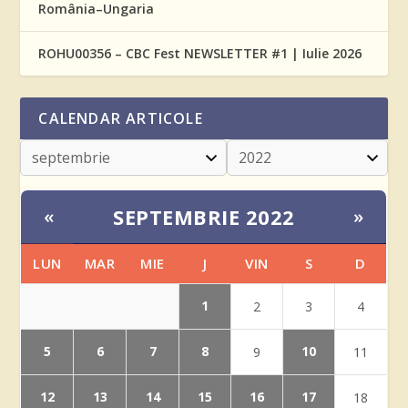
România–Ungaria
ROHU00356 – CBC Fest NEWSLETTER #1 | Iulie 2026
CALENDAR ARTICOLE
SEPTEMBRIE 2022
«
»
LUN
MAR
MIE
J
VIN
S
D
1
2
3
4
5
6
7
8
10
9
11
12
13
14
15
16
17
18