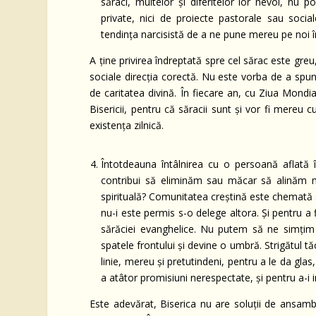
săraci, multelor şi diferitelor lor nevoi, nu 
private, nici de proiecte pastorale sau soci
tendinţa narcisistă de a ne pune mereu pe noi î
A ţine privirea îndreptată spre cel sărac este gre
sociale direcţia corectă. Nu este vorba de a spu
de caritatea divină. În fiecare an, cu Ziua Mondia
Bisericii, pentru că săracii sunt şi vor fi mereu c
existenţa zilnică.
Întotdeauna întâlnirea cu o persoană aflată
contribui să eliminăm sau măcar să alinăm m
spirituală? Comunitatea creştină este chemată 
nu-i este permis s-o delege altora. Şi pentru a 
sărăciei evanghelice. Nu putem să ne simţim 
spatele frontului şi devine o umbră. Strigătul 
linie, mereu şi pretutindeni, pentru a le da glas,
a atâtor promisiuni nerespectate, şi pentru a-i in
Este adevărat, Biserica nu are soluţii de ansamblu