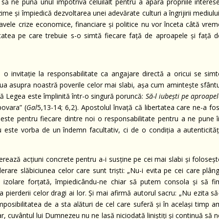
să ne pună unul împotriva celuilalt pentru a apăra propriile interese
me şi împiedică dezvoltarea unei adevărate culturi a îngrijirii mediulu
ravele crize economice, financiare şi politice nu vor înceta câtă vrem
atea pe care trebuie s-o simtă fiecare faţă de aproapele şi faţă d
 o invitaţie la responsabilitate ca angajare directă a oricui se simt
 lua asupra noastră poverile celor mai slabi, aşa cum aminteşte sfântu
toată Legea este împlinită într-o singură poruncă:
Să-l iubeşti pe aproape
povara” (
Gal
5,13-14; 6,2). Apostolul învaţă că libertatea care ne-a fo
s este pentru fiecare dintre noi o responsabilitate pentru a ne pune î
Nu este vorba de un îndemn facultativ, ci de o condiţia a autenticităţ
erează acţiuni concrete pentru a-i susţine pe cei mai slabi şi foloseş
derare slăbiciunea celor care sunt trişti: „Nu-i evita pe cei care plân
 izolare forţată, împiedicându-ne chiar să putem consola şi să fi
pierderii celor dragi ai lor. Şi mai afirmă autorul sacru: „Nu ezita să
mposibilitatea de a sta alături de cel care suferă şi în acelaşi timp 
ar, cuvântul lui Dumnezeu nu ne lasă niciodată liniştiţi şi continuă să 