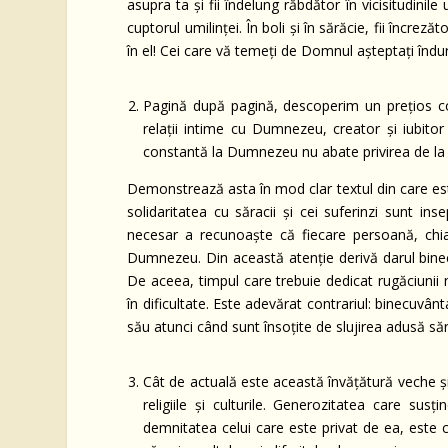
asupra ta şi fii îndelung răbdător în vicisitudinile
cuptorul umilinţei. În boli şi în sărăcie, fii încrezăt
în el! Cei care vă temeţi de Domnul aşteptaţi îndura
Pagină după pagină, descoperim un preţios co
relaţii intime cu Dumnezeu, creator şi iubitor al
constantă la Dumnezeu nu abate privirea de la o
Demonstrează asta în mod clar textul din care est
solidaritatea cu săracii şi cei suferinzi sunt in
necesar a recunoaşte că fiecare persoană, chiar
Dumnezeu. Din această atenţie derivă darul binecu
De aceea, timpul care trebuie dedicat rugăciunii n
în dificultate. Este adevărat contrariul: binecuv
său atunci când sunt însoţite de slujirea adusă săr
Cât de actuală este această învăţătură veche ş
religiile şi culturile. Generozitatea care susţ
demnitatea celui care este privat de ea, este 