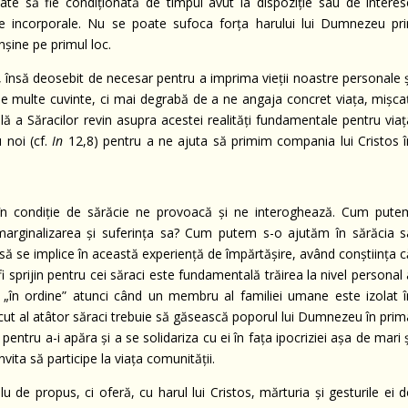
poate să fie condiţionată de timpul avut la dispoziţie sau de interes
ale incorporale. Nu se poate sufoca forţa harului lui Dumnezeu pri
nşine pe primul loc.
u, însă deosebit de necesar pentru a imprima vieţii noastre personale 
ne multe cuvinte, ci mai degrabă de a ne angaja concret viaţa, mişcaţ
lă a Săracilor revin asupra acestei realităţi fundamentale pentru viaţ
u noi (cf.
In
12,8) pentru a ne ajuta să primim compania lui Cristos î
 în condiţie de sărăcie ne provoacă şi ne interoghează. Cum pute
arginalizarea şi suferinţa sa? Cum putem s-o ajutăm în sărăcia s
să se implice în această experienţă de împărtăşire, având conştiinţa c
fi sprijin pentru cei săraci este fundamentală trăirea la nivel personal
„în ordine” atunci când un membru al familiei umane este izolat î
tăcut al atâtor săraci trebuie să găsească poporul lui Dumnezeu în pri
 pentru a-i apăra şi a se solidariza cu ei în faţa ipocriziei aşa de mari 
vita să participe la viaţa comunităţii.
 de propus, ci oferă, cu harul lui Cristos, mărturia şi gesturile ei d