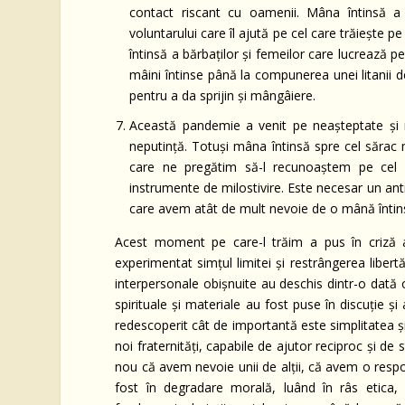
contact riscant cu oamenii. Mâna întinsă a 
voluntarului care îl ajută pe cel care trăieşte 
întinsă a bărbaţilor şi femeilor care lucrează pe
mâini întinse până la compunerea unei litanii d
pentru a da sprijin şi mângâiere.
Această pandemie a venit pe neaşteptate şi n
neputinţă. Totuşi mâna întinsă spre cel sărac
care ne pregătim să-l recunoaştem pe cel s
instrumente de milostivire. Este necesar un ant
care avem atât de mult nevoie de o mână întins
Acest moment pe care-l trăim a pus în criză a
experimentat simţul limitei şi restrângerea libertăţ
interpersonale obişnuite au deschis dintr-o dată 
spirituale şi materiale au fost puse în discuţie ş
redescoperit cât de importantă este simplitatea şi 
noi fraternităţi, capabile de ajutor reciproc şi d
nou că avem nevoie unii de alţii, că avem o respon
fost în degradare morală, luând în râs etica, 