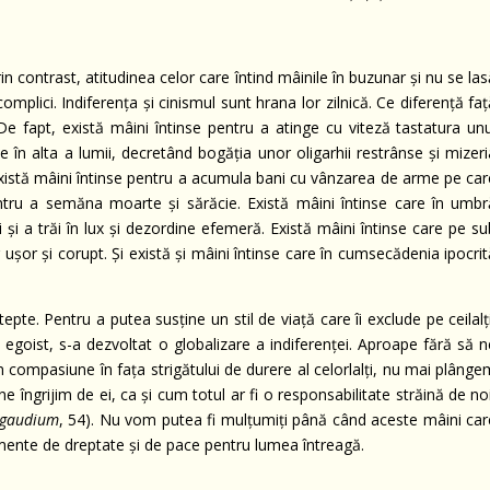
in contrast, atitudinea celor care întind mâinile în buzunar şi nu se la
omplici. Indiferenţa şi cinismul sunt hrana lor zilnică. Ce diferenţă fa
e fapt, există mâini întinse pentru a atinge cu viteză tastatura unu
în alta a lumii, decretând bogăţia unor oligarhii restrânse şi mizeri
 Există mâini întinse pentru a acumula bani cu vânzarea de arme pe car
pentru a semăna moarte şi sărăcie. Există mâini întinse care în umbr
 a trăi în lux şi dezordine efemeră. Există mâini întinse care pe su
uşor şi corupt. Şi există şi mâini întinse care în cumsecădenia ipocri
pte. Pentru a putea susţine un stil de viaţă care îi exclude pe ceilalţ
egoist, s-a dezvoltat o globalizare a indiferenţei. Aproape fără să n
compasiune în faţa strigătului de durere al celorlalţi, nu mai plânge
ne îngrijim de ei, ca şi cum totul ar fi o responsabilitate străină de no
 gaudium
, 54). Nu vom putea fi mulţumiţi până când aceste mâini car
ente de dreptate şi de pace pentru lumea întreagă.