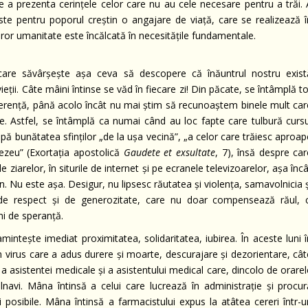
e a prezenta cerinţele celor care nu au cele necesare pentru a trăi. 
te pentru poporul creştin o angajare de viaţă, care se realizează î
ăror umanitate este încălcată în necesităţile fundamentale.
are săvârşeşte aşa ceva să descopere că înăuntrul nostru exist
eţii. Câte mâini întinse se văd în fiecare zi! Din păcate, se întâmplă t
iferenţă, până acolo încât nu mai ştim să recunoaştem binele mult car
te. Astfel, se întâmplă ca numai când au loc fapte care tulbură cursu
eapă bunătatea sfinţilor „de la uşa vecină”, „a celor care trăiesc aproa
nezeu” (Exortaţia apostolică
Gaudete et exsultate
, 7), însă despre car
e ziarelor, în siturile de internet şi pe ecranele televizoarelor, aşa înc
 Nu este aşa. Desigur, nu lipsesc răutatea şi violenţa, samavolnicia ş
e de respect şi de generozitate, care nu doar compensează răul, c
i de speranţă.
teşte imediat proximitatea, solidaritatea, iubirea. În aceste luni î
 virus care a adus durere şi moarte, descurajare şi dezorientare, cât
 asistentei medicale şi a asistentului medical care, dincolo de orarel
navi. Mâna întinsă a celui care lucrează în administraţie şi procur
 posibile. Mâna întinsă a farmacistului expus la atâtea cereri într-u