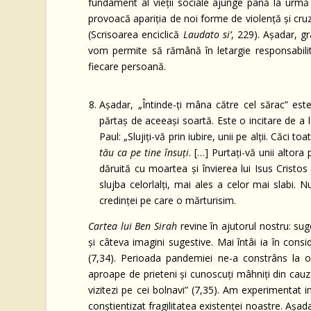
fundament al vieţii sociale ajunge până la urmă 
provoacă apariţia de noi forme de violenţă şi cruzi
(Scrisoarea enciclică
Laudato si’
, 229). Aşadar, g
vom permite să rămână în letargie responsabilit
fiecare persoană.
Aşadar, „Întinde-ţi mâna către cel sărac” este
părtaş de aceeaşi soartă. Este o incitare de a
Paul: „Slujiţi-vă prin iubire, unii pe alţii. Căci 
tău ca pe tine însuţi
. […] Purtaţi-vă unii altora 
dăruită cu moartea şi învierea lui Isus Cristo
slujba celorlalţi, mai ales a celor mai slabi. 
credinţei pe care o mărturisim.
Cartea lui Ben Sirah
revine în ajutorul nostru: sug
şi câteva imagini sugestive. Mai întâi ia în consi
(7,34). Perioada pandemiei ne-a constrâns la o
aproape de prieteni şi cunoscuţi mâhniţi din cauza 
vizitezi pe cei bolnavi” (7,35). Am experimentat i
conştientizat fragilitatea existenţei noastre. Aşad