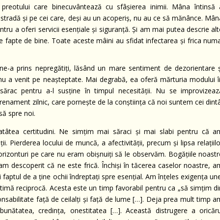
preotului care binecuvântează cu sfâşierea inimii. Mâna întinsă 
pe stradă şi pe cei care, deşi au un acoperiş, nu au ce să mănânce. Mâ
ntru a oferi servicii esenţiale şi siguranţă. Şi am mai putea descrie al
e fapte de bine. Toate aceste mâini au sfidat infectarea şi frica numa
e-a prins nepregătiţi, lăsând un mare sentiment de dezorientare ş
 nu a venit pe neaşteptate. Mai degrabă, ea oferă mărturia modului î
ărac pentru a-l susţine în timpul necesităţii. Nu se improvizeaz
renament zilnic, care porneşte de la conştiinţa că noi suntem cei dint
ă spre noi.
tâtea certitudini. Ne simţim mai săraci şi mai slabi pentru că a
ii. Pierderea locului de muncă, a afectivităţii, precum şi lipsa relaţiil
orizonturi pe care nu eram obişnuiţi să le observăm. Bogăţiile noastr
i am descoperit că ne este frică. Închişi în tăcerea caselor noastre, 
faptul de a ţine ochii îndreptaţi spre esenţial. Am înţeles exigenţa un
e stimă reciprocă. Acesta este un timp favorabil pentru ca „să simţim d
sabilitate faţă de ceilalţi şi faţă de lume […]. Deja prea mult timp a
bunătatea, credinţa, onestitatea […]. Această distrugere a oricăru