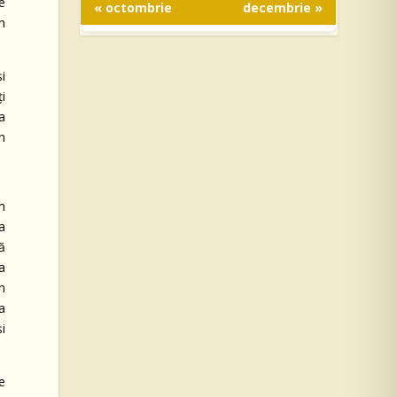
e
« octombrie
decembrie »
n
şi
i
a
n
m
a
ă
 a
n
ma
şi
e