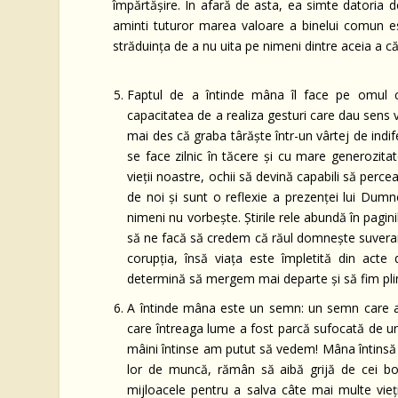
împărtăşire. În afară de asta, ea simte datoria d
aminti tuturor marea valoare a binelui comun es
străduinţa de a nu uita pe nimeni dintre aceia a c
Faptul de a întinde mâna îl face pe omul c
capacitatea de a realiza gesturi care dau sens vi
mai des că graba târăşte într-un vârtej de ind
se face zilnic în tăcere şi cu mare generozita
vieţii noastre, ochii să devină capabili să perc
de noi şi sunt o reflexie a prezenţei lui Dum
nimeni nu vorbeşte. Ştirile rele abundă în paginil
să ne facă să credem că răul domneşte suveran.
corupţia, însă viaţa este împletită din act
determină să mergem mai departe şi să fim plin
A întinde mâna este un semn: un semn care amin
care întreaga lume a fost parcă sufocată de un
mâini întinse am putut să vedem! Mâna întinsă a
lor de muncă, rămân să aibă grijă de cei bol
mijloacele pentru a salva câte mai multe vieţi