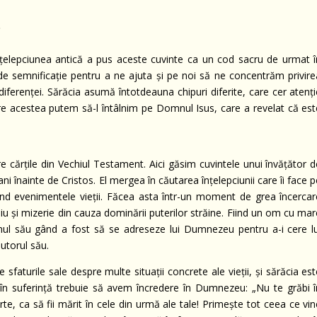
)
nţelepciunea antică a pus aceste cuvinte ca un cod sacru de urmat î
 de semnificaţie pentru a ne ajuta şi pe noi să ne concentrăm privire
ndiferenţei. Sărăcia asumă întotdeauna chipuri diferite, care cer atenţ
ntre acestea putem să-l întâlnim pe Domnul Isus, care a revelat că est
re cărţile din Vechiul Testament. Aici găsim cuvintele unui învăţător 
ani înainte de Cristos. El mergea în căutarea înţelepciunii care îi face 
und evenimentele vieţii. Făcea asta într-un moment de grea încercar
liu şi mizerie din cauza dominării puterilor străine. Fiind un om cu ma
 primul său gând a fost să se adreseze lui Dumnezeu pentru a-i cere lu
jutorul său.
sfaturile sale despre multe situaţii concrete ale vieţii, şi sărăcia es
ă în suferinţă trebuie să avem încredere în Dumnezeu: „Nu te grăbi î
arte, ca să fii mărit în cele din urmă ale tale! Primeşte tot ceea ce vi