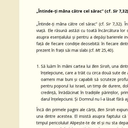
„Întinde-ţi mâna către cel sărac” (cf.
Sir
7,32
„Întinde-ţi mâna către cel sărac” (cf.
Sir
7,32). Î
viaţă. Ele răsună astăzi cu toată încărcătura lor
asupra esenţialului şi pentru a depăşi barierele i
faţă de fiecare condiţie deosebită: în fiecare di
prezent în fraţii săi mai slabi (cf.
Mt
25,40).
Să luăm în mâini cartea lui
Ben Sirah
, una dint
înţelepciune, care a trăit cu circa două sute de 
oameni mai buni şi capabili să scruteze prof
pentru poporul lui Israel, un timp de durere, do
credinţă, înrădăcinat în tradiţiile părinţilor,
darul înţelepciunii. Şi Domnul nu l-a lăsat fără a
Încă din primele pagini ale cărţii,
Ben Sirah
expune 
una dintre acestea. El insistă asupra faptului c
timpul pericolului! Alipeşte-te de el şi nu sta dep