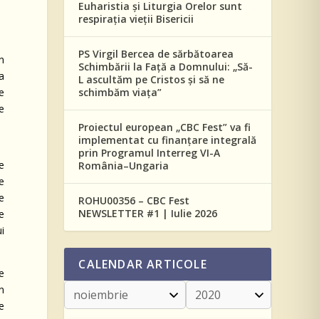
Euharistia și Liturgia Orelor sunt
respirația vieții Bisericii
PS Virgil Bercea de sărbătoarea
n
Schimbării la Față a Domnului: „Să-
a
L ascultăm pe Cristos și să ne
schimbăm viața”
ie
e
Proiectul european „CBC Fest” va fi
implementat cu finanțare integrală
prin Programul Interreg VI-A
de
România–Ungaria
pe
e
ROHU00356 – CBC Fest
NEWSLETTER #1 | Iulie 2026
re
i
CALENDAR ARTICOLE
te
n
ne