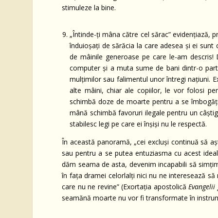
stimuleze la bine.
„Întinde-ţi mâna către cel sărac” evidenţiază, pr
înduioşaţi de sărăcia la care adesea şi ei sunt c
de mâinile generoase pe care le-am descris! D
computer şi a muta sume de bani dintr-o parte 
mulţimilor sau falimentul unor întregi naţiuni.
alte mâini, chiar ale copiilor, le vor folosi 
schimbă doze de moarte pentru a se îmbogăţi şi
mână schimbă favoruri ilegale pentru un câştig 
stabilesc legi pe care ei înşişi nu le respectă.
În această panoramă, „cei excluşi continuă să aşte
sau pentru a se putea entuziasma cu acest ideal 
dăm seama de asta, devenim incapabili să simţim 
în faţa dramei celorlalţi nici nu ne interesează să 
care nu ne revine” (Exortaţia apostolică
Evangelii
seamănă moarte nu vor fi transformate în instrum