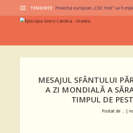
TENDINȚE:
Proiectul european „CBC Fest” va fi imple
MESAJUL SFÂNTULUI PĂR
A ZI MONDIALĂ A SĂRA
TIMPUL DE PEST
Postat de
...
|
n