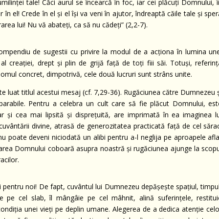
 umilinţei tale! Căci aurul se încearcă în foc, iar cei plăcuţi Domnului, 
or în el! Crede în el şi el îşi va veni în ajutor, îndreaptă căile tale şi spe
rea lui! Nu vă abateţi, ca să nu cădeţi” (2,2-7).
mpendiu de sugestii cu privire la modul de a acţiona în lumina une
 creaţiei, drept şi plin de grijă faţă de toţi fiii săi. Totuşi, referin
mul concret, dimpotrivă, cele două lucruri sunt strâns unite.
e luat titlul acestui mesaj (cf. 7,29-36). Rugăciunea către Dumnezeu ş
separabile. Pentru a celebra un cult care să fie plăcut Domnului, est
 şi cea mai lipsită şi dispreţuită, are imprimată în ea imaginea lu
vântării divine, atrasă de generozitatea practicată faţă de cel sărac
u poate deveni niciodată un alibi pentru a-l neglija pe aproapele afla
ântarea Domnului coboară asupra noastră şi rugăciunea ajunge la scopu
acilor.
i pentru noi! De fapt, cuvântul lui Dumnezeu depăşeşte spaţiul, timpul
ine pe cel slab, îl mângâie pe cel mâhnit, alină suferinţele, restitui
condiţia unei vieţi pe deplin umane. Alegerea de a dedica atenţie celo