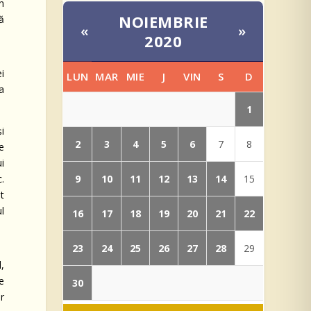
în
NOIEMBRIE
ră
«
»
2020
i
LUN
MAR
MIE
J
VIN
S
D
ţa
1
i
2
3
4
5
6
7
8
e
i
9
10
11
12
13
14
.
15
t
l
16
17
18
19
20
21
22
23
24
25
26
27
28
29
,
e
30
r