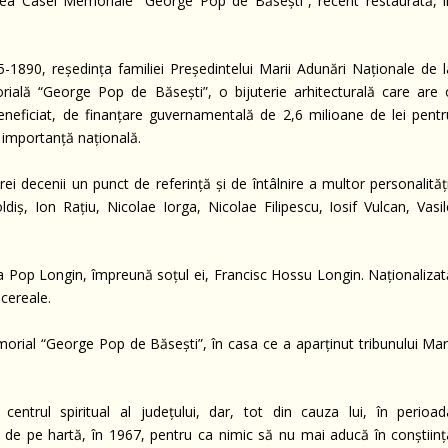
rea Casei Memoriale “George Pop de Băsești”, recent restaurată, î
1890, reședința familiei Președintelui Marii Adunări Naționale de l
ială “George Pop de Băsești”, o bijuterie arhitecturală care are 
beneficiat, de finanțare guvernamentală de 2,6 milioane de lei pentr
e importanță națională.
i decenii un punct de referință și de întâlnire a multor personalități
ldiș, Ion Rațiu, Nicolae Iorga, Nicolae Filipescu, Iosif Vulcan, Vasil
na Pop Longin, împreună soțul ei, Francisc Hossu Longin. Naționalizat
 cereale.
rial “George Pop de Băsești”, în casa ce a aparținut tribunului Mari
entrul spiritual al judeţului, dar, tot din cauza lui, în perioad
de pe hartă, în 1967, pentru ca nimic să nu mai aducă în conștiinț