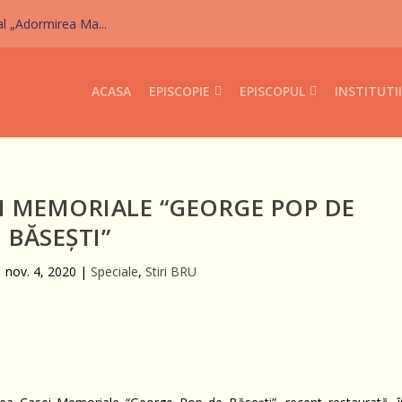
al „Adormirea Ma...
ACASA
EPISCOPIE
EPISCOPUL
INSTITUTII
I MEMORIALE “GEORGE POP DE
BĂSEȘTI”
|
nov. 4, 2020
|
Speciale
,
Stiri BRU