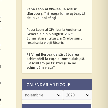
n
Papa Leon al XIV-lea, la Assisi:
„Europa și întreaga lume așteaptă
a
de la voi noi sfinți”
o
u
Papa Leon al XIV-lea la Audiența
Generală din 5 august 2026:
Euharistia și Liturgia Orelor sunt
respirația vieții Bisericii
,
e
PS Virgil Bercea de sărbătoarea
Schimbării la Față a Domnului: „Să-
L ascultăm pe Cristos și să ne
ă
schimbăm viața”
i
CALENDAR ARTICOLE
a
a