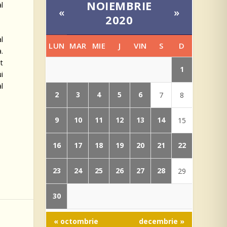
NOIEMBRIE
al
«
»
2020
l
LUN
MAR
MIE
J
VIN
S
D
a.
t
1
i
al
2
3
4
5
6
7
8
9
10
11
12
13
14
15
16
17
18
19
20
21
22
23
24
25
26
27
28
29
30
« octombrie
decembrie »