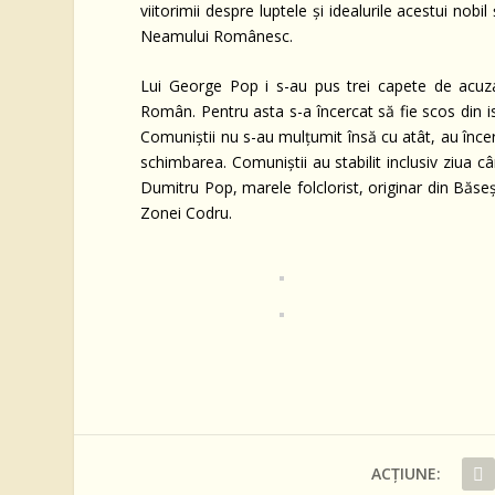
viitorimii despre luptele și idealurile acestui nob
Neamului Românesc.
Lui George Pop i s-au pus trei capete de acuzar
Român. Pentru asta s-a încercat să fie scos din is
Comuniştii nu s-au mulţumit însă cu atât, au înce
schimbarea. Comuniștii au stabilit inclusiv ziua c
Dumitru Pop, marele folclorist, originar din Băseș
Zonei Codru.
ACȚIUNE: