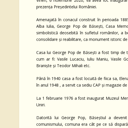
Vineri, 6 noiembrie 2020, va avea loc inaugura
prezența Președintelui României.
Amenajată în conacul construit în perioada 1885-
Alba Iulia, George Pop de Băsești, Casa Memor
simbolistică deosebită în sufletul românilor, a 
consolidare și reabilitare, ca monument istoric d
Casa lui George Pop de Băsești a fost timp de tre
cum ar fi: Vasile Lucaciu, Iuliu Maniu, Vasile Go
Braniște și Teodor Mihali etc.
Până în 1940 casa a fost locuită de fiica sa, Ele
în anul 1948 , a servit ca sediu CAP și magazie de
La 1 februarie 1976 a fost inaugurat Muzeul Memo
Uniri.
Datorită lui George Pop, Băseştiul a devenit c
comunismului, comuna era cât pe ce să dispară 