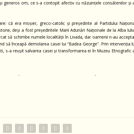
il și generos om, ce s-a contopit afectiv cu năzuințele consătenilor și 
e: că era moşier, greco-catolic şi preşedinte al Partidului Naţiona
torie, deşi a fost preşedintele Marii Adunări Naționale de la Alba Iuli
rcat să schimbe numele localităţii în Livada, dar oamenii n-au accepta
ând să înceapă demolarea casei lui “Badea George”. Prin intervenţia lu
ti, s-a reuşit salvarea casei şi transformarea ei în Muzeu Etnografic 