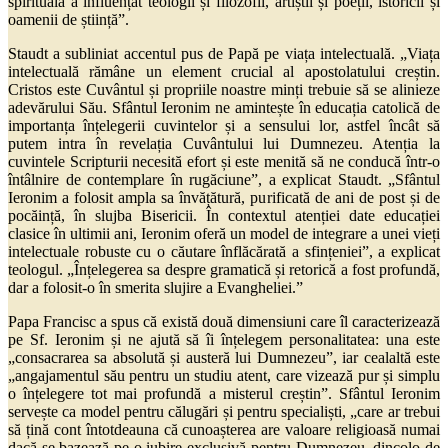
spirituală a influențat teologii și filozofii, artiștii și poeții, istoricii și
oamenii de știință”.
Staudt a subliniat accentul pus de Papă pe viața intelectuală. „Viața
intelectuală rămâne un element crucial al apostolatului creștin.
Cristos este Cuvântul și propriile noastre minți trebuie să se alinieze
adevărului Său. Sfântul Ieronim ne amintește în educația catolică de
importanța înțelegerii cuvintelor și a sensului lor, astfel încât să
putem intra în revelația Cuvântului lui Dumnezeu. Atenția la
cuvintele Scripturii necesită efort și este menită să ne conducă într-o
întâlnire de contemplare în rugăciune”, a explicat Staudt. „Sfântul
Ieronim a folosit ampla sa învățătură, purificată de ani de post și de
pocăință, în slujba Bisericii. În contextul atenției date educației
clasice în ultimii ani, Ieronim oferă un model de integrare a unei vieți
intelectuale robuste cu o căutare înflăcărată a sfințeniei”, a explicat
teologul. „Înțelegerea sa despre gramatică și retorică a fost profundă,
dar a folosit-o în smerita slujire a Evangheliei.”
Papa Francisc a spus că există două dimensiuni care îl caracterizează
pe Sf. Ieronim și ne ajută să îi înțelegem personalitatea: una este
„consacrarea sa absolută și austeră lui Dumnezeu”, iar cealaltă este
„angajamentul său pentru un studiu atent, care vizează pur și simplu
o înțelegere tot mai profundă a misterul creștin”. Sfântul Ieronim
servește ca model pentru călugări și pentru specialiști, „care ar trebui
să țină cont întotdeauna că cunoașterea are valoare religioasă numai
dacă se bazează pe o iubire exclusivă pentru Dumnezeu, dincolo de