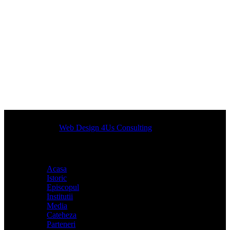
Designed by
Web Design 4Us Consulting
|
Acasa
Istoric
Episcopul
Institutii
Media
Cateheza
Parteneri