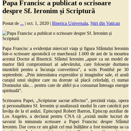
Papa Francisc a publicat o scrisoare
despre Sf. Ieronim și Scriptură
Postat de
...
|
oct. 1, 2020
|
Biserica Universala
,
Știri din Vatican
Papa Francisc a evidențiat miercuri viața și figura Sfântului Ieronim
într-o scrisoare apostolică ce marchează 1.600 de ani de la moartea
acestui Doctor al Bisericii. Sfântul Ieronim „apare ca un model de
martor fără compromisuri al adevărului, care folosește duritatea
mustrării pentru a încuraja convertirea”, a scris Pontiful pe 30
septembrie. „Prin intensitatea expresiilor și imaginilor sale, el arată
curajul unui slujitor care nu dorește să placă celorlalți, ci numai
Domnului său… pentru care de altfel și-a consumat întreaga energie
spirituală”.
Scrisoarea Papei, „Scripturae sacrae affectus”, prezintă viața, opera
și personalitatea Sf. Ieronim și analizează modul în care catolicii pot
învăța de la el astăzi. Episcopul Robert Barron, Episcop auxiliar de
Los Angeles, a declarat pentru CNA că „există multe lucruri de
savurat în minunata scrisoare a Papei Francisc despre Sfântul
Ieronim. Dar ceea ce am găsit cel mai înălțător a fost insistența sa ca