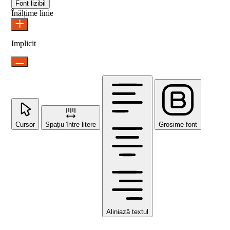
Font lizibil
Înălțime linie
Implicit
Cursor
Spațiu între litere
Grosime font
Aliniază textul