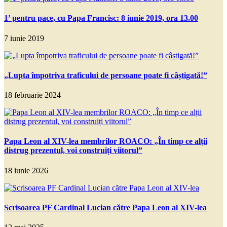
1’ pentru pace, cu Papa Francisc: 8 iunie 2019, ora 13.00
7 iunie 2019
„Lupta împotriva traficului de persoane poate fi câștigată!”
18 februarie 2024
Papa Leon al XIV-lea membrilor ROACO: „În timp ce alții
distrug prezentul, voi construiți viitorul”
18 iunie 2026
Scrisoarea PF Cardinal Lucian către Papa Leon al XIV-lea