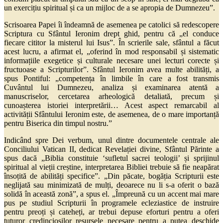
un exercițiu spiritual și ca un mijloc de a se apropia de Dumnezeu”.
Scrisoarea Papei îi îndeamnă de asemenea pe catolici să redescopere
Scriptura cu Sfântul Ieronim drept ghid, pentru că „el conduce
fiecare cititor la misterul lui Isus”. În scrierile sale, sfântul a făcut
acest lucru, a afirmat el, „oferind în mod responsabil și sistematic
informațiile exegetice și culturale necesare unei lecturi corecte și
fructuoase a Scripturilor”. Sfântul Ieronim avea multe abilități, a
spus Pontiful: „competența în limbile în care a fost transmis
Cuvântul lui Dumnezeu, analiza și examinarea atentă a
manuscriselor, cercetarea arheologică detaliată, precum și
cunoașterea istoriei interpretării… Acest aspect remarcabil al
activității Sfântului Ieronim este, de asemenea, de o mare importanță
pentru Biserica din timpul nostru.”
Indicând spre Dei verbum, unul dintre documentele centrale ale
Conciliului Vatican II, dedicat Revelației divine, Sfântul Părinte a
spus dacă „Biblia constituie ‘sufletul sacrei teologii’ și sprijinul
spiritual al vieții creștine, interpretarea Bibliei trebuie să fie neapărat
însoțită de abilități specifice”. „Din păcate, bogăția Scripturii este
neglijată sau minimizată de mulți, deoarece nu li s-a oferit o bază
solidă în această zonă”, a spus el. „Împreună cu un accent mai mare
pus pe studiul Scripturii în programele ecleziastice de instruire
pentru preoți și cateheți, ar trebui depuse eforturi pentru a oferi
tuturor credincioșilor resursele necesare pentru a putea deschide