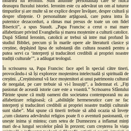
moartea lui Ieronim. Sunt anumite personalități care se ridică
deasupra fluxului istoriei. Ieronim este cu adevărat un om al tuturor
timpurilor și are multe să ne explice despre învățare, despre cultură și
despre sfințenie. O personalitate arțăgoasă, care putea intra în
puternice dezacorduri, a rămas mai presus de toate un om fidel
Bisericii”, a spus Staudt. „Papa Francisc a cerut o mai mare
alfabetizare privind Evanghelia și marea moștenire a culturii catolice.
După Sfântul Ieronim, catolicii ar trebui să intre mai profund în
studiul Bibliei, precum și în marile opere ale literaturii clasice și
creștine, depășind lipsa de substanță din cultura noastră pentru a
putea servi ca ‘interpreți și traducători credibili ai propriei noastre
tradiții culturale’”, a adăugat teologul.
În scrisoarea sa, Papa Francisc face apel în special către tineri,
provocându-i să își exploreze moștenirea intelectuală și spirituală de
creștini. „Creștinismul vă face moștenitori ai unui patrimoniu cultural
de neegalat, pe care trebuie să vi-l însușiți”, a îndemnat el. „Fiți
pasionat de această istorie care este a voastră.” Scrisoarea Sfântului
Părinte spune că mulți oameni din societatea contemporană nu au
alfabetizare religioasă; că „abilitățile hermeneutice care ne fac
interpreți și traducători credibili ai propriei noastre tradiții culturale
sunt slabe”. Mai spune că tinerii trebuie să aibă ocazia să învețe
„cum căutarea adevărului religios poate fi o aventură pasionantă, ce
unește inima și mintea; cum setea de Dumnezeu a inflamat minți
mari de-a lungul secolelor până în prezent; cum creșterea în viața