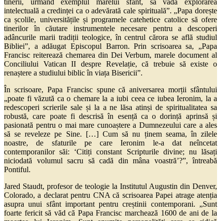
tinerii, urmând exemplul marelui sfânt, să vadă explorarea
intelectuală a credinței ca o adevărată cale spirituală”. „Papa dorește
ca școlile, universitățile și programele catehetice catolice să ofere
tinerilor în căutare instrumentele necesare pentru a descoperi
adâncurile marii tradiții teologice, în centrul cărora se află studiul
Bibliei”, a adăugat Episcopul Barron. Prin scrisoarea sa, „Papa
Francisc reiterează chemarea din Dei Verbum, marele document al
Conciliului Vatican II despre Revelație, că trebuie să existe o
renaștere a studiului biblic în viața Bisericii”.
În scrisoare, Papa Francisc spune că aniversarea morții sfântului
„poate fi văzută ca o chemare la a iubi ceea ce iubea Ieronim, la a
redescoperi scrierile sale și la a ne lăsa atinși de spiritualitatea sa
robustă, care poate fi descrisă în esență ca o dorință aprinsă și
pasionată pentru o mai mare cunoaștere a Dumnezeului care a ales
să se reveleze pe Sine. […] Cum să nu ținem seama, în zilele
noastre, de sfaturile pe care Ieronim le-a dat neîncetat
contemporanilor săi: ‘Citiți constant Scripturile divine; nu lăsați
niciodată volumul sacru să cadă din mâna voastră’?”, întreabă
Pontiful.
Jared Staudt, profesor de teologie la Institutul Augustin din Denver,
Colorado, a declarat pentru CNA că scrisoarea Papei atrage atenția
asupra unui sfânt important pentru creștinii contemporani. „Sunt
foarte fericit să văd că Papa Francisc marchează 1600 de ani de la