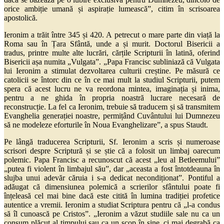
orice ambiție umană și aspirație lumească”, citim în scrisoarea
apostolică.
Ieronim a trăit între 345 și 420. A petrecut o mare parte din viață la
Roma sau în Țara Sfântă, unde a și murit. Doctorul Bisericii a
tradus, printre multe alte lucrări, cărțile Scripturii în latină, oferind
Bisericii așa numita „Vulgata”. „Papa Francisc subliniază că Vulgata
lui Ieronim a stimulat dezvoltarea culturii creștine. Pe măsură ce
catolicii se întorc din ce în ce mai mult la studiul Scripturii, putem
spera că acest lucru ne va reordona mintea, imaginația și inima,
pentru a ne ghida în propria noastră lucrare necesară de
reconstrucție. La fel ca Ieronim, trebuie să traducem și să transmitem
Evanghelia generației noastre, permițând Cuvântului lui Dumnezeu
să ne modeleze eforturile în Noua Evanghelizare”, a spus Staudt.
Pe lângă traducerea Scripturii, Sf. Ieronim a scris și numeroase
scrisori despre Scriptură și se știe că a folosit un limbaj oarecum
polemic. Papa Francisc a recunoscut că acest „leu al Betleemului”
„putea fi violent în limbajul său”, dar „aceasta a fost întotdeauna în
slujba unui adevăr căruia i s-a dedicat necondiționat”. Pontiful a
adăugat că dimensiunea polemică a scrierilor sfântului poate fi
înțeleasă cel mai bine dacă este citită în lumina tradiției profetice
autentice a vremii. Ieronim a studiat Scriptura pentru că „l-a condus
să îl cunoască pe Cristos”. „Ieronim a văzut studiile sale nu ca un
consum plăcut al timpului sau ca un scop în sine, ci mai degrabă ca