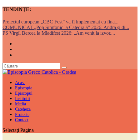
TENDINȚE:
Proiectul european „CBC Fest” va fi implementat cu fina...
COMUNICAT „Pop Simfonic la Catedrală” 2026: Andra și di...
PS Virgil Bercea la Mladifest 2026: „Am venit la izvor....
Acasa
Episcopie
Episcopul
Institutii
Media
Cateheza
Proiecte
Contact
Selectați Pagina