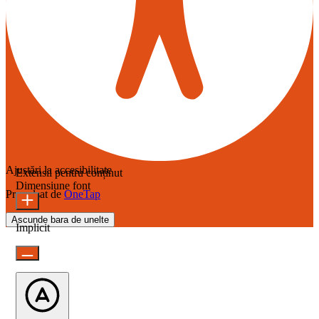
Ajustări la accesibilitate
Extensii pentru conținut
Dimensiune font
Propulsat de
OneTap
Ascunde bara de unelte
Implicit