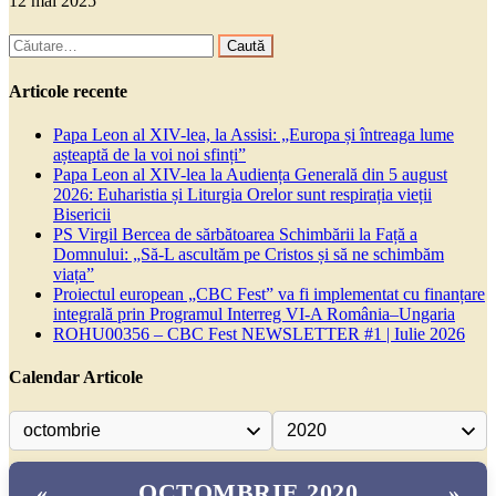
12 mai 2025
Caută
după:
Articole recente
Papa Leon al XIV-lea, la Assisi: „Europa și întreaga lume
așteaptă de la voi noi sfinți”
Papa Leon al XIV-lea la Audiența Generală din 5 august
2026: Euharistia și Liturgia Orelor sunt respirația vieții
Bisericii
PS Virgil Bercea de sărbătoarea Schimbării la Față a
Domnului: „Să-L ascultăm pe Cristos și să ne schimbăm
viața”
Proiectul european „CBC Fest” va fi implementat cu finanțare
integrală prin Programul Interreg VI-A România–Ungaria
ROHU00356 – CBC Fest NEWSLETTER #1 | Iulie 2026
Calendar Articole
OCTOMBRIE 2020
«
»