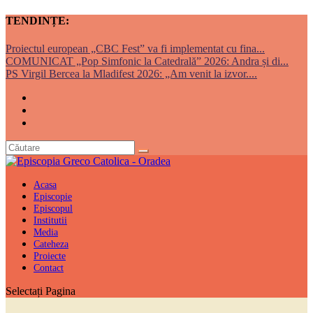
TENDINȚE:
Proiectul european „CBC Fest” va fi implementat cu fina...
COMUNICAT „Pop Simfonic la Catedrală” 2026: Andra și di...
PS Virgil Bercea la Mladifest 2026: „Am venit la izvor....
Acasa
Episcopie
Episcopul
Institutii
Media
Cateheza
Proiecte
Contact
Selectați Pagina