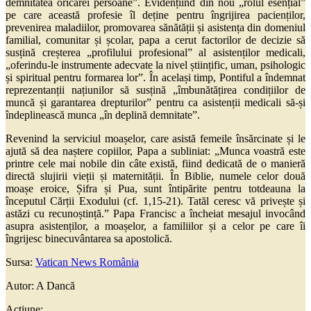
demnitatea oricărei persoane”. Evidențiind din nou „rolul esențial”
pe care această profesie îl deține pentru îngrijirea pacienților,
prevenirea maladiilor, promovarea sănătății și asistența din domeniul
familial, comunitar și școlar, papa a cerut factorilor de decizie să
susțină creșterea „profilului profesional” al asistenților medicali,
„oferindu-le instrumente adecvate la nivel științific, uman, psihologic
și spiritual pentru formarea lor”. În același timp, Pontiful a îndemnat
reprezentanții națiunilor să susțină „îmbunătățirea condițiilor de
muncă și garantarea drepturilor” pentru ca asistenții medicali să-și
îndeplinească munca „în deplină demnitate”.
Revenind la serviciul moașelor, care asistă femeile însărcinate și le
ajută să dea naștere copiilor, Papa a subliniat: „Munca voastră este
printre cele mai nobile din câte există, fiind dedicată de o manieră
directă slujirii vieții și maternității. În Biblie, numele celor două
moașe eroice, Șifra și Pua, sunt întipărite pentru totdeauna la
începutul Cărții Exodului (cf. 1,15-21). Tatăl ceresc vă privește și
astăzi cu recunoștință.” Papa Francisc a încheiat mesajul invocând
asupra asistenților, a moașelor, a familiilor și a celor pe care îi
îngrijesc binecuvântarea sa apostolică.
Sursa:
Vatican News România
Autor: A Dancă
Acțiune: