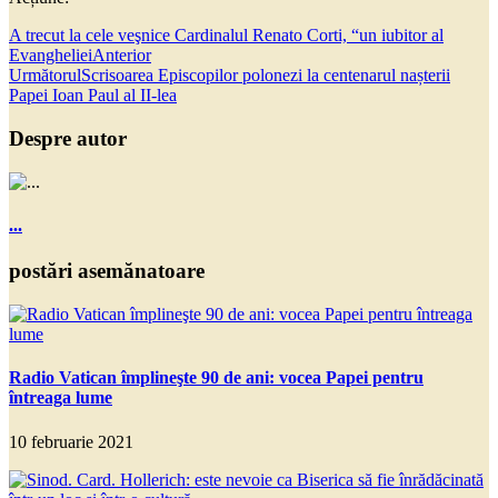
A trecut la cele veşnice Cardinalul Renato Corti, “un iubitor al
Evangheliei
Anterior
Următorul
Scrisoarea Episcopilor polonezi la centenarul nașterii
Papei Ioan Paul al II-lea
Despre autor
...
postări asemănatoare
Radio Vatican împlineşte 90 de ani: vocea Papei pentru
întreaga lume
10 februarie 2021