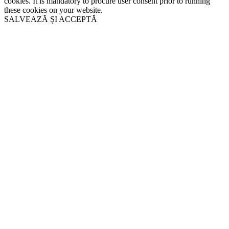
cookies. It is mandatory to procure user consent prior to running
these cookies on your website.
SALVEAZĂ ȘI ACCEPTĂ