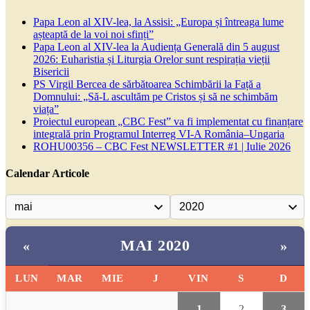
Papa Leon al XIV-lea, la Assisi: „Europa și întreaga lume
așteaptă de la voi noi sfinți”
Papa Leon al XIV-lea la Audiența Generală din 5 august
2026: Euharistia și Liturgia Orelor sunt respirația vieții
Bisericii
PS Virgil Bercea de sărbătoarea Schimbării la Față a
Domnului: „Să-L ascultăm pe Cristos și să ne schimbăm
viața”
Proiectul european „CBC Fest” va fi implementat cu finanțare
integrală prin Programul Interreg VI-A România–Ungaria
ROHU00356 – CBC Fest NEWSLETTER #1 | Iulie 2026
Calendar Articole
MAI 2020
«
»
LUN
MAR
MIE
J
VIN
S
D
1
2
3