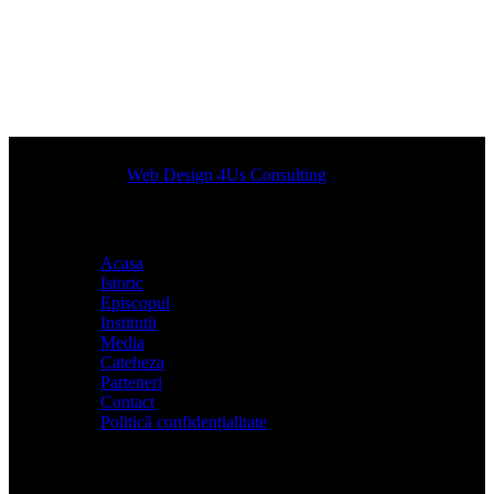
Designed by
Web Design 4Us Consulting
|
Acasa
Istoric
Episcopul
Institutii
Media
Cateheza
Parteneri
Contact
Politică confidențialitate