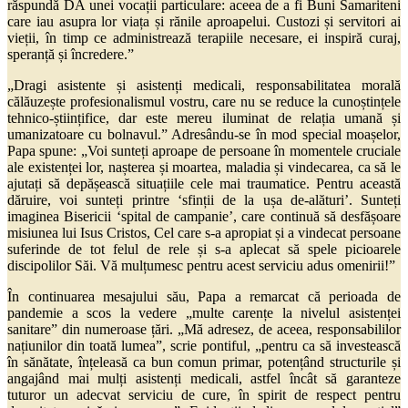
răspundă DA unei vocații particulare: aceea de a fi Buni Samariteni
care iau asupra lor viața și rănile aproapelui. Custozi și servitori ai
vieții, în timp ce administrează terapiile necesare, ei inspiră curaj,
speranță și încredere.”
„Dragi asistente și asistenți medicali, responsabilitatea morală
călăuzește profesionalismul vostru, care nu se reduce la cunoștințele
tehnico-științifice, dar este mereu iluminat de relația umană și
umanizatoare cu bolnavul.” Adresându-se în mod special moașelor,
Papa spune: „Voi sunteți aproape de persoane în momentele cruciale
ale existenței lor, nașterea și moartea, maladia și vindecarea, ca să le
ajutați să depășească situațiile cele mai traumatice. Pentru această
dăruire, voi sunteți printre ‘sfinții de la ușa de-alături’. Sunteți
imaginea Bisericii ‘spital de campanie’, care continuă să desfășoare
misiunea lui Isus Cristos, Cel care s-a apropiat și a vindecat persoane
suferinde de tot felul de rele și s-a aplecat să spele picioarele
discipolilor Săi. Vă mulțumesc pentru acest serviciu adus omenirii!”
În continuarea mesajului său, Papa a remarcat că perioada de
pandemie a scos la vedere „multe carențe la nivelul asistenței
sanitare” din numeroase țări. „Mă adresez, de aceea, responsabililor
națiunilor din toată lumea”, scrie pontiful, „pentru ca să investească
în sănătate, înțeleasă ca bun comun primar, potențând structurile și
angajând mai mulți asistenți medicali, astfel încât să garanteze
tuturor un adecvat serviciu de cure, în spirit de respect pentru