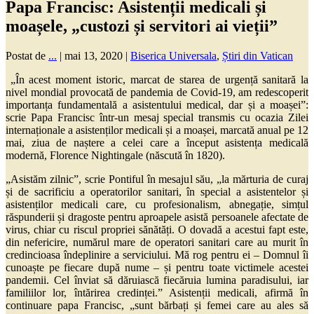
Papa Francisc: Asistenții medicali și
moașele, „custozi și servitori ai vieții”
Postat de
...
|
mai 13, 2020
|
Biserica Universala
,
Știri din Vatican
„În acest moment istoric, marcat de starea de urgență sanitară la
nivel mondial provocată de pandemia de Covid-19, am redescoperit
importanța fundamentală a asistentului medical, dar și a moașei”:
scrie Papa Francisc într-un mesaj special transmis cu ocazia Zilei
internaționale a asistenților medicali și a moașei, marcată anual pe 12
mai, ziua de naștere a celei care a început asistența medicală
modernă, Florence Nightingale (născută în 1820).
„Asistăm zilnic”, scrie Pontiful în mesajul său, „la mărturia de curaj
și de sacrificiu a operatorilor sanitari, în special a asistentelor și
asistenților medicali care, cu profesionalism, abnegație, simțul
răspunderii și dragoste pentru aproapele asistă persoanele afectate de
virus, chiar cu riscul propriei sănătăți. O dovadă a acestui fapt este,
din nefericire, numărul mare de operatori sanitari care au murit în
credincioasa îndeplinire a serviciului. Mă rog pentru ei – Domnul îi
cunoaște pe fiecare după nume – și pentru toate victimele acestei
pandemii. Cel înviat să dăruiască fiecăruia lumina paradisului, iar
familiilor lor, întărirea credinței.” Asistenții medicali, afirmă în
continuare papa Francisc, „sunt bărbați și femei care au ales să