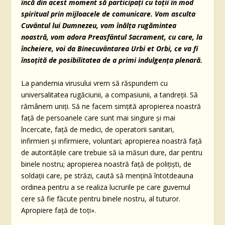
încă din acest moment să participați cu toții în mod
spiritual prin mijloacele de comunicare. Vom asculta
Cuvântul lui Dumnezeu, vom înălța rugămintea
noastră, vom adora Preasfântul Sacrament, cu care, la
încheiere, voi da Binecuvântarea Urbi et Orbi, ce va fi
însoțită de posibilitatea de a primi indulgența plenară.
La pandemia virusului vrem să răspundem cu
universalitatea rugăciunii, a compasiunii, a tandreții. Să
rămânem uniți. Să ne facem simțită apropierea noastră
față de persoanele care sunt mai singure și mai
încercate, față de medici, de operatorii sanitari,
infirmieri și infirmiere, voluntari; apropierea noastră față
de autoritățile care trebuie să ia măsuri dure, dar pentru
binele nostru; apropierea noastră față de polițiști, de
soldații care, pe străzi, caută să mențină întotdeauna
ordinea pentru a se realiza lucrurile pe care guvernul
cere să fie făcute pentru binele nostru, al tuturor.
Apropiere față de toți».