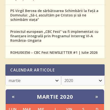
PS Virgil Bercea de sărbătoarea Schimbării la Față a
Domnului: „Să-L ascultăm pe Cristos și să ne
schimbăm viața”
Proiectul european „CBC Fest” va fi implementat cu
finanțare integrală prin Programul Interreg VI-A
România–Ungaria
ROHU00356 – CBC Fest NEWSLETTER #1 | Iulie 2026
CALENDAR ARTICOLE
MARTIE 2020
«
»
LUN
MAR
MIE
J
VIN
S
D