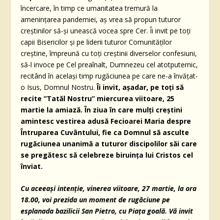
încercare, în timp ce umanitatea tremură la
amenințarea pandemiei, aș vrea să propun tuturor
creștinilor să-și unească vocea spre Cer. Îi invit pe toți
capii Bisericilor și pe liderii tuturor Comunităților
creștine, împreună cu toți creștinii diverselor confesiuni,
să-l invoce pe Cel preaînalt, Dumnezeu cel atotputernic,
recitând în același timp rugăciunea pe care ne-a învățat-
o Isus, Domnul Nostru.
Îi invit, așadar, pe toți să
recite ”Tatăl Nostru” miercurea viitoare, 25
martie la amiază. În ziua în care mulți creștini
amintesc vestirea adusă Fecioarei Maria despre
Întruparea Cuvântului, fie ca Domnul să asculte
rugăciunea unanimă a tuturor discipolilor săi care
se pregătesc să celebreze biruința lui Cristos cel
înviat.
Cu aceeași intenție, vinerea viitoare, 27 martie, la ora
18.00, voi prezida un moment de rugăciune pe
esplanada bazilicii San Pietro, cu Piața goală. Vă invit