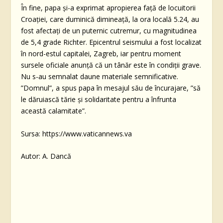
În fine, papa și-a exprimat apropierea față de locuitorii
Croației, care duminică dimineață, la ora locală 5.24, au
fost afectați de un puternic cutremur, cu magnitudinea
de 5,4 grade Richter. Epicentrul seismului a fost localizat
în nord-estul capitalei, Zagreb, iar pentru moment
sursele oficiale anunță că un tânăr este în condiții grave.
Nu s-au semnalat daune materiale semnificative.
”Domnul”, a spus papa în mesajul său de încurajare, ”să
le dăruiască tărie și solidaritate pentru a înfrunta
această calamitate”.
Sursa: https://www.vaticannews.va
Autor: A. Dancă