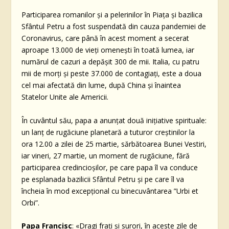
Participarea romanilor și a pelerinilor în Piața și bazilica
Sfântul Petru a fost suspendată din cauza pandemiei de
Coronavirus, care până în acest moment a secerat
aproape 13.000 de vieți omenești în toată lumea, iar
numărul de cazuri a depășit 300 de mii. Italia, cu patru
mii de morți și peste 37.000 de contagiați, este a doua
cel mai afectată din lume, după China și înaintea
Statelor Unite ale Americii.
În cuvântul său, papa a anunțat două inițiative spirituale:
un lanț de rugăciune planetară a tuturor creștinilor la
ora 12.00 a zilei de 25 martie, sărbătoarea Bunei Vestiri,
iar vineri, 27 martie, un moment de rugăciune, fără
participarea credincioșilor, pe care papa îl va conduce
pe esplanada bazilicii Sfântul Petru și pe care îl va
încheia în mod excepțional cu binecuvântarea ”Urbi et
Orbi”.
Papa Francisc
: «Dragi frați și surori, în aceste zile de