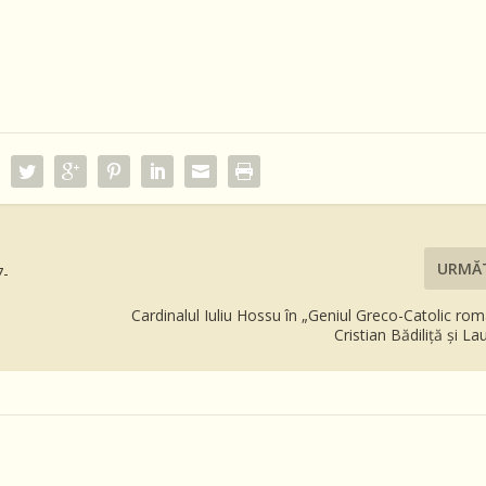
URMĂ
7-
Cardinalul Iuliu Hossu în „Geniul Greco-Catolic ro
Cristian Bădiliță și La