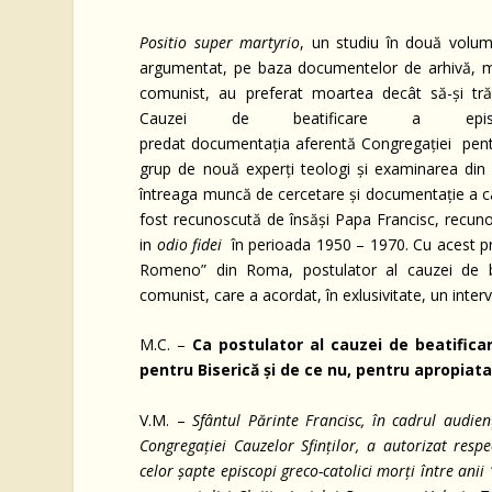
Positio
super
martyrio
, un studiu în două volum
argumentat, pe baza documentelor de arhivă, mărt
comunist, au preferat moartea decât să-și trăd
Cauzei de beatificare a epis
predat documentația aferentă Congregației pent
grup de nouă experţi teologi şi examinarea din p
întreaga muncă de cercetare și documentație a cauze
fost recunoscută de însăși Papa Francisc, recunos
in
odi
o fidei
în perioada 1950 – 1970. Cu acest pr
Romeno” din Roma, postulator al cauzei de bea
comunist, care a acordat, în exlusivitate, un inte
M.C. –
Ca postulator al cauzei de beatific
pentru Biserică și de ce nu, pentru apropiata
V.M. –
Sfântul Părinte Francisc, în cadrul audie
Congregației Cauzelor Sfinților, a autorizat res
celor șapte episcopi greco-catolici morți între ani