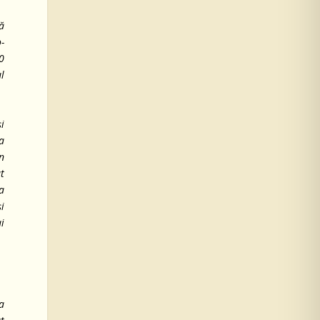
ă
-
0
l
i
a
în
at
pa
și
ai
a