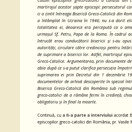
Cauzei episcopilor greco-catolici a constat din c
martirajul acestor șapte episcopi: persecutorul co
ci a țintit întreaga Biserică Greco-Catolică din Rom
a întâmplat în Ucraina în 1946; nu s-a dorit elim
totalitatea ei, deoarece era percepută ca o am
urmașul Sf. Petru, Papa de la Roma. În cadrul ace
întrucât erau conducătorii bisericii și s-au opu
autorități, circulare către credincioși pentru întări
de suprimare a bisericii lor. Astfel, martirajul episc
Greco-Catolice. Argumentarea, prin documente de ar
abia după ce s-a putut clarifica persecuția împotriv
suprimarea ei prin Decretul din 1 decembrie 194
documentelor de arhivă descoperite în special într
Biserica Greco-Catolică din România sub regimul
greco-catolici de a rămâne fermi în credință, chia
obligatoriu și în final la moarte.
Continuă, cu
a II-a parte a interviului
acordat B
episcopilor greco-catolici din România, pr. Vasile