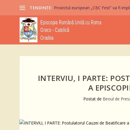
TENDINȚE:
Proiectul european „CBC Fest” va fi imple
INTERVIU, I PARTE: PO
A EPISCOP
Postat de
Biroul de Pres