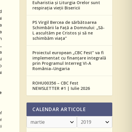
Euharistia și Liturgia Orelor sunt
respirația vieții Bisericii
d
i
PS Virgil Bercea de sărbătoarea
a
Schimbării la Față a Domnului: „Să-
a
L ascultăm pe Cristos și să ne
schimbăm viața”
n
,
 a
Proiectul european „CBC Fest” va fi
implementat cu finanțare integrală
i
prin Programul Interreg VI-A
io
România–Ungaria
i
ROHU00356 – CBC Fest
NEWSLETTER #1 | Iulie 2026
e
CALENDAR ARTICOLE
l
i
ii