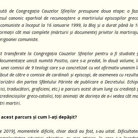
zută de Congregația Cauzelor Sfinților presupune doua etape: o faz
esul canonic eparhial de recunoaștere a martiriului episcopilor greco
 comuniste a început la 16 ianuarie 1999, la Blaj și a durat până la 1
ormații cât mai complete (mărturii și documente) privitor la martiraju
 prigoanei comuniste.
ransferate la Congregația Cauzelor Sfinților pentru a fi studiate ș
 documentație unică numită Positio, care s-a predat, în două volume, l
nei comisii de 9 teologi care s-a concretizat cu vot afirmativ unanim 
ăcut de către o comisie de cardinali și episcopi, de asemenea cu rezult
utorizării din partea Sfântului Părinte de publicare a Decretului. Echi
i, traducători, graficieni, etc.) a parcurs acest drum lung cu credință 
 credincioșilor greco-catolici, toți animați de dorința de a-i vedea cât m
tri martiri.
 acest parcurs și cum l-ați depășit?
2019], momentele dificile, chiar dacă au fost, s-au uitat. Dificultate