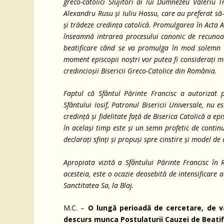
greco-catolici Slujitori ai lui Dumnezeu Valeriu T
Alexandru Rusu și Iuliu Hossu, care au preferat să
și trădeze credința catolică. Promulgarea în Acta A
înseamnă intrarea procesului canonic de recunoaș
beatificare când se va promulga în mod solemn 
moment episcopii noștri vor putea fi considerați mart
credincioșii Bisericii Greco-Catolice din România.
Faptul că Sfântul Părinte Francisc a autorizat 
Sfântului Iosif, Patronul Bisericii Universale, nu
credință și fidelitate față de Biserica Catolică a ep
în același timp este și un semn profetic de contin
declarați sfinți și propuși spre cinstire și model de
Apropiata vizită a Sfântului Părinte Francisc î
acesteia, este o ocazie deosebită de intensificare 
Sanctitatea Sa, la Blaj.
M.C. –
O lungă perioadă de cercetare, de v
descurs munca Postulaturii Cauzei de Beatif