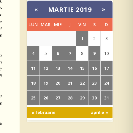
n,
MARTIE 2019
ă-
«
»
or
e
LUN
MAR
MIE
J
VIN
S
D
l
re
1
2
3
4
6
7
9
5
8
10
a
în
11
12
13
14
15
16
17
ă;
fi
18
19
20
21
22
23
24
l
25
26
27
28
29
30
31
de
« februarie
aprilie »
a
?