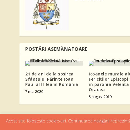
POSTĂRI ASEMĂNATOARE
21 de ani de la sosirea
Icoanele murale al
Sfântului Părinte Ioan
Fericiților Episcopi
Paul al II-lea în România
în parohia Velența
Oradea
7 mai 2020
5 august 2019
Acest site folosește cookie-uri. Continuarea navigării reprezintă