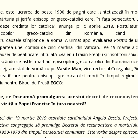
e, este lucrarea de peste 1900 de pagini care „sintetizează în mo
uria și jertfa episcopilor greco-catolici care, în fața persecutorulu
eze credința lor catolică”: anunța joi, 5 aprilie 2018, Postulatur
copilor greco-catolici din România, când 
ru cauzele sfinților de la Roma. A urmat apoi evaluarea
P
o
sitio
de u
artea unei comisii de cinci cardinali din Vatican. Pe 19 martie a.c.
i de beatificare intitulată «Valeriu Traian Frențiu și însoțitorii săi»
cându-se astfel martiriul episcopilor greco-catolici din România uciș
ilej, am stat de vorbă cu pr.
V
asile
Man
, vice-rector al Colegiului „P
tificare pentru episcopii greco-catolici morți în timpul regimulu
rviu pentru Biroul de Presă EGCO:
are, ce înseamnă promulgarea acestui
decret de recunoașter
 vizită a Papei Francisc în țara noastră?
nței din 19 martie 2019 acordate cardinalului Angelo Becciu, Prefectu
pectiva congregație să promulge Decretul de recunoaștere a martiriulu
i 1950-1970 din timpul persecuției comuniste. Este vorba despre episcop