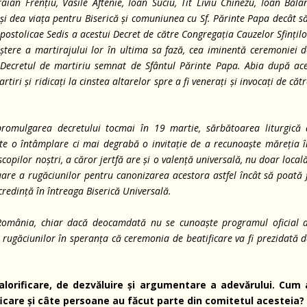
raian Frențiu, Vasile Aftenie, Ioan Suciu, Tit Liviu Chinezu, Ioan Băla
-și dea viața pentru Biserică și comuniunea cu Sf. Părinte Papa decât s
postolicae Sedis a acestui Decret de către Congregația Cauzelor Sfințil
tere a martirajului lor în ultima sa fază, cea iminentă ceremoniei d
Decretul de martiriu semnat de Sfântul Părinte Papa. Abia după ace
iri și ridicați la cinstea altarelor spre a fi venerați și invocați de căt
promulgarea decretului tocmai în 19 martie, sărbătoarea liturgică 
 este o întâmplare ci mai degrabă o invitație de a recunoaște măreția 
iscopilor noștri, a căror jertfă are și o valență universală, nu doar local
uare a rugăciunilor pentru canonizarea acestora astfel încât să poată 
 credință în întreaga Biserică Universală.
n România, chiar dacă deocamdată nu se cunoaște programul oficial a
a rugăciunilor în speranța că ceremonia de beatificare va fi prezidată 
alorificare, de dezvăluire și argumentare a adevărului. Cum 
icare și câte persoane au făcut parte din comitetul acesteia