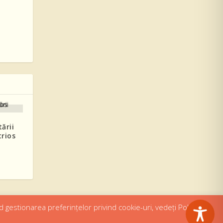
ării
trios
d gestionarea preferințelor privind cookie-uri, vedeți Politica de