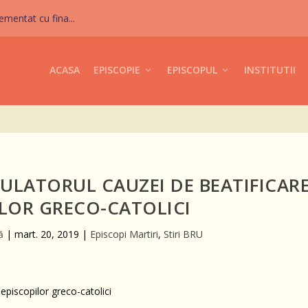
mentat cu fina...
ACASA
EPISCOPIE
EPISCOPUL
INSTITUTII
STULATORUL CAUZEI DE BEATIFICAR
ILOR GRECO-CATOLICI
ă
|
mart. 20, 2019
|
Episcopi Martiri
,
Stiri BRU