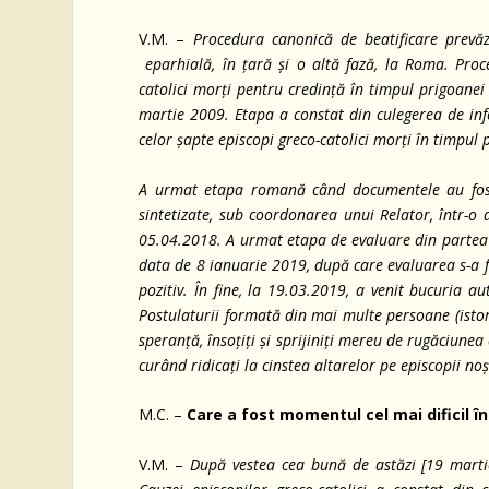
V.M. –
Procedura canonică de beatificare prevă
eparhială, în țară și o altă fază, la Roma. Proc
catolici morți pentru credință în timpul prigoanei
martie 2009. Etapa a constat din culegerea de inf
celor șapte episcopi greco-catolici morți în timpul
A urmat etapa romană când documentele au fost t
sintetizate, sub coordonarea unui Relator, într-o
05.04.2018. A urmat etapa de evaluare din partea u
data de 8 ianuarie 2019, după care evaluarea s-a f
pozitiv. În fine, la 19.03.2019, a venit bucuria a
Postulaturii formată din mai multe persoane (istoric
speranță, însoțiți și sprijiniți mereu de rugăciunea
curând ridicați la cinstea altarelor pe episcopii noș
M.C. –
Care a fost momentul cel mai dificil în
V.M. –
După vestea cea bună de astăzi [19 martie 