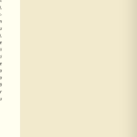
t
i,
s-
n
u
,
e
ii
ci
e
la
a
să
r
iu