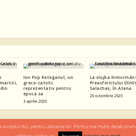
e
Ion Pop Reteganul, un
La slujba înmormânt
 martiri,
greco-catolic
Preasfintitului Dīmī
 din
reprezentativ pentru
Salachas, în Atena
epoca sa
20 octombrie 2023
3 aprilie 2020
 acceptul dvs. pentru utilizarea lor. Pentru mai multe detalii privin
utillizare cookie-uri..
Citeste mai mult