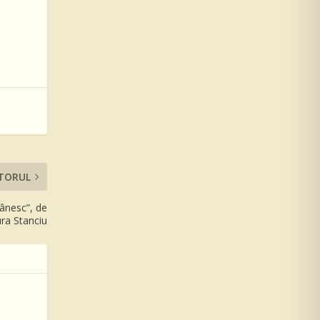
TORUL
mânesc”, de
ura Stanciu