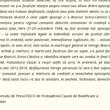
omplexitatea situației obiective, aș zice atipice, în care s-a încadra
munist nu și-a focalizat atenția asupra unuia sau altuia dintre episcop
ânia care trebuia desființată, conform unui plan stalinist identic cu ce 
inarea directă a celor șapte episcopi ci a Bisericii Greco-Catolice î
enințare pentru regimul comunist datorită comuniunii în credință c
stui plan, între 27-29 octombrie 1948, au fost arestați toți episcopii
s – cu toate mijloacele legale la îndemână: scrisori de protest cătr
rea în credință, vizite pastorale, intensificarea rugăciunii, etc. – acțiun
opilor, în sens strict, este inclus în martirajul general al întregii Biseri
hivă și mărturii, a martiriului fiecăruia din cei șapte, s-a putut fac
a Bisericii Greco-Catolice și identifica etapele care au condus în final 
8. Postulatura Cauzei a reușit astfel să scrie, în premieră, pe baz
e anii 2012-2014, desfășurarea întregii persecuții la care a fost supu
 comunist, precum și mărturia de credință și tenacitatea episcopilo
r dacă acest lucru i-a dus la arestare, la anchete, închisoare, domicil
iroului de Presă EGCO de Postulatorul Cauzei de Beatificare a
 Man.