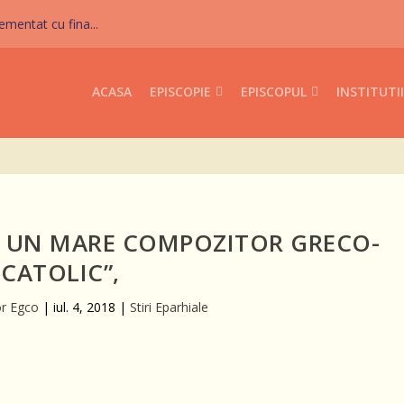
mentat cu fina...
ACASA
EPISCOPIE
EPISCOPUL
INSTITUTII
, UN MARE COMPOZITOR GRECO-
CATOLIC”,
or Egco
|
iul. 4, 2018
|
Stiri Eparhiale