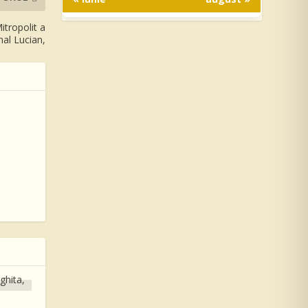
itropolit a
nal Lucian,