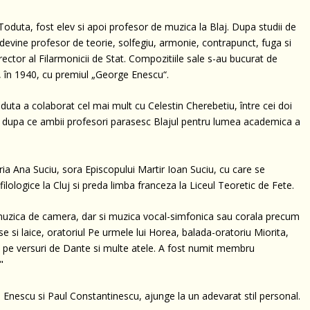
 Toduta, fost elev si apoi profesor de muzica la Blaj. Dupa studii de
devine profesor de teorie, solfegiu, armonie, contrapunct, fuga si
rector al Filarmonicii de Stat. Compozitiile sale s-au bucurat de
ns, în 1940, cu premiul „George Enescu“.
oduta a colaborat cel mai mult cu Celestin Cherebetiu, între cei doi
si dupa ce ambii profesori parasesc Blajul pentru lumea academica a
ria Ana Suciu, sora Episcopului Martir Ioan Suciu, cu care se
ilologice la Cluj si preda limba franceza la Liceul Teoretic de Fete.
muzica de camera, dar si muzica vocal-simfonica sau corala precum
e si laice, oratoriul Pe urmele lui Horea, balada-oratoriu Miorita,
e pe versuri de Dante si multe atele. A fost numit membru
"
nescu si Paul Constantinescu, ajunge la un adevarat stil personal.