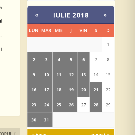
a
IULIE 2018
«
»
l
LUN
MAR
MIE
J
VIN
S
D
,
1
aj
2
3
4
5
6
7
8
9
10
11
12
13
14
15
16
17
18
19
20
21
22
23
24
25
26
28
27
29
30
31
TORUL
« iunie
august »