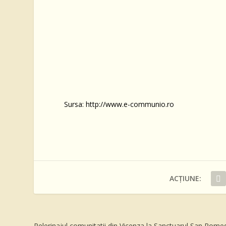
Sursa: http://www.e-communio.ro
ACȚIUNE:
Pelerinajul comunitatii din Vicenza la Sanctuarul San Rome