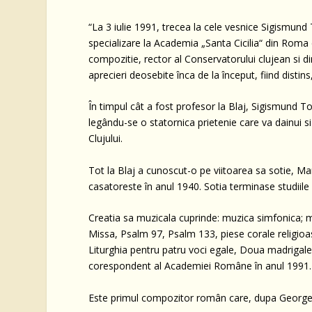
“La 3 iulie 1991, trecea la cele vesnice Sigismund
specializare la Academia „Santa Cicilia“ din Roma 
compozitie, rector al Conservatorului clujean si di
aprecieri deosebite înca de la început, fiind disti
În timpul cât a fost profesor la Blaj, Sigismund T
legându-se o statornica prietenie care va dainui 
Clujului.
Tot la Blaj a cunoscut-o pe viitoarea sa sotie, Ma
casatoreste în anul 1940. Sotia terminase studiile f
Creatia sa muzicala cuprinde: muzica simfonica; 
Missa, Psalm 97, Psalm 133, piese corale religioas
Liturghia pentru patru voci egale, Doua madrigal
corespondent al Academiei Române în anul 1991.
Este primul compozitor român care, dupa George E