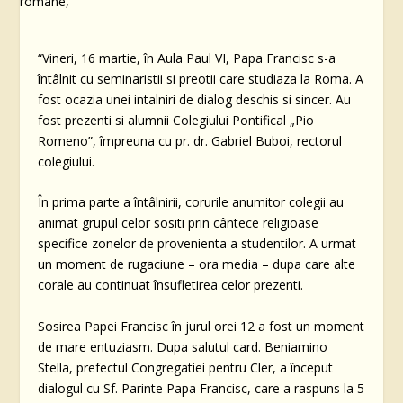
“Vineri, 16 martie, în Aula Paul VI, Papa Francisc s-a
întâlnit cu seminaristii si preotii care studiaza la Roma. A
fost ocazia unei intalniri de dialog deschis si sincer. Au
fost prezenti si alumnii Colegiului Pontifical „Pio
Romeno”, împreuna cu pr. dr. Gabriel Buboi, rectorul
colegiului.
În prima parte a întâlnirii, corurile anumitor colegii au
animat grupul celor sositi prin cântece religioase
specifice zonelor de provenienta a studentilor. A urmat
un moment de rugaciune – ora media – dupa care alte
corale au continuat însufletirea celor prezenti.
Sosirea Papei Francisc în jurul orei 12 a fost un moment
de mare entuziasm. Dupa salutul card. Beniamino
Stella, prefectul Congregatiei pentru Cler, a început
dialogul cu Sf. Parinte Papa Francisc, care a raspuns la 5