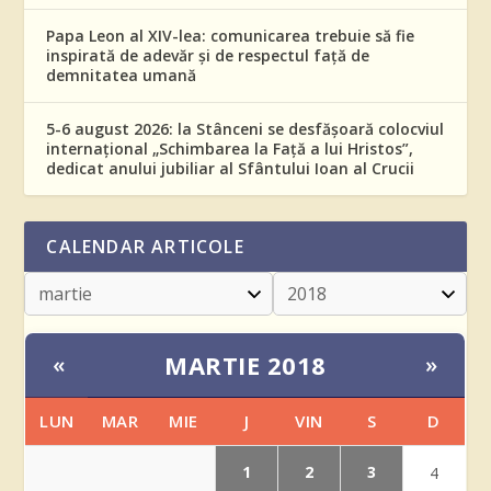
Papa Leon al XIV-lea: comunicarea trebuie să fie
inspirată de adevăr și de respectul față de
demnitatea umană
5-6 august 2026: la Stânceni se desfășoară colocviul
internațional „Schimbarea la Față a lui Hristos”,
dedicat anului jubiliar al Sfântului Ioan al Crucii
CALENDAR ARTICOLE
MARTIE 2018
«
»
LUN
MAR
MIE
J
VIN
S
D
1
2
3
4