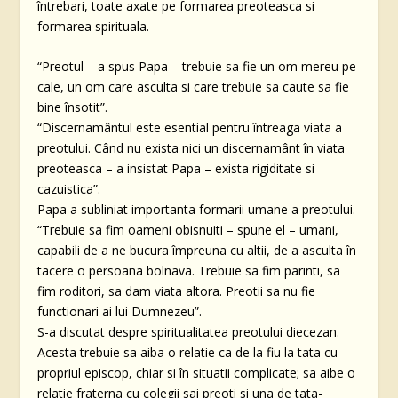
întrebari, toate axate pe formarea preoteasca si
formarea spirituala.
“Preotul – a spus Papa – trebuie sa fie un om mereu pe
cale, un om care asculta si care trebuie sa caute sa fie
bine însotit”.
“Discernamântul este esential pentru întreaga viata a
preotului. Când nu exista nici un discernamânt în viata
preoteasca – a insistat Papa – exista rigiditate si
cazuistica”.
Papa a subliniat importanta formarii umane a preotului.
“Trebuie sa fim oameni obisnuiti – spune el – umani,
capabili de a ne bucura împreuna cu altii, de a asculta în
tacere o persoana bolnava. Trebuie sa fim parinti, sa
fim roditori, sa dam viata altora. Preotii sa nu fie
functionari ai lui Dumnezeu”.
S-a discutat despre spiritualitatea preotului diecezan.
Acesta trebuie sa aiba o relatie ca de la fiu la tata cu
propriul episcop, chiar si în situatii complicate; sa aibe o
relatie fraterna cu colegii sai preoti si una de tata-