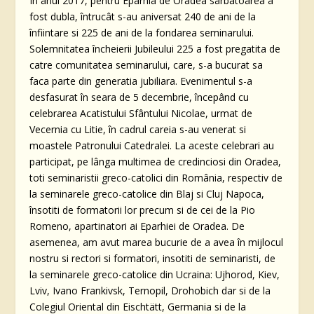
În anul 2017, pentru Eparhia de Oradea sarbatoarea a
fost dubla, întrucât s-au aniversat 240 de ani de la
înfiintare si 225 de ani de la fondarea seminarului.
Solemnitatea încheierii Jubileului 225 a fost pregatita de
catre comunitatea seminarului, care, s-a bucurat sa
faca parte din generatia jubiliara. Evenimentul s-a
desfasurat în seara de 5 decembrie, începând cu
celebrarea Acatistului Sfântului Nicolae, urmat de
Vecernia cu Litie, în cadrul careia s-au venerat si
moastele Patronului Catedralei. La aceste celebrari au
participat, pe lânga multimea de credinciosi din Oradea,
toti seminaristii greco-catolici din România, respectiv de
la seminarele greco-catolice din Blaj si Cluj Napoca,
însotiti de formatorii lor precum si de cei de la Pio
Romeno, apartinatori ai Eparhiei de Oradea. De
asemenea, am avut marea bucurie de a avea în mijlocul
nostru si rectori si formatori, insotiti de seminaristi, de
la seminarele greco-catolice din Ucraina: Ujhorod, Kiev,
Lviv, Ivano Frankivsk, Ternopil, Drohobich dar si de la
Colegiul Oriental din Eischtätt, Germania si de la