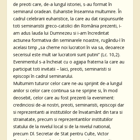
de preoti care, de-a lungul istoriei, s-au format în
seminarul oradean. Euharistie înseamna multumire. În
cadrul celebrarii euharistice, la care au dat raspunsurile
toti seminaristii greco-catolici din România prezenti, i-
am adus lauda lui Dumnezeu si i-am încredintat
actiunea formativa din seminarele noastre, rugându-l în
acelasi timp „sa cheme noi lucratori în via sa, deoarece
secerisul este mult iar lucratorii sunt putini” (Lc. 10,2).
Evenimentul s-a încheiat cu o agapa fraterna la care au
participat toti invitatii – laici, preoti, seminaristi si
episcopi în cadrul seminarului.
Multumim tuturor celor care ne-au sprijinit de-a lungul
anilor si celor care continua sa ne sprijine si, în mod
deosebit, celor care au fost prezenti la eveniment:
credinciosi de-ai nostri, preoti, seminaristi, episcopi dar
si reprezentanti ai institutiilor de învatamânt din tara si
strainatate, precum si reprezentantilor institutiilor
statului de la nivelul local si de la nivelul national,
precum Dl. Secretar de Stat pentru Culte, Victor