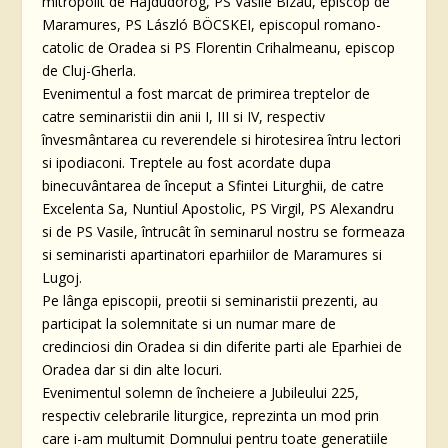
mitropolit de Hajdúdorog, PS Vasile Bizau, episcop de
Maramures, PS László BÖCSKEI, episcopul romano-
catolic de Oradea si PS Florentin Crihalmeanu, episcop
de Cluj-Gherla.
Evenimentul a fost marcat de primirea treptelor de
catre seminaristii din anii I, III si IV, respectiv
învesmântarea cu reverendele si hirotesirea întru lectori
si ipodiaconi. Treptele au fost acordate dupa
binecuvântarea de început a Sfintei Liturghii, de catre
Excelenta Sa, Nuntiul Apostolic, PS Virgil, PS Alexandru
si de PS Vasile, întrucât în seminarul nostru se formeaza
si seminaristi apartinatori eparhiilor de Maramures si
Lugoj.
Pe lânga episcopii, preotii si seminaristii prezenti, au
participat la solemnitate si un numar mare de
credinciosi din Oradea si din diferite parti ale Eparhiei de
Oradea dar si din alte locuri.
Evenimentul solemn de încheiere a Jubileului 225,
respectiv celebrarile liturgice, reprezinta un mod prin
care i-am multumit Domnului pentru toate generatiile