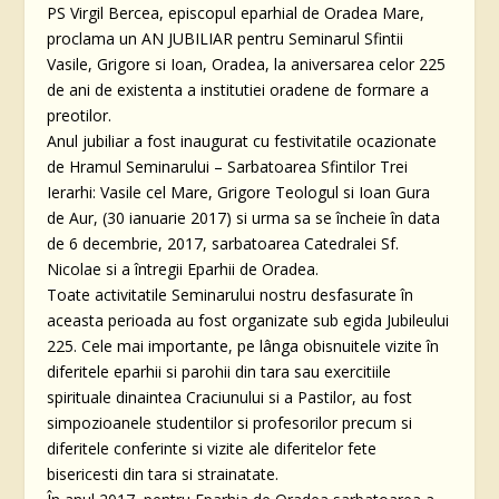
PS Virgil Bercea, episcopul eparhial de Oradea Mare,
proclama un AN JUBILIAR pentru Seminarul Sfintii
Vasile, Grigore si Ioan, Oradea, la aniversarea celor 225
de ani de existenta a institutiei oradene de formare a
preotilor.
Anul jubiliar a fost inaugurat cu festivitatile ocazionate
de Hramul Seminarului – Sarbatoarea Sfintilor Trei
Ierarhi: Vasile cel Mare, Grigore Teologul si Ioan Gura
de Aur, (30 ianuarie 2017) si urma sa se încheie în data
de 6 decembrie, 2017, sarbatoarea Catedralei Sf.
Nicolae si a întregii Eparhii de Oradea.
Toate activitatile Seminarului nostru desfasurate în
aceasta perioada au fost organizate sub egida Jubileului
225. Cele mai importante, pe lânga obisnuitele vizite în
diferitele eparhii si parohii din tara sau exercitiile
spirituale dinaintea Craciunului si a Pastilor, au fost
simpozioanele studentilor si profesorilor precum si
diferitele conferinte si vizite ale diferitelor fete
bisericesti din tara si strainatate.