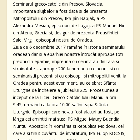
Seminarul greco-catolic din Presov, Slovacia.
Importanta slujbelor a fost data si de prezenta
Mitropolitului din Presov, IPS Ján Babjak, a PS
Alexandru Mesian, episcopul de Lugoj, a PS Manuel Nin
din Atena, Grecia si, desigur de prezenta Preasfintiei
Sale, Virgil, episcopul nostru de Oradea.
Ziua de 6 decembrie 2017 ramâne în istoria seminarului
oradean dar si a eparhiei noastre întrucât aproape toti
preotii din eparhie, împreuna cu cei invitati din tara si
strainatate – aproape 200 la numar, cu diaconii si cu
seminaristii prezenti si cu episcopii si mitropolitii veniti la
Oradea pentru acest eveniment, au celebrat Sfânta
Liturghie de încheiere a Jubileului 225. Procesiunea a
început de la Liceul Greco-Catolic Iuliu Maniu la ora
9.45, urmând ca la ora 10.00 sa înceapa Sfânta
Liturghie. Episcopii care ne-au fost alaturi au fost, pe
lânga cei amintiti mai sus: IPS Miguel Maury Buendia,
Nuntiul Apostolic în România si Republica Moldova, cel
care a si tinut cuvântul de învatatura, IPS Fülöp KOCSIS,