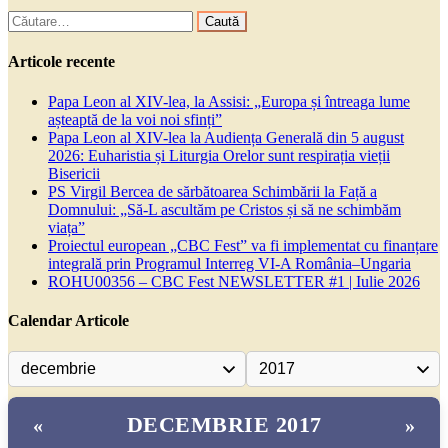
Caută
după:
Articole recente
Papa Leon al XIV-lea, la Assisi: „Europa și întreaga lume
așteaptă de la voi noi sfinți”
Papa Leon al XIV-lea la Audiența Generală din 5 august
2026: Euharistia și Liturgia Orelor sunt respirația vieții
Bisericii
PS Virgil Bercea de sărbătoarea Schimbării la Față a
Domnului: „Să-L ascultăm pe Cristos și să ne schimbăm
viața”
Proiectul european „CBC Fest” va fi implementat cu finanțare
integrală prin Programul Interreg VI-A România–Ungaria
ROHU00356 – CBC Fest NEWSLETTER #1 | Iulie 2026
Calendar Articole
DECEMBRIE 2017
«
»