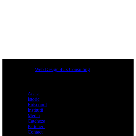
Designed by
Web Design 4Us Consulting
|
Acasa
Istoric
Episcopul
Institutii
Media
Cateheza
Parteneri
Contact