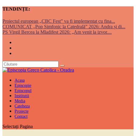
TENDINȚE:
Proiectul european „CBC Fest” va fi implementat cu fina...
COMUNICAT „Pop Simfonic la Catedrală” 2026: Andra și di...
PS Virgil Bercea la Mladifest 2026: „Am venit la izvor....
Acasa
Episcopie
Episcopul
Institutii
Media
Cateheza
Proiecte
Contact
Selectați Pagina