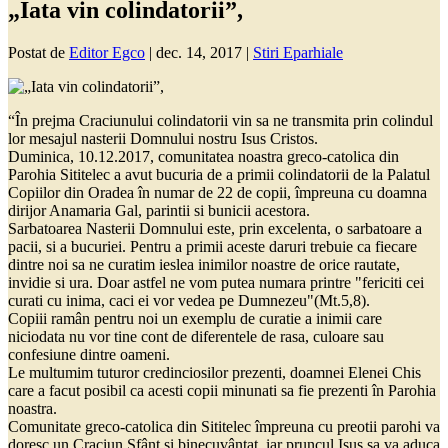
„Iata vin colindatorii”,
Postat de
Editor Egco
|
dec. 14, 2017
|
Stiri Eparhiale
“În prejma Craciunului colindatorii vin sa ne transmita prin colindul
lor mesajul nasterii Domnului nostru Isus Cristos.
Duminica, 10.12.2017, comunitatea noastra greco-catolica din
Parohia Sititelec a avut bucuria de a primii colindatorii de la Palatul
Copiilor din Oradea în numar de 22 de copii, împreuna cu doamna
dirijor Anamaria Gal, parintii si bunicii acestora.
Sarbatoarea Nasterii Domnului este, prin excelenta, o sarbatoare a
pacii, si a bucuriei. Pentru a primii aceste daruri trebuie ca fiecare
dintre noi sa ne curatim ieslea inimilor noastre de orice rautate,
invidie si ura. Doar astfel ne vom putea numara printre "fericiti cei
curati cu inima, caci ei vor vedea pe Dumnezeu"(Mt.5,8).
Copiii ramân pentru noi un exemplu de curatie a inimii care
niciodata nu vor tine cont de diferentele de rasa, culoare sau
confesiune dintre oameni.
Le multumim tuturor credinciosilor prezenti, doamnei Elenei Chis
care a facut posibil ca acesti copii minunati sa fie prezenti în Parohia
noastra.
Comunitate greco-catolica din Sititelec împreuna cu preotii parohi va
doresc un Craciun Sfânt si binecuvântat, iar pruncul Isus sa va aduca