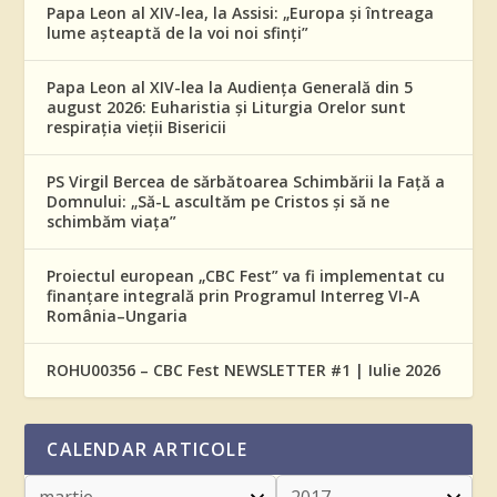
Papa Leon al XIV-lea, la Assisi: „Europa și întreaga
lume așteaptă de la voi noi sfinți”
Papa Leon al XIV-lea la Audiența Generală din 5
august 2026: Euharistia și Liturgia Orelor sunt
respirația vieții Bisericii
PS Virgil Bercea de sărbătoarea Schimbării la Față a
Domnului: „Să-L ascultăm pe Cristos și să ne
schimbăm viața”
Proiectul european „CBC Fest” va fi implementat cu
finanțare integrală prin Programul Interreg VI-A
România–Ungaria
ROHU00356 – CBC Fest NEWSLETTER #1 | Iulie 2026
CALENDAR ARTICOLE