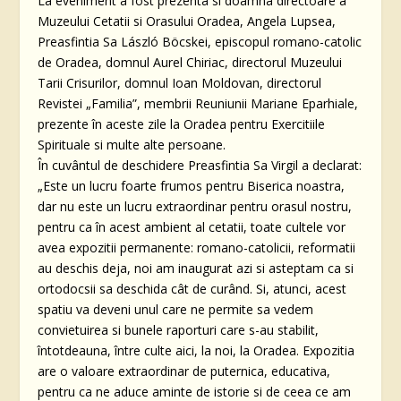
La eveniment a fost prezenta si doamna directoare a
Muzeului Cetatii si Orasului Oradea, Angela Lupsea,
Preasfintia Sa László Böcskei, episcopul romano-catolic
de Oradea, domnul Aurel Chiriac, directorul Muzeului
Tarii Crisurilor, domnul Ioan Moldovan, directorul
Revistei „Familia”, membrii Reuniunii Mariane Eparhiale,
prezente în aceste zile la Oradea pentru Exercitiile
Spirituale si multe alte persoane.
În cuvântul de deschidere Preasfintia Sa Virgil a declarat:
„Este un lucru foarte frumos pentru Biserica noastra,
dar nu este un lucru extraordinar pentru orasul nostru,
pentru ca în acest ambient al cetatii, toate cultele vor
avea expozitii permanente: romano-catolicii, reformatii
au deschis deja, noi am inaugurat azi si asteptam ca si
ortodocsii sa deschida cât de curând. Si, atunci, acest
spatiu va deveni unul care ne permite sa vedem
convietuirea si bunele raporturi care s-au stabilit,
întotdeauna, între culte aici, la noi, la Oradea. Expozitia
are o valoare extraordinar de puternica, educativa,
pentru ca ne aduce aminte de istorie si de ceea ce am