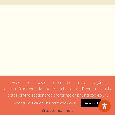
Acest site folosește cookie-uri. Continuarea navigării
Designed by
Web Design 4Us Consulting
|
reprezintă acceptul dvs. pentru utilizarea lor. Pentru mai multe
detalii privind gestionarea preferințelor privind cookie-uri,
Acasa
Istoric
Episcopul
Institutii
Media
Cateheza
vedeți Politica de utillizare cookie-uri..
De acord
Parteneri
Contact
Politică confidențialitate
Citeste mai mult