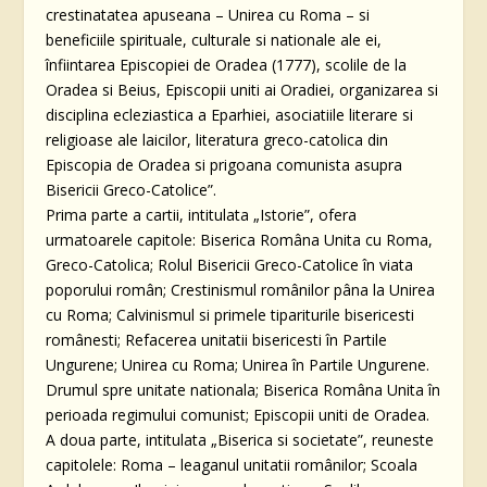
crestinatatea apuseana – Unirea cu Roma – si
beneficiile spirituale, culturale si nationale ale ei,
înfiintarea Episcopiei de Oradea (1777), scolile de la
Oradea si Beius, Episcopii uniti ai Oradiei, organizarea si
disciplina ecleziastica a Eparhiei, asociatiile literare si
religioase ale laicilor, literatura greco-catolica din
Episcopia de Oradea si prigoana comunista asupra
Bisericii Greco-Catolice”.
Prima parte a cartii, intitulata „Istorie”, ofera
urmatoarele capitole: Biserica Româna Unita cu Roma,
Greco-Catolica; Rolul Bisericii Greco-Catolice în viata
poporului român; Crestinismul românilor pâna la Unirea
cu Roma; Calvinismul si primele tipariturile bisericesti
românesti; Refacerea unitatii bisericesti în Partile
Ungurene; Unirea cu Roma; Unirea în Partile Ungurene.
Drumul spre unitate nationala; Biserica Româna Unita în
perioada regimului comunist; Episcopii uniti de Oradea.
A doua parte, intitulata „Biserica si societate”, reuneste
capitolele: Roma – leaganul unitatii românilor; Scoala