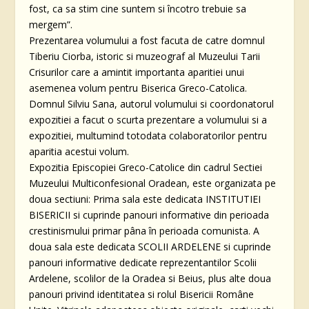
fost, ca sa stim cine suntem si încotro trebuie sa
mergem”.
Prezentarea volumului a fost facuta de catre domnul
Tiberiu Ciorba, istoric si muzeograf al Muzeului Tarii
Crisurilor care a amintit importanta aparitiei unui
asemenea volum pentru Biserica Greco-Catolica.
Domnul Silviu Sana, autorul volumului si coordonatorul
expozitiei a facut o scurta prezentare a volumului si a
expozitiei, multumind totodata colaboratorilor pentru
aparitia acestui volum.
Expozitia Episcopiei Greco-Catolice din cadrul Sectiei
Muzeului Multiconfesional Oradean, este organizata pe
doua sectiuni: Prima sala este dedicata INSTITUTIEI
BISERICII si cuprinde panouri informative din perioada
crestinismului primar pâna în perioada comunista. A
doua sala este dedicata SCOLII ARDELENE si cuprinde
panouri informative dedicate reprezentantilor Scolii
Ardelene, scolilor de la Oradea si Beius, plus alte doua
panouri privind identitatea si rolul Bisericii Române