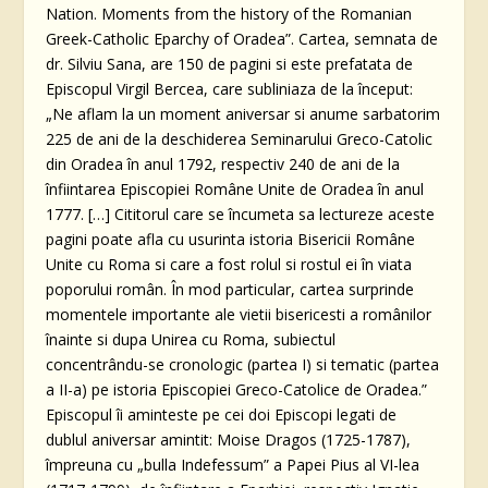
Nation. Moments from the history of the Romanian
Greek-Catholic Eparchy of Oradea”. Cartea, semnata de
dr. Silviu Sana, are 150 de pagini si este prefatata de
Episcopul Virgil Bercea, care subliniaza de la început:
„Ne aflam la un moment aniversar si anume sarbatorim
225 de ani de la deschiderea Seminarului Greco-Catolic
din Oradea în anul 1792, respectiv 240 de ani de la
înfiintarea Episcopiei Române Unite de Oradea în anul
1777. […] Cititorul care se încumeta sa lectureze aceste
pagini poate afla cu usurinta istoria Bisericii Române
Unite cu Roma si care a fost rolul si rostul ei în viata
poporului român. În mod particular, cartea surprinde
momentele importante ale vietii bisericesti a românilor
înainte si dupa Unirea cu Roma, subiectul
concentrându-se cronologic (partea I) si tematic (partea
a II-a) pe istoria Episcopiei Greco-Catolice de Oradea.”
Episcopul îi aminteste pe cei doi Episcopi legati de
dublul aniversar amintit: Moise Dragos (1725-1787),
împreuna cu „bulla Indefessum” a Papei Pius al VI-lea