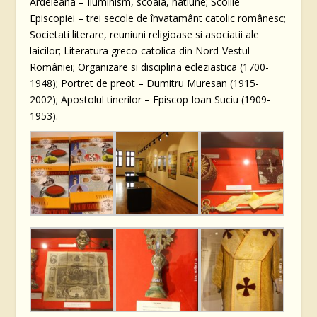
Ardeleana – Iluminism, scoala, natiune; Scolile
Episcopiei – trei secole de învatamânt catolic românesc;
Societati literare, reuniuni religioase si asociatii ale
laicilor; Literatura greco-catolica din Nord-Vestul
României; Organizare si disciplina ecleziastica (1700-
1948); Portret de preot – Dumitru Muresan (1915-
2002); Apostolul tinerilor – Episcop Ioan Suciu (1909-
1953).