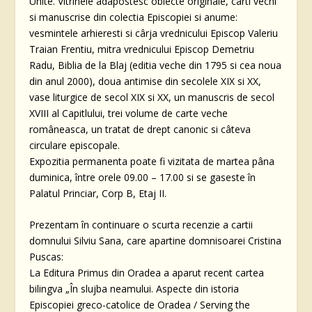
Unite. Vitrinele adapostesc obiecte originale, carti vechi
si manuscrise din colectia Episcopiei si anume:
vesmintele arhieresti si cârja vrednicului Episcop Valeriu
Traian Frentiu, mitra vrednicului Episcop Demetriu
Radu, Biblia de la Blaj (editia veche din 1795 si cea noua
din anul 2000), doua antimise din secolele XIX si XX,
vase liturgice de secol XIX si XX, un manuscris de secol
XVIII al Capitlului, trei volume de carte veche
româneasca, un tratat de drept canonic si câteva
circulare episcopale.
Expozitia permanenta poate fi vizitata de martea pâna
duminica, între orele 09.00 – 17.00 si se gaseste în
Palatul Princiar, Corp B, Etaj II.
Prezentam în continuare o scurta recenzie a cartii
domnului Silviu Sana, care apartine domnisoarei Cristina
Puscas:
La Editura Primus din Oradea a aparut recent cartea
bilingva „În slujba neamului. Aspecte din istoria
Episcopiei greco-catolice de Oradea / Serving the