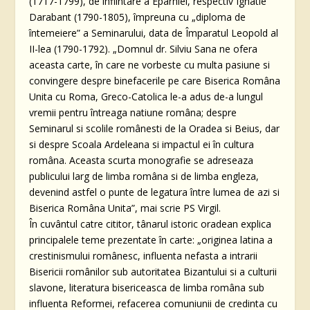
(1717-1799), de înfiintare a Eparhiei, respectiv Ignatie
Darabant (1790-1805), împreuna cu „diploma de
întemeiere” a Seminarului, data de Împaratul Leopold al
II-lea (1790-1792). „Domnul dr. Silviu Sana ne ofera
aceasta carte, în care ne vorbeste cu multa pasiune si
convingere despre binefacerile pe care Biserica Româna
Unita cu Roma, Greco-Catolica le-a adus de-a lungul
vremii pentru întreaga natiune româna; despre
Seminarul si scolile românesti de la Oradea si Beius, dar
si despre Scoala Ardeleana si impactul ei în cultura
româna. Aceasta scurta monografie se adreseaza
publicului larg de limba româna si de limba engleza,
devenind astfel o punte de legatura între lumea de azi si
Biserica Româna Unita”, mai scrie PS Virgil.
În cuvântul catre cititor, tânarul istoric oradean explica
principalele teme prezentate în carte: „originea latina a
crestinismului românesc, influenta nefasta a intrarii
Bisericii românilor sub autoritatea Bizantului si a culturii
slavone, literatura bisericeasca de limba româna sub
influenta Reformei, refacerea comuniunii de credinta cu