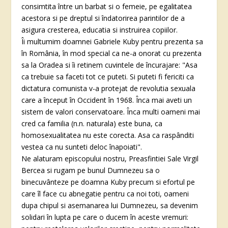
consimtita între un barbat si o femeie, pe egalitatea
acestora si pe dreptul si îndatorirea parintilor de a
asigura cresterea, educatia si instruirea copiilor.
Îi multumim doamnei Gabriele Kuby pentru prezenta sa
în România, în mod special ca ne-a onorat cu prezenta
sa la Oradea si îi retinem cuvintele de încurajare: "Asa
ca trebuie sa faceti tot ce puteti. Si puteti fi fericiti ca
dictatura comunista v-a protejat de revolutia sexuala
care a început în Occident în 1968. Înca mai aveti un
sistem de valori conservatoare. Înca multi oameni mai
cred ca familia (n.n. naturala) este buna, ca
homosexualitatea nu este corecta. Asa ca raspânditi
vestea ca nu sunteti deloc înapoiati".
Ne alaturam episcopului nostru, Preasfintiei Sale Virgil
Bercea si rugam pe bunul Dumnezeu sa o
binecuvânteze pe doamna Kuby precum si efortul pe
care îl face cu abnegatie pentru ca noi toti, oameni
dupa chipul si asemanarea lui Dumnezeu, sa devenim
solidari în lupta pe care o ducem în aceste vremuri: