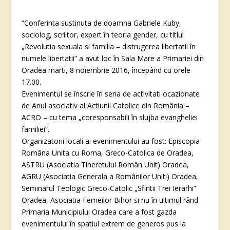
“Conferinta sustinuta de doamna Gabriele Kuby,
sociolog, scriitor, expert în teoria gender, cu titlul
„Revolutia sexuala si familia – distrugerea libertatii în
numele libertatii” a avut loc în Sala Mare a Primariei din
Oradea marti, 8 noiembrie 2016, începând cu orele
17.00.
Evenimentul se înscrie în seria de activitati ocazionate
de Anul asociativ al Actiunii Catolice din România –
ACRO – cu tema „coresponsabili în slujba evangheliei
familiei”.
Organizatorii locali ai evenimentului au fost: Episcopia
Româna Unita cu Roma, Greco-Catolica de Oradea,
ASTRU (Asociatia Tineretului Român Unit) Oradea,
AGRU (Asociatia Generala a Românilor Uniti) Oradea,
Seminarul Teologic Greco-Catolic „Sfintii Trei Ierarhi”
Oradea, Asociatia Femeilor Bihor si nu în ultimul rând
Primaria Municipiului Oradea care a fost gazda
evenimentului în spatiul extrem de generos pus la