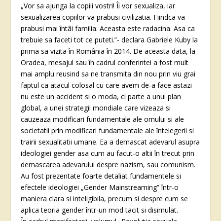
„Vor sa ajunga la copiii vostri! Îi vor sexualiza, iar
sexualizarea copiilor va prabusi civilizatia. Fiindca va
prabusi mai întâi familia. Aceasta este radacina. Asa ca
trebuie sa faceti tot ce puteti.”- declara Gabriele Kuby la
prima sa vizita în România în 2014. De aceasta data, la
Oradea, mesajul sau în cadrul conferintei a fost mult
mai amplu reusind sa ne transmita din nou prin viu grai
faptul ca atacul colosal cu care avem de-a face astazi
nu este un accident si o moda, ci parte a unui plan
global, a unei strategii mondiale care vizeaza si
cauzeaza modificari fundamentale ale omului si ale
societatii prin modificari fundamentale ale întelegerii si
trairii sexualitatii umane. Ea a demascat adevarul asupra
ideologiei gender asa cum au facut-o altii în trecut prin
demascarea adevarului despre nazism, sau comunism.
Au fost prezentate foarte detaliat fundamentele si
efectele ideologiei „Gender Mainstreaming” într-o
maniera clara si inteligibila, precum si despre cum se
aplica teoria gender într-un mod tacit si disimulat.