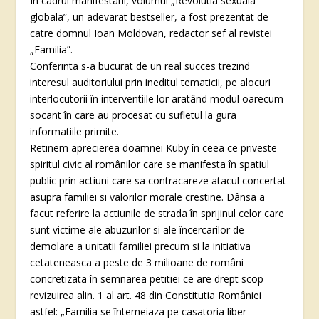
În cadrul manifestarii, volumul „Revolutia sexuala
globala”, un adevarat bestseller, a fost prezentat de
catre domnul Ioan Moldovan, redactor sef al revistei
„Familia”.
Conferinta s-a bucurat de un real succes trezind
interesul auditoriului prin ineditul tematicii, pe alocuri
interlocutorii în interventiile lor aratând modul oarecum
socant în care au procesat cu sufletul la gura
informatiile primite.
Retinem aprecierea doamnei Kuby în ceea ce priveste
spiritul civic al românilor care se manifesta în spatiul
public prin actiuni care sa contracareze atacul concertat
asupra familiei si valorilor morale crestine. Dânsa a
facut referire la actiunile de strada în sprijinul celor care
sunt victime ale abuzurilor si ale încercarilor de
demolare a unitatii familiei precum si la initiativa
cetateneasca a peste de 3 milioane de români
concretizata în semnarea petitiei ce are drept scop
revizuirea alin. 1 al art. 48 din Constitutia României
astfel: „Familia se întemeiaza pe casatoria liber