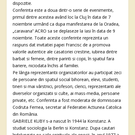
dispozitie.
Conferinta este a doua dintr-o serie de evenimente,
primul dintre acestea având loc la Cluj în data de 7
noiembrie urmând ca dupa manifestarea de la Oradea,
„caravana” ACRO sa se deplaseze la Iasi în data de 9
noiembrie. Toate aceste conferinte reprezinta un
raspuns dat invitatiei papei Francisc de a promova
valorile autentice ale casatoriei crestine, iubirea dintre
barbat si femeie, dintre parinti si copii, în spatiul fara
bariere, niciodata închis al familiei.
Pe lânga reprezentantii organizatorilor au participat zeci
de persoane din spatiul social bihorean, elevi, studenti,
tineri si mai vârstnici, profesori, clerici, reprezentanti ale
diverselor organizatii si culte, ai mass-media, persoane
private, etc. Conferinta a fost moderata de domnisoara
Codruta Fernea, secretar al Federatiei Actiunea Catolica
din România.
GABRIELE KUBY s-a nascut în 1944 la Konstanz. A
studiat sociologia la Berlin si Konstanz. Dupa cautari
îndelungate pe caile spirituale ale epocii, în anul 1977 a