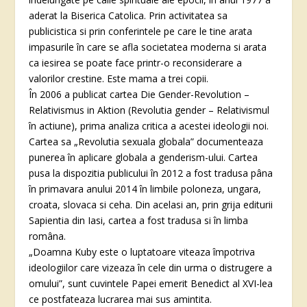
aderat la Biserica Catolica. Prin activitatea sa
publicistica si prin conferintele pe care le tine arata
impasurile în care se afla societatea moderna si arata
ca iesirea se poate face printr-o reconsiderare a
valorilor crestine. Este mama a trei copii.
În 2006 a publicat cartea Die Gender-Revolution –
Relativismus in Aktion (Revolutia gender – Relativismul
în actiune), prima analiza critica a acestei ideologii noi.
Cartea sa „Revolutia sexuala globala” documenteaza
punerea în aplicare globala a genderism-ului. Cartea
pusa la dispozitia publicului în 2012 a fost tradusa pâna
în primavara anului 2014 în limbile poloneza, ungara,
croata, slovaca si ceha. Din acelasi an, prin grija editurii
Sapientia din Iasi, cartea a fost tradusa si în limba
româna.
„Doamna Kuby este o luptatoare viteaza împotriva
ideologiilor care vizeaza în cele din urma o distrugere a
omului”, sunt cuvintele Papei emerit Benedict al XVI-lea
ce postfateaza lucrarea mai sus amintita.