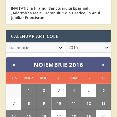
INVITAȚIE la Hramul Sanctuarului Eparhial
„Adormirea Maicii Domnului” din Oradea, în Anul
Jubiliar Franciscan
CALENDAR ARTICOLE
NOIEMBRIE 2016
«
»
LUN
MAR
MIE
J
VIN
S
D
1
2
4
6
3
5
8
9
10
11
12
13
7
14
15
16
18
19
17
20