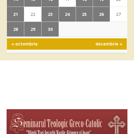
21
23
24
25
26
22
27
28
29
30
« octombrie
decembrie »