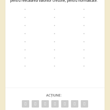
pentru reetalarea valorilor crestine, pentru normalitate.
ACȚIUNE: